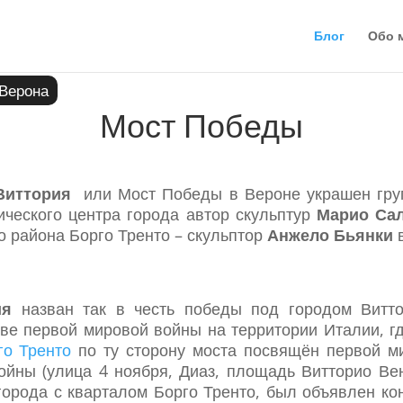
Блог
Обо 
Верона
Мост Победы
Виттория
или Мост Победы в Вероне украшен груп
ического центра города автор скульптур
Марио Са
о района Борго Тренто – скульптор
Анжело Бьянки
в
ия
назван так в честь победы под городом Витто
е первой мировой войны на территории Италии, гд
го Тренто
по ту сторону моста посвящён первой м
ойны (улица 4 ноября, Диаз, площадь Витторио Вен
города с кварталом Борго Тренто, был объявлен кон