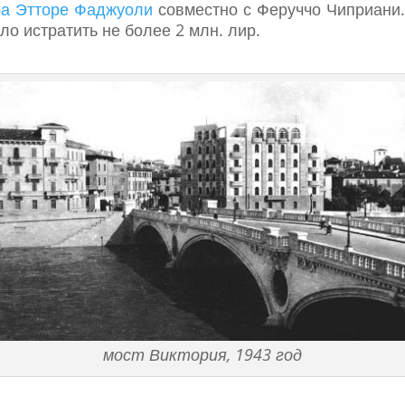
ра Этторе Фаджуоли
совместно с Феруччо Чиприани.
о истратить не более 2 млн. лир.
мост Виктория, 1943 год