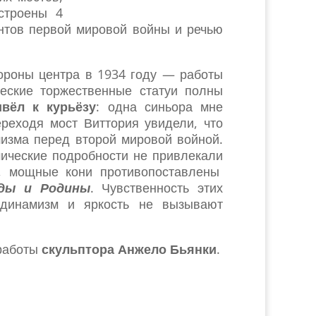
строены 4
нтов первой мировой войны и речью
тороны центра в 1934 году — работы
еские торжественные статуи полны
вёл к курьёзу
: одна синьора мне
ереходя мост Виттория увидели, что
изма перед второй мировой войной.
мические подробности не привлекали
ы, мощные кони противопоставлены
ды и Родины
. Чувственность этих
, динамизм и яркость не вызывают
 работы
скульптора Анжело Бьянки
.