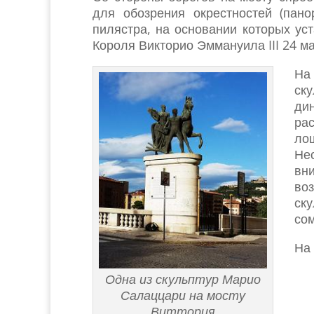
для обозрения окрестностей (пан
пилястра, на основании которых у
Короля Викторио Эммануила III 24 ма
На
ск
ди
ра
ло
Не
вн
во
ск
со
На
Одна из скульптур Марио
Салаццари на мосту
Виттория