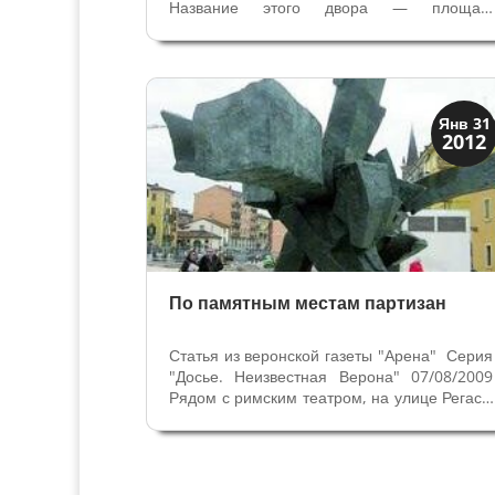
Название этого двора — площад
Капитанов, здесь при венецианцах такж
сосредоточена власть- резиденция военног
магистрата Венеции Капитана. Рядом с
средневековой Лоджией в этом дворе...
Скрытая Верона
Янв 31
2012
Улицы и площади
По памятным местам партизан
Статья из веронской газеты "Арена" Сери
"Досье. Неизвестная Верона" 07/08/200
Рядом с римским театром, на улице Регаст
Реденторе находится площадь
посвящённая погибшим за свободу
Мартири делла Либерта. Названи
объясняется на мемориальной доске