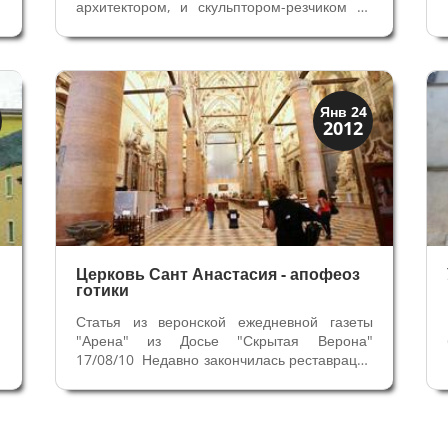
ь
архитектором, и скульптором-резчиком по
е
дереву. Шедевры его творчества -
о
инкрустированные деревянные картины до
о
сих пор поражают зрителей в веронской
церкви Санта Мария ин Органо. Джорджо
Вазари написал,...
Архитектура
Янв 24
2012
Искусство
Церковь Сант Анастасия - апофеоз
готики
я
Статья из веронской ежедневной газеты
9
"Арена" из Досье "Скрытая Верона"
е
17/08/10 Недавно закончилась реставрация
,
базилики Сант Анастасия, вернувшая
,
былое великолепие одной из самых
е
красивых церквей города. Реставрационные
,
работы выявили необыкновенную