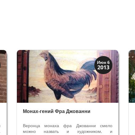
Искусство
Июн 6
2013
Художники
Монах-гений Фра Джованни
я
Веронца монаха фра Джованни смело
.
можно назвать и художником, и