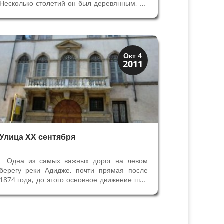
Несколько столетий он был деревянным, по
мнению учёных, и в первом веке его
построили из камня. Сохранившаяся часть
пилястров моста римской постройки
сложена по методу opus quadratum, то
есть из...
Скрытая Верона
Окт 4
2011
Улицы и площади
Улица XX сентября
Одна из самых важных дорог на левом
берегу реки Адидже, почти прямая после
1874 года, до этого основное движение шло
по улице Св.Назария. С 1907 года получила
название XX сентября, чтобы увековечить
день провозглашения Рима столицей
Италии. Улица XX...