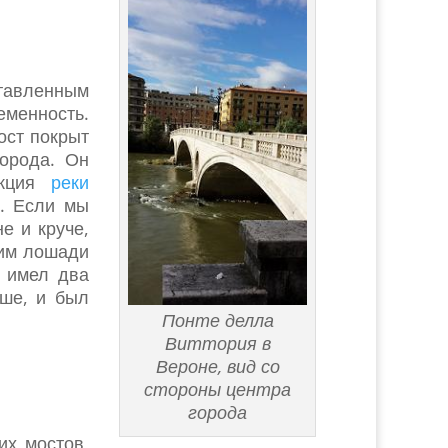
ставленным
еменность.
ост покрыт
города. Он
ункция
реки
. Если мы
е и круче,
ним лошади
я имел два
ыше, и был
Понте делла
Виттория в
Вероне, вид со
стороны центра
города
их мостов,