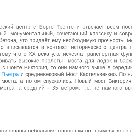
еский центр с Борго Тренто и отвечает всем по
ный, монументальный, сочетающий классику и совр
бетона, что придаёт ему необходимую прочность. М
но вписывается в контекст исторического центра 
отому что с ХХ века уже исчезла транспортная ф
ривать высокие пролёты моста для лодок и барж
с Понте Виктория, то они намного выше в середин
 Пьетра
и средневековый Мост Кастельвеккио. По 
моста, а потом спускались. Новый мост Виктори
метра, а средний – 35 метром, т.е. не намного в
ектированы небольшие площадки по примеру древн