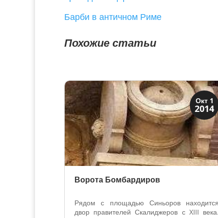
Барби в античном Риме
Похожие статьи
Венецианская
Окт 1
2014
Верона
Ворота Бомбардиров
Рядом с площадью Синьоров находитс
двор правителей Скалиджеров с XIII века