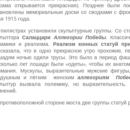
орама открывается прекрасная). Позднее были по
становлены мемориальные доски со сводками с фро
я 1915 года.
 пилястрах установили скульптурные группы. Со с
ульптора
Салаццари
Аллегории Победы
.
Классич
намики и реализма.
Реализм конных статуй при
ссказала, что в одно прекрасное утро прохожие, п
шадям ночью одели трусы. Это было в период фаш
сколько лет лошади были «одеты», чтобы их анато
имания. Мускулы, выразительные мужские фигур
здушным и лёгким женским
аллегориям Побе
ульптур вызвала полемику, но выразительность
мнений.
 противоположной стороне моста две группы статуй