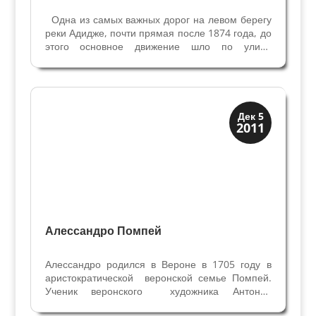
Одна из самых важных дорог на левом берегу
реки Адидже, почти прямая после 1874 года, до
этого основное движение шло по улице
Св.Назария. С 1907 года получила название XX
сентября, чтобы увековечить день
провозглашения Рима столицей Италии.
Улица XX...
Верона
Дек 5
2011
Веронцы
Алессандро Помпей
Алессандро родился в Вероне в 1705 году в
аристократической веронской семье Помпей.
Ученик веронского художника Антонио
Балестра, Алессандро Помпей получил навыки