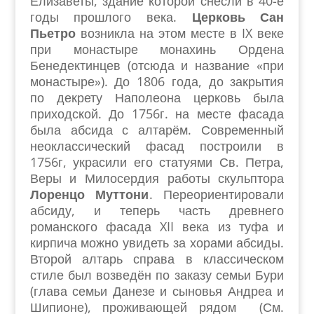
Елизаветы, здание которой снесли в 40-е
годы прошлого века.
Церковь Сан
Пьетро
возникла на этом месте в IX веке
при монастыре монахинь Ордена
Бенедектинцев (отсюда и название «при
монастыре»). До 1806 года, до закрытия
по декрету Наполеона церковь была
приходской. До 1756г. на месте фасада
была абсида с алтарём. Современный
неоклассический фасад построили в
1756г, украсили его статуями Св. Петра,
Веры и Милосердия работы скульптора
Лоренцо Муттони
. Переориентировали
абсиду, и теперь часть древнего
романского фасада XII века из туфа и
кирпича можно увидеть за хорами абсиды.
Второй алтарь справа в классическом
стиле был возведён по заказу семьи Бури
(глава семьи Данезе и сыновья Андреа и
Шипионе), проживающей рядом (См.