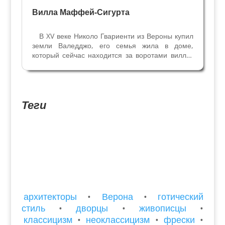
Вилла Маффей-Сигурта
В XV веке Николо Гвариенти из Вероны купил
земли Валедджо, его семья жила в доме,
который сейчас находится за воротами виллы,
называемом Domus Magnum и окружённым
прекрасно ухоженным парком. Обе его дочери
вышли замуж за мужчин из знатной
веронской семьи Маффей,...
Теги
архитекторы
•
Верона
•
готический
стиль
•
дворцы
•
живописцы
•
классицизм
•
неоклассицизм
•
фрески
•