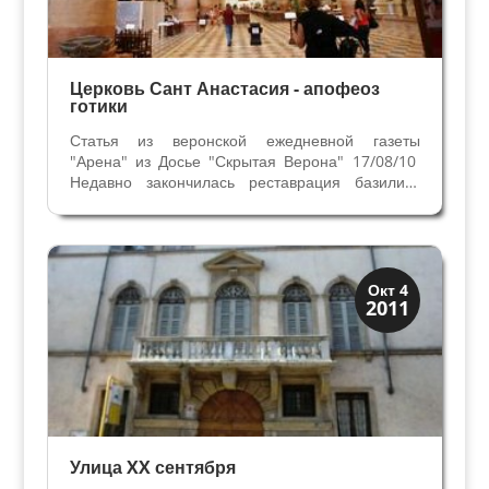
Церковь Сант Анастасия - апофеоз
готики
Статья из веронской ежедневной газеты
"Арена" из Досье "Скрытая Верона" 17/08/10
Недавно закончилась реставрация базилики
Сант Анастасия, вернувшая былое
великолепие одной из самых красивых церквей
города. Реставрационные работы выявили
необыкновенную элегантность...
Скрытая Верона
Окт 4
2011
Улицы и площади
Улица XX сентября