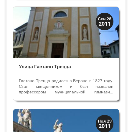
живописца, но известен, прежде всего, как
архитектор. Глубоко изучив классическую
архитектуру Микеле...
Скрытая Верона
Сен 28
2011
Улицы и площади
Улица Гаетано Трецца
Гаетано Трецца родился в Вероне в 1827 году.
Стал священником и был назначен
профессором муниципальной гимназии.
Австрийское правительство обвиняет его в
крамоле, заключает в тюрьму и лишает права
преподавания. В 1860 г. Трецца уезжает в
Ломбардию, где продолжает...
Верона
Ноя 29
2011
Веронцы