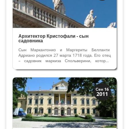
Архитектор Кристофали - сын
садовника
Сын Маркантонио и Маргериты Белланти
Адриано родился 27 марта 1718 года. Его отец
– садовник маркиза Спольверини, который
направил Адриано учиться в Рим математике и
архитектуре. Маркиз Спольверини вводит
Адриано в круг веронских эрудитов и
просветителей. В начале...
Виллы и дворцы
Сен 16
2011
Скрытая Верона