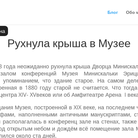
Блог
Обо 
на
Рухнула крыша в Музее
13 года неожиданно рухнула крыша Дворца Миниска
залом конференций Музея Минискальки Эрицц
 упоминанием, что здание старое. На самом дел
оенная в 1880 году старой не считается. Что тогд
центра XIV- XVвеков или об Амфитеатре Арена I век
дания Музея, построенной в XIX веке, на последнем
фами, наполненными античными манускриптами, ст
я располагалась в конференц зале на стенах, также
под открытым небом и дождём всё помещение зала 
лился около ста дней.