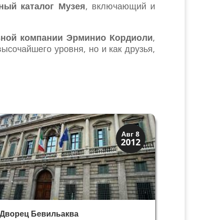
ный каталог Музея
, включающий и
ьной компании Эрминио Кордиоли
,
ысочайшего уровня, но и как друзья,
Виллы и дворцы
Авг 8
2012
Скрытая Верона
Дворец Бевильаква