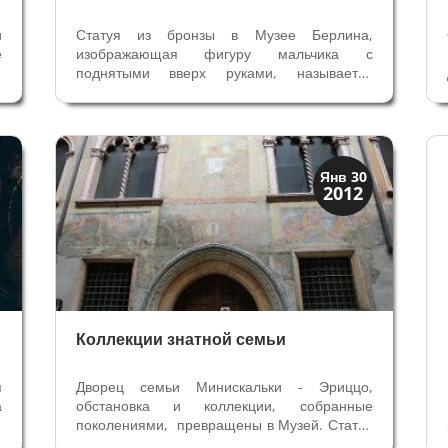
и
Статуя из бронзы в Музее Берлина,
е
изображающая фигуру мальчика с
я
поднятыми вверх руками, называется
х
Молящийся мальчик — Orante (от
.
латинского слова теперь оратория — место
е
для молитвы, оратор — докладчик,
красноречивый человек). Высота статуи 1
метр 28 см, создана она...
Искусство
Янв 30
2012
Коллекции знати
Коллекции знатной семьи
я
Дворец семьи Минискальки - Эриццо,
а
обстановка и коллекции, собранные
а
поколениями, превращены в Музей. Статья
о
из веронской газеты "Арена", серия "Досье.