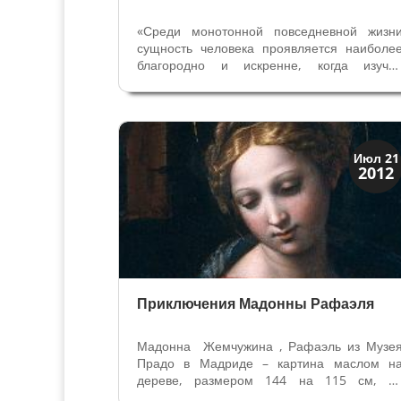
«Среди монотонной повседневной жизн
сущность человека проявляется наиболе
благородно и искренне, когда изуча
редкости, древности и ценности ушедши
веков, разум освещается лучом знаний
Древности учат нас понимать удивительны
и непонятные явления природы и...
Искусство
Июл 21
2012
Тайны картин
Приключения Мадонны Рафаэля
Мадонна Жемчужина , Рафаэль из Музе
Прадо в Мадриде – картина маслом н
дереве, размером 144 на 115 см, н
которой представлено Святое семейство с