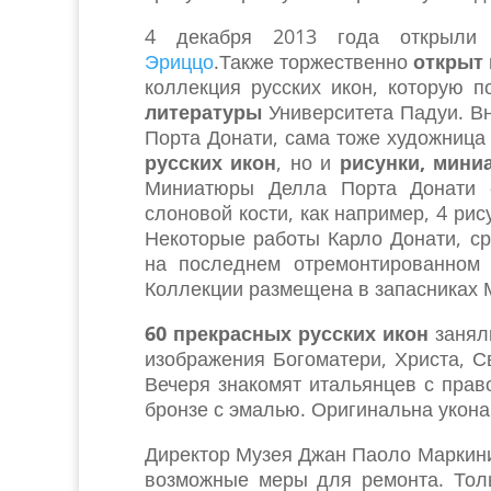
4 декабря 2013 года открыли
Эриццо
.Также торжественно
открыт 
коллекция русских икон, которую
литературы
Университета Падуи. В
Порта Донати, сама тоже художница
русских икон
, но и
рисунки, мини
Миниатюры Делла Порта Донати 
слоновой кости, как например, 4 ри
Некоторые работы Карло Донати, с
на последнем отремонтированном 
Коллекции размещена в запасниках М
60 прекрасных русских икон
заняли
изображения Богоматери, Христа, С
Вечеря знакомят итальянцев с прав
бронзе с эмалью. Оригинальна укона
Директор Музея Джан Паоло Маркини
возможные меры для ремонта. Тол