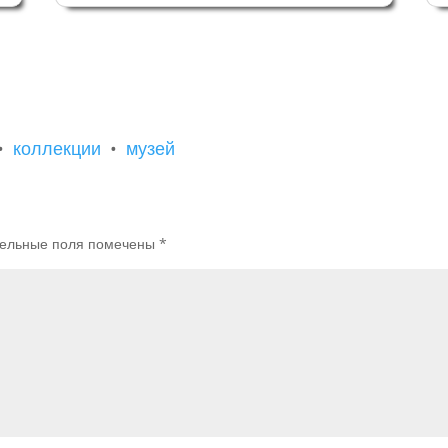
м
Неизвестная Верона" 05/08/2009 Нам
е
предстоит встреча с веронской
аристократической семьёй в музее,
открытом в...
•
коллекции
•
музей
ельные поля помечены
*