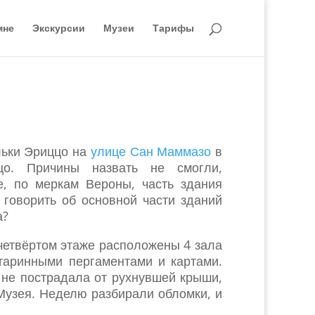
мне
Экскурсии
Музеи
Тарифы
льки Эриццо на
улице Сан Маммазо
в
о. Причины назвать не смогли,
е, по меркам Вероны, часть здания
а говорить об основной части зданий
а?
 четвёртом этаже расположены 4 зала
аринными пергаментами и картами.
 не пострадала от рухнувшей крыши,
Музея. Неделю разбирали обломки, и