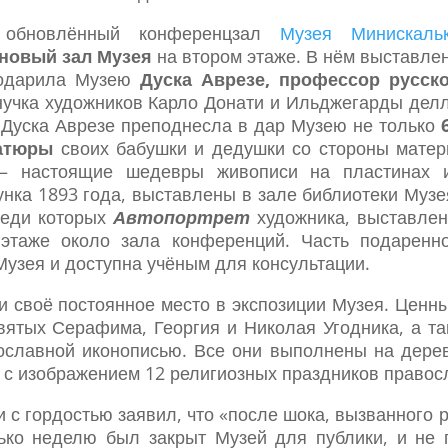
 обновлённый конференцзал
Музея Минискаль
новый зал Музея
на втором этаже. В нём выставле
 подарила Музею
Дуска Аврезе, профессор русск
нучка художников Карло Донати и Ильджегарды дел
 Дуска Аврезе преподнесла в дар Музею не только
6
атюры
своих бабушки и дедушки со стороны матер
– настоящие шедевры живописи на пластинах 
сунка 1893 года, выставлены в зале библиотеки Музе
реди которых
Автопортрет
художника, выставле
этаже около зала конференций. Часть подаренн
узея и доступна учёным для консультации.
 своё постоянное место в экспозиции Музея. Ценн
вятых Серафима, Георгия и Николая Угодника, а та
ославной иконописью. Все они выполнены на дере
 с изображением 12 религиозных праздников правос
 с гордостью заявил, что «после шока, вызванного 
ько неделю был закрыт Музей для публики, и не 