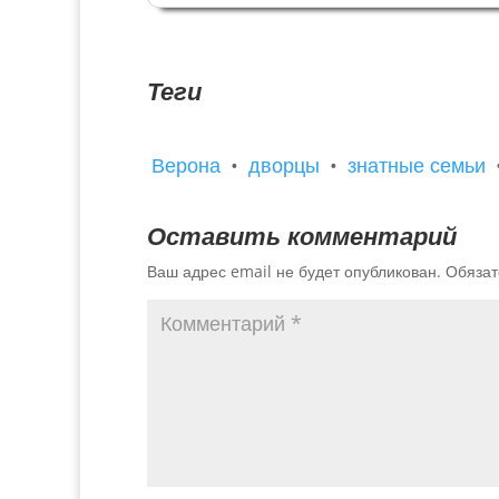
Св. Джованнино и Елизаветой на передне
плане и, в отдалении, Св.Джузеппе на фон
античных руин. Вот что писал...
Теги
Верона
•
дворцы
•
знатные семьи
Оставить комментарий
Ваш адрес email не будет опубликован.
Обязат