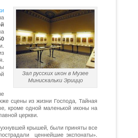
ки
на
ой
ла
0
и.
из
я.
ны
Зал русских икон в Музее
ой
Минискальки Эриццо
ые
кже сцены из жизни Господа, Тайная
ве, кроме одной маленькой иконы на
лавной церкви.
рухнувшей крышей, были приняты все
пострадали ценнейшие экспонаты».