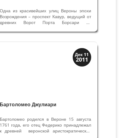
Одна из красивейших улиц Вероны эпохи
Возрождения – проспект Кавур, ведущий от
древних Ворот Порта Борсари до
средневекового замка Кастельвеккио,
украшена великолепным Дворцом знатной
веронской семьи Бевильаква в XVI веке.
Дворец построен по проекту знаменитого...
Верона
Дек 11
2011
Веронцы
Бартоломео Джулиари
Бартоломео родился в Вероне 15 августа
1761 года, его отец Федерико принадлежал
к древней веронской аристократической
семье, также как и мать Мария Катерина