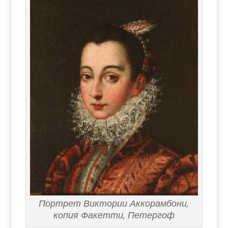
Портрет Виктории Аккорамбони,
копия Факетти, Петергоф