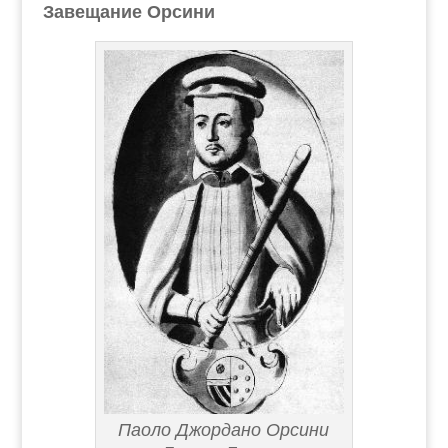
Завещание Орсини
Паоло Джордано Орсини