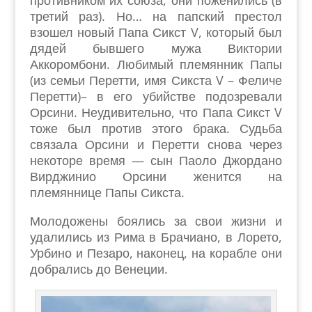
противником их союза, они поженились (в
третий раз). Но… на папский престол
взошел новый Папа Сикст V, который был
дядей бывшего мужа Виктории
Аккоромбони. Любимый племянник Папы
(из семьи Перетти, имя Сикста V – Феличе
Перетти)– в его убийстве подозревали
Орсини. Неудивительно, что Папа Сикст V
тоже был против этого брака. Судьба
связала Орсини и Перетти снова через
некоторе время — сын Паоло Джордано
Вирджинио Орсини женится на
племяннице Папы Сикста.
Молодожены боялись за свои жизни и
удалились из Рима в Брачиано, в Лорето,
Урбино и Пезаро, наконец, на корабле они
добрались до Венеции.