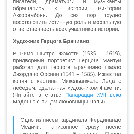
писатели, драматурги и музыканты
обращались к истории Виктории
Аккорамбони. До сих пор трудно
восстановить истинную роль и моральную
ответственность всех участников истории.
Художник Герцога Брачиано
В Риме Пьетро Факетти (1535 – 1619),
придворный портретист Герцога Мантуи
работал для Герцога Браччиано Паоло
Джордано Орсини (1541 – 1585). Известна
копия с картины Микельанжело Леда с
лебедем, сделанная художником Факетти.
(Читайте в статье
Папарацци XVII века
Мадонна с лицом любовницы Папы).
Одно из писем кардинала Фердинандо
Медичи, написанное сразу после
смерти Герцога Брачиано Паоло