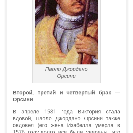
Паоло Джордано
Орсини
Второй, третий и четвертый брак —
Орсини
В апреле 1581 года Виктория стала
вдовой, Паоло Джордано Орсини также
овдовел (его жена Изабелла умерла в
1576 году,долго все были уверены, что