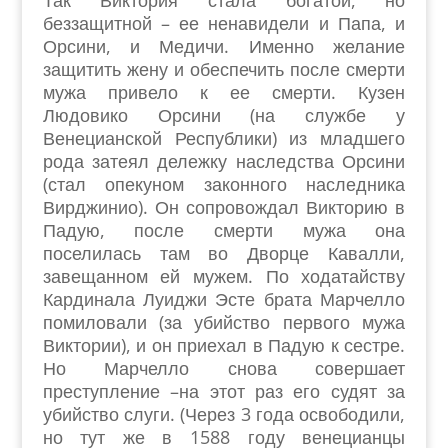
Так Виктория стала богатой, но
беззащитной – ее ненавидели и Папа, и
Орсини, и Медичи. Именно желание
защитить жену и обеспечить после смерти
мужа привело к ее смерти. Кузен
Людовико Орсини (на службе у
Венецианской Республики) из младшего
рода затеял дележку наследства Орсини
(стал опекуном законного наследника
Вирджинио). Он сопровождал Викторию в
Падую, после смерти мужа она
поселилась там во Дворце Кавалли,
завещанном ей мужем. По ходатайству
Кардинала Луиджи Эсте брата Марчелло
помиловали (за убийство первого мужа
Виктории), и он приехал в Падую к сестре.
Но Марчелло снова совершает
преступление –на этот раз его судят за
убийство слуги. (Через 3 года освободили,
но тут же в 1588 году венецианцы