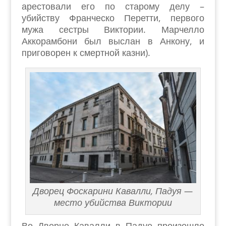
арестовали его по старому делу –
убийству Франческо Перетти, первого
мужа сестры Виктории. Марчелло
Аккорамбони был выслан в Анкону, и
приговорен к смертной казни).
Дворец Фоскарини Кавалли, Падуя —
место убийства Виктории
Во Дворце Кавалли в Падуе произошло