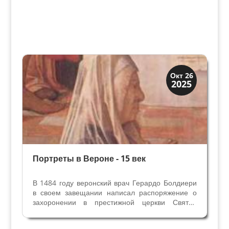
Верона
Окт 26
2025
Веронцы
Портреты в Вероне - 15 век
В 1484 году веронский врач Герардо Болдиери
в своем завещании написал распоряжение о
захоронении в престижной церкви Святой
Анастасии. Одно из многих завещаний
веронцев, дошедших до наших дней, но оно