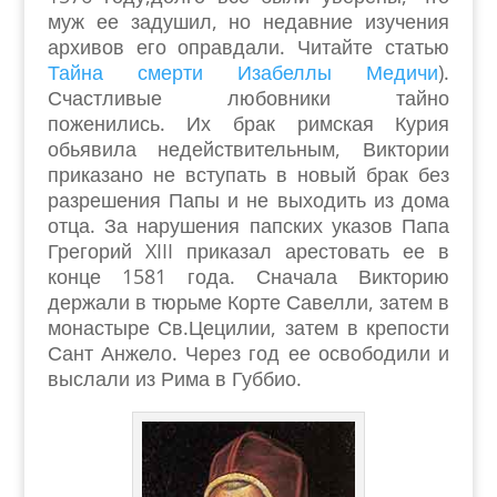
муж ее задушил, но недавние изучения
архивов его оправдали. Читайте статью
Тайна смерти Изабеллы Медичи
).
Счастливые любовники тайно
поженились. Их брак римская Курия
обьявила недействительным, Виктории
приказано не вступать в новый брак без
разрешения Папы и не выходить из дома
отца. За нарушения папских указов Папа
Грегорий XIII приказал арестовать ее в
конце 1581 года. Сначала Викторию
держали в тюрьме Корте Савелли, затем в
монастыре Св.Цецилии, затем в крепости
Сант Анжело. Через год ее освободили и
выслали из Рима в Губбио.