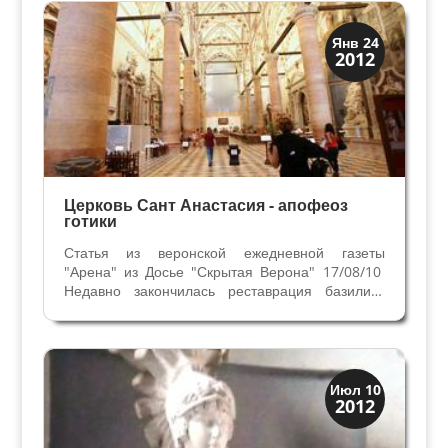
одного из известнейших веронских художников
Джанбеттино...
Архитектура
Янв 24
2012
Искусство
Церковь Сант Анастасия - апофеоз
готики
Статья из веронской ежедневной газеты
"Арена" из Досье "Скрытая Верона" 17/08/10
Недавно закончилась реставрация базилики
Сант Анастасия, вернувшая былое
великолепие одной из самых красивых церквей
города. Реставрационные работы выявили
необыкновенную элегантность...
Верона
Июл 10
2012
Веронцы