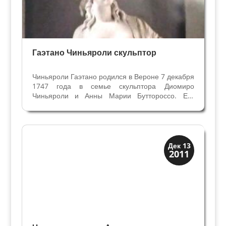
Гаэтано Чиньяроли скульптор
Чиньяроли Гаэтано родился в Вероне 7 декабря
1747 года в семье скульптора Диомиро
Чиньяроли и Анны Марии Буттороссо. Его
учителем был дядя Джанбеттино Чиньяроли,
известный художник. Первые сведения о
Гаэтано-скульпторе касаются совместной
работы с отцом Диомиро над...
Искусство
Дек 13
2011
Художники