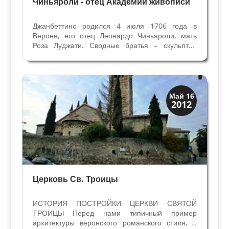
Чиньяроли - отец Академии живописи
Джанбеттино родился 4 июля 1706 года в
Вероне, его отец Леонардо Чиньяроли, мать
Роза Луджати. Сводные братья – скульптор
Диомиро, художники Джан Доменико и
Джузеппе (известен как Фра Феличе),
двоюродные братья отца тоже художники
Пьетро и Мартино. До...
Скрытая Верона
Май 16
2012
Церкви
Церковь Св. Троицы
ИСТОРИЯ ПОСТРОЙКИ ЦЕРКВИ СВЯТОЙ
ТРОИЦЫ Перед нами типичный пример
архитектуры веронского романского стиля, с