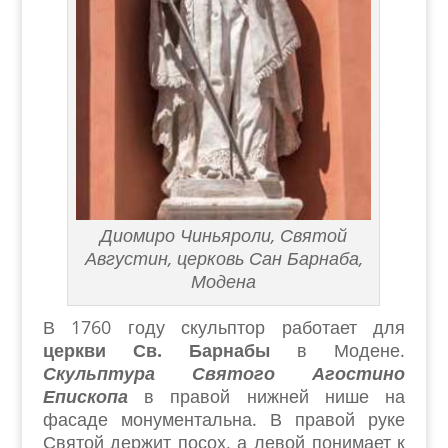
Диомиро Чиньяроли, Святой
Августин, церковь Сан Барнаба,
Модена
В 1760 году скульптор работает для
церкви Св. Барнабы
в Модене.
Скульптура Святого Агостино
Епископа
в правой нижней нише на
фасаде монументальна. В правой руке
Святой держит посох, а левой понимает к