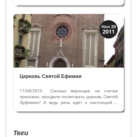
характерными чередованием полос туфа и
кирпичной кладки на колокольне и в атрио
перед входом в церковь. От примитивной
церквушки на этом месте сохранились...
Скрытая Верона
Ноя 20
2011
Церкви
Церковь Святой Ефимии
17/08/2010 Сколько веронцев, не считая
прихожан, заходили посмотреть церковь Святой
Эуфемии? А ведь речь идёт о настоящей и
прекрасной пинакотеке. Вместо того, чтобы
останавливаться на архитектуре и истории
этого религиозного сооружения, построенного...
Теги