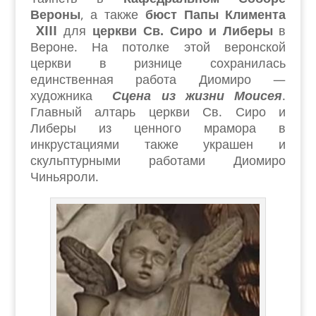
Вероны
, а также
бюст Папы Климента
XIII
для
церкви Св. Сиро и Либеры
в
Вероне. На потолке этой веронской
церкви в ризнице сохранилась
единственная работа Диомиро —
художника
Сцена из жизни Моисея
.
Главный алтарь церкви Св. Сиро и
Либеры из ценного мрамора в
инкрустациями также украшен и
скульптурными работами Диомиро
Чиньяроли.