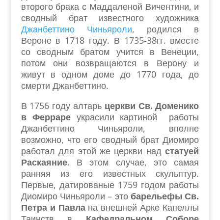
второго брака с Маддаленой Вичентини, и
сводный брат известного художника
Джанбеттино Чиньяроли
, родился в
Вероне в 1718 году. В 1735-38гг. вместе
со сводным братом учится в Венеции,
потом они возвращаются в Верону и
живут в одном доме до 1770 года, до
смерти Джанбеттино.
В 1756 году алтарь
церкви Св. Доменико
в Ферраре
украсили картиной работы
Джанбеттино Чиньяроли, вполне
возможно, что его сводный брат Диомиро
работал для этой же церкви над
статуей
Раскаяние
. В этом случае, это самая
ранняя из его известных скульптур.
Первые, датированые 1759 годом работы
Диомиро Чиньяроли – это
барельефы Св.
Петра и Павла
на внешней Арке Капеллы
Таинств в
Кафедральном Соборе