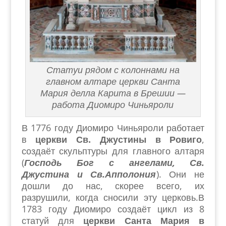
Статуи рядом с колоннами на
главном алтаре церкви Санта
Мария делла Карита в Брешии —
работа Диомиро Чиньяроли
В 1776 году Диомиро Чиньяроли работает
в
церкви Св. Джустины в Ровиго
,
создаёт скульптуры для главного алтаря
(
Господь Бог с ангелами, Св.
Джустина и Св.Апполония
). Они не
дошли до нас, скорее всего, их
разрушили, когда сносили эту церковь.
В
1783 году Диомиро создаёт цикл из 8
статуй для
церкви Санта Мария в