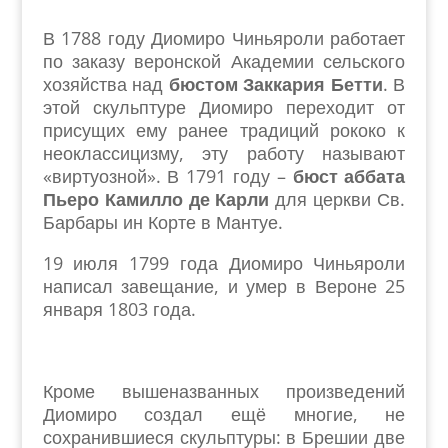
В 1788 году Диомиро Чиньяроли работает
по заказу веронской Академии сельского
хозяйства над
бюстом Заккария Бетти
. В
этой скульптуре Диомиро переходит от
присущих ему ранее традиций рококо к
неоклассицизму, эту работу называют
«виртуозной». В 1791 году –
бюст аббата
Пьеро Камилло де Карли
для церкви Св.
Барбары ин Корте в Мантуе.
19 июля 1799 года Диомиро Чиньяроли
написал завещание, и умер в Вероне 25
января 1803 года.
Кроме вышеназванных произведений
Диомиро создал ещё многие, не
сохранившиеся скульптуры: в Брешии две