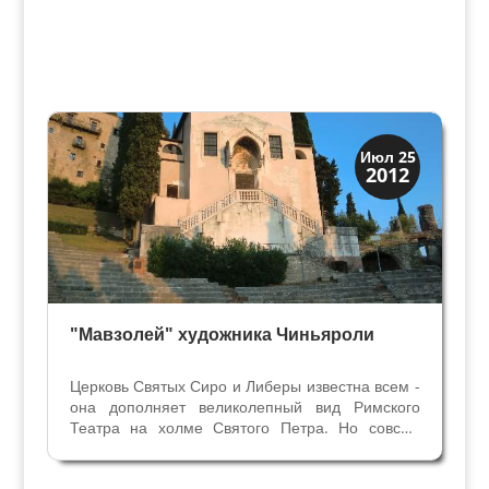
Верона
Июл 25
2012
Веронцы
"Мавзолей" художника Чиньяроли
Церковь Святых Сиро и Либеры известна всем -
она дополняет великолепный вид Римского
Театра на холме Святого Петра. Но совсем
немногие входили внутрь. А здесь находятся
интересные произведения искусства и могила