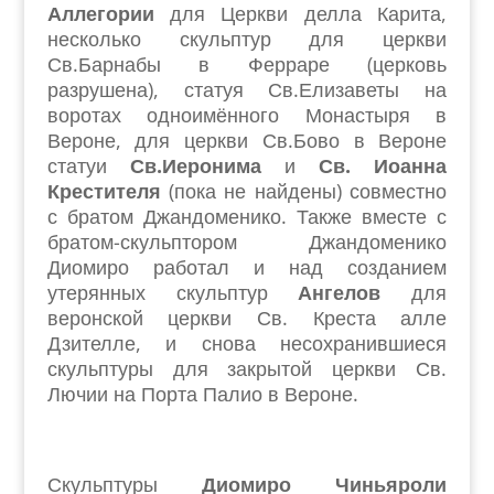
Аллегории
для Церкви делла Карита,
несколько скульптур для церкви
Св.Барнабы в Ферраре (церковь
разрушена), статуя Св.Елизаветы на
воротах одноимённого Монастыря в
Вероне, для церкви Св.Бово в Вероне
статуи
Св.Иеронима
и
Св. Иоанна
Крестителя
(пока не найдены) совместно
с братом Джандоменико. Также вместе с
братом-скульптором Джандоменико
Диомиро работал и над созданием
утерянных скульптур
Ангелов
для
веронской церкви Св. Креста алле
Дзителле, и снова несохранившиеся
скульптуры для закрытой церкви Св.
Лючии на Порта Палио в Вероне.
Скульптуры
Диомиро Чиньяроли