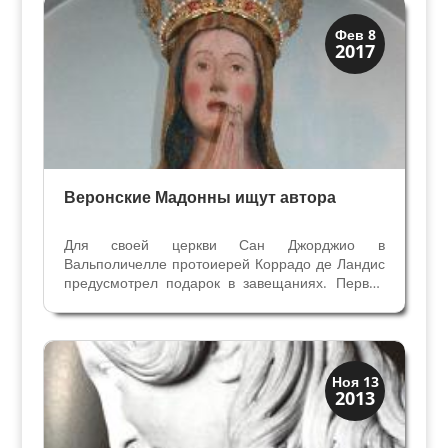
Верона
Фев 8
2017
Веронцы
Веронские Мадонны ищут автора
Для своей церкви Сан Джорджио в
Вальполичелле протоиерей Коррадо де Ландис
предусмотрел подарок в завещаниях. Первое
распоряжение в случае смерти он сделал в
июле 1476 года, второе завещание в марте
1483 года. Протоиерей распорядился украсить
главный алтарь деревянным...
XIX век до наших дней
Ноя 13
2013
Верона