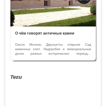
Музеи
О чём говорят античные камни
Около Могилы Джульетты открыли Сад
каменных плит. Надгробия и мемориальные
доски разных исторических периодов
рассказывают нам о Вероне, её знатных
семьях, экономике и истории религии. Статья из
веронской газеты "Арена", Серия "Досье.
Неизвестная Верона" 16/07/2010 ...
Теги