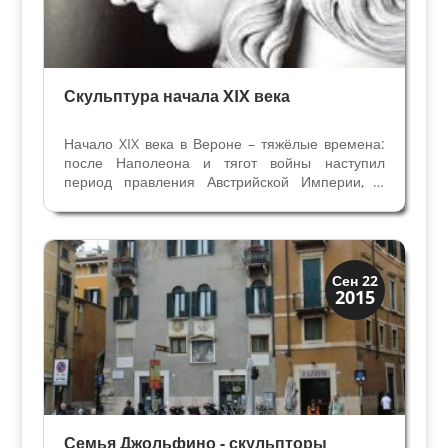
Скульптура начала XIX века
Начало XIX века в Вероне – тяжёлые времена:
после Наполеона и тягот войны наступил
период правления Австрийской Империи, и
разразился экономический кризис. На этом
неблагоприятном фоне культурная жизнь
города практически замирает, это касается и
скульптуры. К началу...
Верона
Сен 22
2015
Веронцы
Семья Джольфино - скульпторы