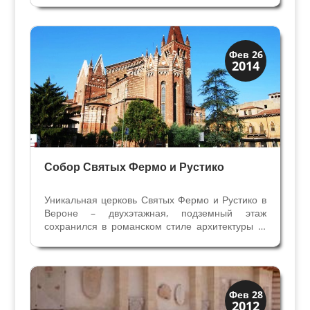
интересные произведения искусства и могила
одного из известнейших веронских художников
Джанбеттино...
Верона
Фев 26
2014
Экскурсии
Собор Святых Фермо и Рустико
Уникальная церковь Святых Фермо и Рустико в
Вероне – двухэтажная, подземный этаж
сохранился в романском стиле архитектуры XI
века, а верхняя церковь перестроена монахами
францисканцами в XIII веке в готическом. Как и
во многих католических соборах, в Сан Фермо
мы...
Искусство
Фев 28
2012