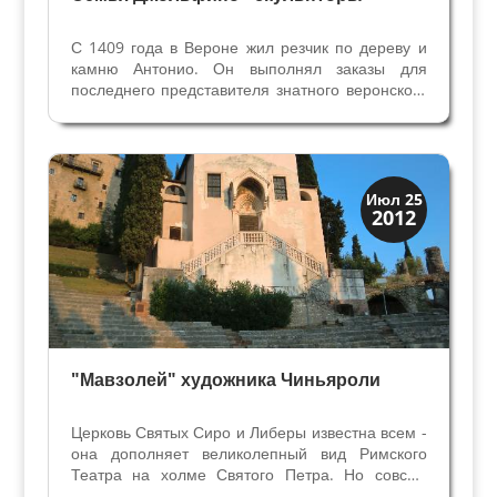
С 1409 года в Вероне жил резчик по дереву и
камню Антонио. Он выполнял заказы для
последнего представителя знатного веронского
рода Гульельмо Джольфино, пользуется его
расположением и доверием. Антонио женился
на веронке, фамилия которой не дошла до
наших дней, есть...
Верона
Июл 25
2012
Веронцы
"Мавзолей" художника Чиньяроли
Церковь Святых Сиро и Либеры известна всем -
она дополняет великолепный вид Римского
Театра на холме Святого Петра. Но совсем
немногие входили внутрь. А здесь находятся