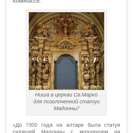
Коминасси.
Ниша в церкви Св.Марко
для позолоченной статуи
Мадонны?
«До 1900 года на алтаре была статуя
сидящей Мадонны с младенцем на