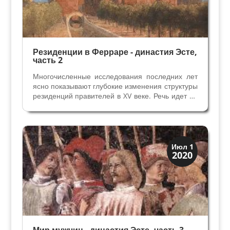
Резиденции в Ферраре - династия Эсте,
часть 2
Многочисленные исследования последних лет
ясно показывают глубокие изменения структуры
резиденций правителей в XV веке. Речь идет не
только о распростанении идеалов Ренессанса в
архитектуре и в украшениях зданий – новшества
при постройке дворцов правителей разных...
Династии
Июл 1
2020
Мантуя и Феррара