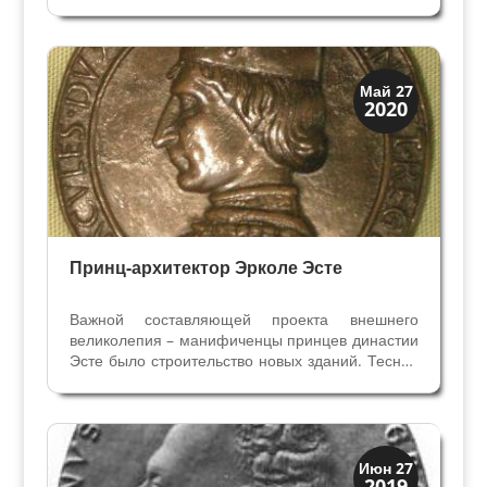
падения, убийства и предательство. Герцоги
Эсте сделали Феррару оживленным культурным
центром в XV веке, а через два столетия в
Модене собрали...
Архитектура
Май 27
2020
Искусство
Принц-архитектор Эрколе Эсте
Важной составляющей проекта внешнего
великолепия – манифиченцы принцев династии
Эсте было строительство новых зданий. Тесная
связь между политическими целями и
городскими преобразованиями восходит к
Николо II Эсте. Он получил от Папы статус
Викария Феррары в 1372 году...
Династии
Июн 27
2019