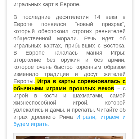
игральных карт в Европе.
В последние десятилетия 14 века в
Европе появился “новый призрак”,
который обеспокоил строгих ревнителей
общественной морали. Речь идет об
игральных картах, прибывших с Востока.
В Европе началась мания Игры:
вторжение без оружия и без армии,
которое очень быстро коренным образом
изменило традиции и досуг жителей
Европы.
Игра в карты соревновалась с
обычными играми прошлых веков
– с
игрой в кости и шахматами, самой
жизнеспособной игрой, которой
увлекались и дамы, и прелаты. Читайте об
играх древнего Рима
Играли, играем и
будем играть.