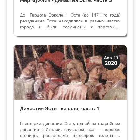
Мир мужчин - династия Эсте, часть 3
До Герцога Эрколе 1 Эсте (до 1471 го года)
резиденции Эсте находились в разных частях
города и были соединены с торговыми
функциями. Помещения представительские –
залы для приема важных гостей были в
нескольких зданиях, где проживали
многочисленные семьи члены рода...
Династии
Апр 13
2020
Мантуя и Феррара
Династия Эсте - начало, часть 1
В истории династии Эсте, одной из старейших
династий в Италии, случалось всё — переезд
столицы, распродажа шедевров, взлеты и