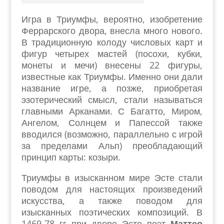
Игра в Триумфы, вероятно, изобретение
Феррарского двора, внесла много нового.
В традиционную колоду числовых карт и
фигур четырех мастей (посохи, кубки,
монеты и мечи) внесены 22 фигуры,
известные как Триумфы. Именно они дали
название игре, а позже, приобретая
эзотерический смысл, стали называться
главными Арканами. С Багатто, Миром,
Ангелом, Солнцем и Папессой также
вводился (возможно, параллельно с игрой
за пределами Альп) преобладающий
принцип карты: козыри.
Триумфы в изысканном мире Эсте стали
поводом для настоящих произведений
искусства, а также поводом для
изысканных поэтических композиций. В
1469-78 гг при дворе Эсте поэт
Маттео