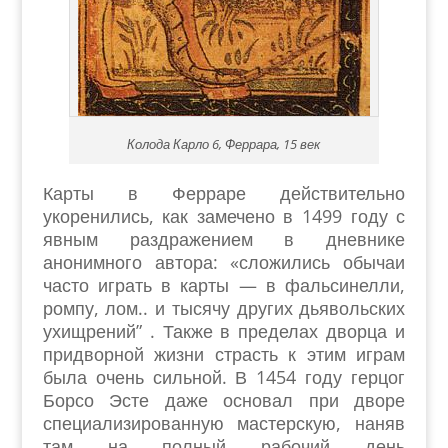
Колода Карло 6, Феррара, 15 век
Карты в Ферраре действительно
укоренились, как замечено в 1499 году с
явным раздражением в дневнике
анонимного автора: «сложились обычаи
часто играть в карты — в фальсинелли,
ромпу, лом.. и тысячу других дьявольских
ухищрений” . Также в пределах дворца и
придворной жизни страсть к этим играм
была очень сильной. В 1454 году герцог
Борсо Эсте даже основал при дворе
специализированную мастерскую, наняв
там на полный рабочий день