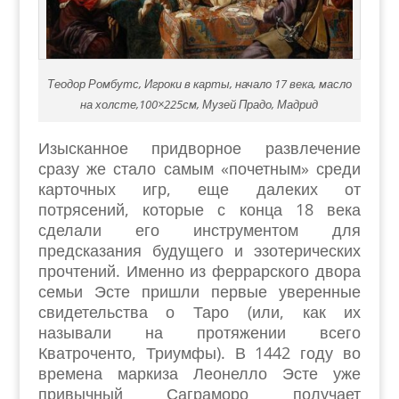
Теодор Ромбутс, Игроки в карты, начало 17 века, масло
на холсте,100×225см, Музей Прадо, Мадрид
Изысканное придворное развлечение
сразу же стало самым «почетным» среди
карточных игр, еще далеких от
потрясений, которые с конца 18 века
сделали его инструментом для
предсказания будущего и эзотерических
прочтений. Именно из феррарского двора
семьи Эсте пришли первые уверенные
свидетельства о Таро (или, как их
называли на протяжении всего
Кватроченто, Триумфы). В 1442 году во
времена маркиза Леонелло Эсте уже
привычный Саграморо получает