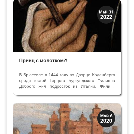
Искусство
Май 31
2022
Тайны картин
Принц с молотком?!
В Брюсселе в 1444 году во Дворце Коденберга
среди гостей Герцога Бургундского Филиппа
Доброго жил подросток из Италии. Филипп
добросердечно принял его и дал возможность
получить образование вместе со своим
младшим сыном Карлом Смелым и cвоими
незаконными детьми (более...
Династии
Май 6
2020
Мантуя и Феррара