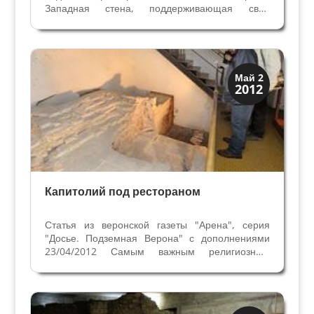
Западная стена, поддерживающая свод
древнего подвала ресторона 12 Апостолов
опирается на пьедистал массивного
общественного здания римской эпохи из камня
Вальполичеллы. На этом...
Верона
Май 2
2012
Римская Верона
Капитолий под рестораном
Статья из веронской газеты "Арена", серия
"Досье. Подземная Верона" с дополнениями
23/04/2012 Самым важным религиозным
зданием римской Вероны был Капитолий, или
Кампидолий, посвящённый трём главным
богам Юпитеру, Юноне и Минерве. Наличие
этого храма свидетельствует о...