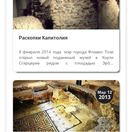
Раскопки Капитолия
8 февраля 2014 года мэр города Флавио Този
открыл новый подземный музей в Корте
Сгарцерие рядом с площадью Эрбе.
Закончились раскопки археологов, и перед
нашими глазами история Римской и
средневековой Вероны одновременно. Римская
история – это часть подземного...
Верона
Мар 12
2013
Римская Верона