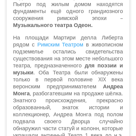
Пьетро под жилым домом находятся
фундаменты ещё одного грандиозного
сооружения римской эпохи –
Музыкального театра Одеон.
На площади Мартири делла Либерта
рядом с
Римским Театром
в живописном
подземелье остались свидетельства
существования на этом месте небольшого
театра, предназначенного
для поэзии и
музыки
. Оба Театра были обнаружены
только в первой половине XIX века
веронским предпринимателем
Андреа
Монга
, разбогатевшим на продаже шёлка.
Знатного происхождения, прекрасно
образованный, знаток истории и
коллекционер, Андреа Монга под полом
подвала своего Дворца случайно
обнаружил части статуй и колонн, которые
украшали античный Театр 1 века до н.э.