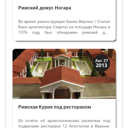
Римский домус Ногара
Во время реконструкции Банка Вероны ( Статья
Банк архитектора Скарпа) на площади Ногара в
1976 году был обнаружен римский дом
квадратной формы, расположенный на южной
стороне города. Нашли его на глубине
нескольких метров (3 метра и 10 см) от
современной поверхности...
Верона
Авг 27
2013
Римская Верона
Римская Курия под рестораном
Из отчёта об археологических раскопках под
подвалами ресторана 12 Апостолов в Вероне.