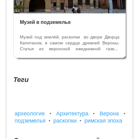
Музей в подземелье
Музей под землёй, раскопки во дворе Дворца
Капитанов, в самом сердце древней Вероны.
Статья из веронской ежедневной газеты
"Арена" 17/08/2010 С 90-х годов прошлого
века Верона может похвастаться музеем, в
котором объединились античная и
современная экспозиция: мы...
Теги
археология
•
Архитектура
•
Верона
•
подземелья
•
раскопки
•
римская эпоха