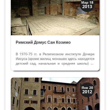
Верона
Мар 18
2013
Римская Верона
Римский Домус Сан Козимо
В 1970-75 гг. в Религиозном институте Дочери
Иисуса (кроме жилищ монашек здесь находятся
детский сад, начальная и средняя школы) на
улице Сан Козимо в Вероне решили обновить
систему отопления и установить новые
подземные цистерны для мазута во дворе.
Работы...
Археология
Янв 20
2012
История