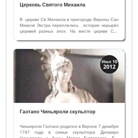
Церковь Святого Михаила
В церкви Св Михаила в пригороде Вероны Сан
Микеле Экстра переплелись истории черырёх
церквей разных эпох. На месте церкви Сан
Микеле ин Кампанья с VIII века был
процветающий женский монастырь Ордена
бенедиктинцев. В крипту церкви вела
подземная галерея для оказания...
Верона
Июл 10
2012
Веронцы
Гаэтано Чиньяроли скульптор
Чиньяроли Гаэтано родился в Вероне 7 декабря
1747 года в семье скульптора Диомиро
Чиньяроли и Анны Марии Буттороссо. Его