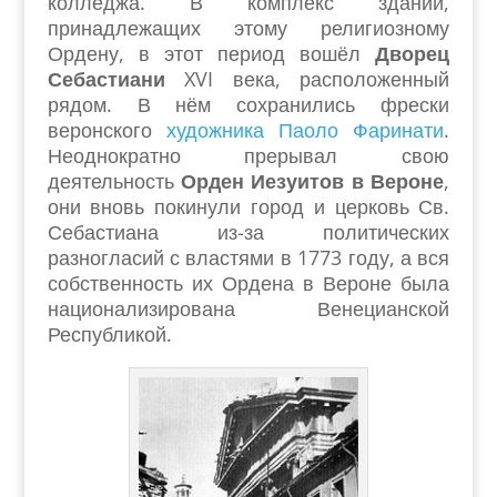
колледжа. В комплекс зданий,
принадлежащих этому религиозному
Ордену, в этот период вошёл
Дворец
Себастиани
XVI века, расположенный
рядом. В нём сохранились фрески
веронского
художника Паоло Фаринати
.
Неоднократно прерывал свою
деятельность
Орден Иезуитов в Вероне
,
они вновь покинули город и церковь Св.
Себастиана из-за политических
разногласий с властями в 1773 году, а вся
собственность их Ордена в Вероне была
национализирована Венецианской
Республикой.