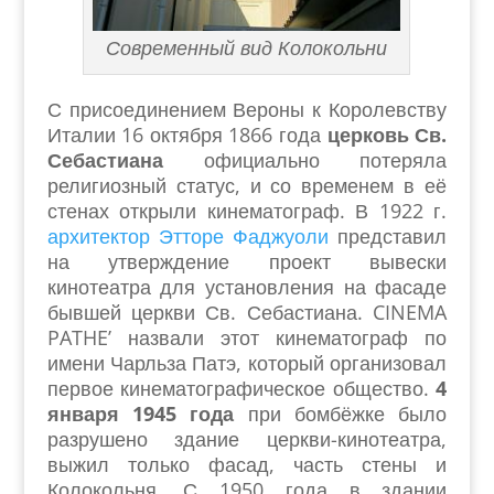
Современный вид Колокольни
С присоединением Вероны к Королевству
Италии 16 октября 1866 года
церковь Св.
Себастиана
официально потеряла
религиозный статус, и со временем в её
стенах открыли кинематограф. В 1922 г.
архитектор Этторе Фаджуоли
представил
на утверждение проект вывески
кинотеатра для установления на фасаде
бывшей церкви Св. Себастиана. CINEMA
PATHE’ назвали этот кинематограф по
имени Чарльза Патэ, который организовал
первое кинематографическое общество.
4
января 1945 года
при бомбёжке было
разрушено здание церкви-кинотеатра,
выжил только фасад, часть стены и
Колокольня. С 1950 года в здании