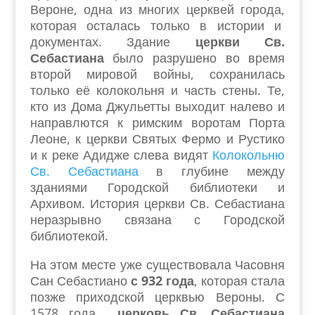
Вероне, одна из многих церквей города,
которая осталась только в истории и
документах. Здание
церкви Св.
Себастиана
было разрушено во время
второй мировой войны, сохранилась
только её колокольня и часть стены. Те,
кто из Дома Джульетты выходит налево и
направлются к римским воротам Порта
Леоне, к церкви Святых Фермо и Рустико
и к реке Адидже слева видят
Колокольню
Св. Себастиана
в глубине между
зданиями Городской библиотеки и
Архивом. История церкви Св. Себастиана
неразрывно связана с Городской
библиотекой.
На этом месте уже существовала Часовня
Сан Себастиано
с 932 года
, которая стала
позже приходской церквью Вероны. С
1578 года
церковь Св. Себастиана