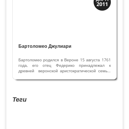
2011
Веронцы
Бартоломео Джулиари
Бартоломео родился в Вероне 15 августа 1761
года, его отец Федерико принадлежал к
древней веронской аристократической семье,
также как и мать Мария Катерина Пеллегрини
была из знатнейшего рода Вероны. Бартоломео
получил образование в Милане, с 1773 года
учился в...
Теги