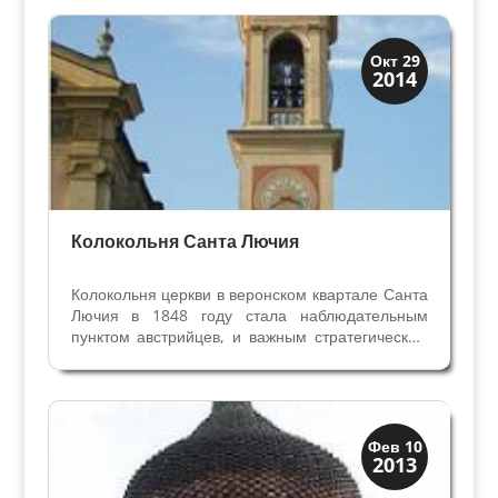
Колокольни
Окт 29
2014
Скрытая Верона
Колокольня Санта Лючия
Колокольня церкви в веронском квартале Санта
Лючия в 1848 году стала наблюдательным
пунктом австрийцев, и важным стратегическим
объектом для войск Пьемонта. Речь идёт о
первой войне за независимость и объединение
Италии. «Жертвами» этой войны стали и
колокола — из...
Колокольни
Фев 10
2013
Скрытая Верона