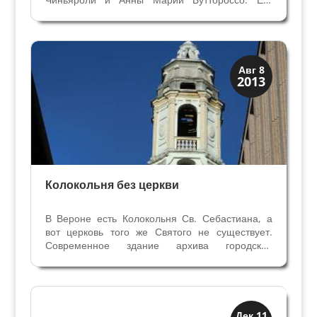
учителем был дядя Джанбеттино Чиньяроли,
известный художник. Первые сведения о
Гаэтано-скульпторе касаются совместной
работы с отцом Диомиро над...
Колокольни
Авг 8
2013
Скрытая Верона
Колокольня без церкви
В Вероне есть Колокольня Св. Себастиана, а
вот церковь того же Святого не существует.
Современное здание архива городской
библиотеки в Вероне построено на месте
церкви Святого Себастияна, которая была
полностью разрушена во время второй
мировой войны. Спаслась от...
Верона
Дек 11