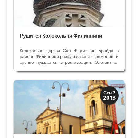
Рушится Колокольня Филиппини
Колокольня церкви Сан Фермо ин Брайда в
районе Филиппини разрушается от времении и
срочно нуждается в реставрации. Элегантная
неоклассическая башня из туфа
восемнадцатого века пережила бомбёжки
второй мировой войны, но время её не
пощадило. Падают камни с...
Скрытая Верона
Сен 7
2013
Церкви