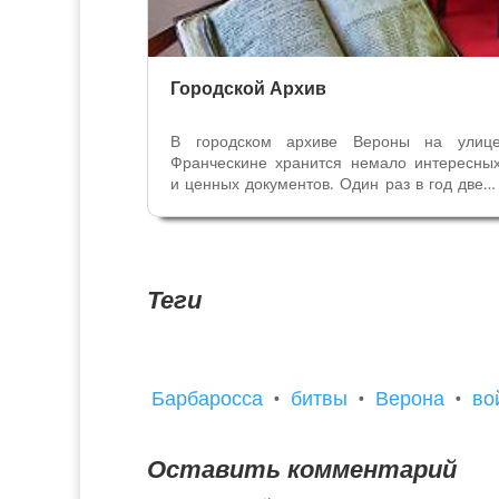
Городской Архив
В городском архиве Вероны на улиц
Франческине хранится немало интересны
и ценных документов. Один раз в год двер
архива открываются для жителей, и н
всеобщее обозрение выставляютс
уникальные старинные документы. 
прошлом году в вестибюле архива был
выставлены...
Теги
Барбаросса
•
битвы
•
Верона
•
во
Оставить комментарий