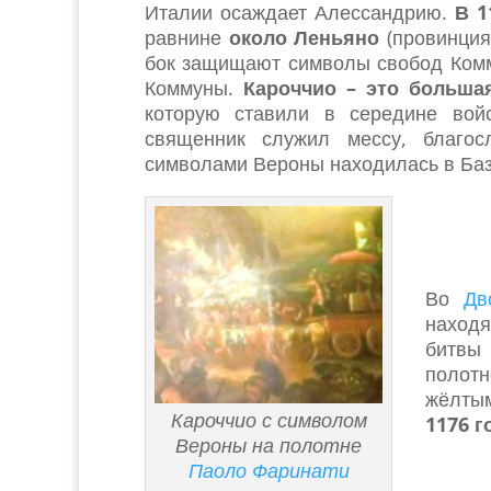
Италии осаждает Алессандрию.
В 1
равнине
около Леньяно
(провинция
бок защищают символы свобод Комм
Коммуны.
Кароччио – это больша
которую ставили в середине вой
священник служил мессу, благос
символами Вероны находилась в Баз
Во
Дв
находя
битвы 
полот
жёлтым
Кароччио с символом
1176 г
Вероны на полотне
Паоло Фаринати