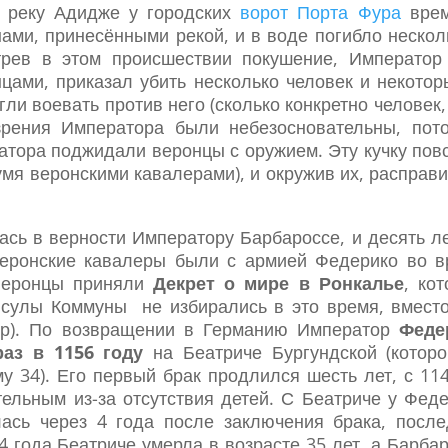
з реку Адидже у городских
ворот Порта Фура
врем
ами, принесёнными рекой, и в воде погибло нескол
трев в этом происшествии покушение, Император 
цами, приказал убить несколько человек и некотор
гли воевать против него (сколько конкретно человек,
зрения Императора были небезосновательны, пото
атора поджидали веронцы с оружием. Эту кучку повс
мя веронскими кавалерами), и окружив их, расправи
ась в верности Императору Барбароссе, и десять л
Веронские кавалеры были с армией Федерико во в
 веронцы приняли
Декрет о мире в Ронкалье
, ко
нсулы Коммуны не избирались в это время, вмест
ор). По возвращении в Германию Император
Феде
аз в 1156 году
на Беатриче Бургундской (которо
у 34). Его первый брак продлился шесть лет, с 11
тельным из-за отсутствия детей. С Беатриче у Фед
лась через 4 года после заключения брака, посл
4 года Беатриче умерла в возрасте 35 лет, а Барба