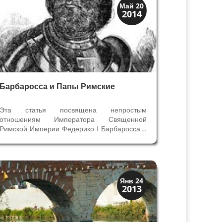
Верона
Май 20
2014
Средневековая
Барбаросса и Папы Римские
Эта статья посвящена непростым
отношениям Императора Священной
Римской Империи Федерико I Барбаросса с
Римскими Папами - Александром III, Луцием
III и Урбаном III в Комунальный период в
Вероне - в 12 веке. Папа Римский
Александр III был изгнан из Рима, который,
как и...
Верона
Янв 24
2013
Римская Верона