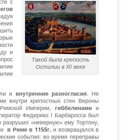
сте с
регов
Падуя
ления
ешить
торые
ности
оду и
опрос
Такой была крепость
илии
Остилии в XII веке
илии
али и
внутренние разногласия
. Не
ми внутри крепостных стен Вероны
 Римской Империи,
гиббелинами
и
мператор Федерико I Барбаросса был
ю разрушил «неверную» ему Тортону,
рии
в Риме в 1155г.
и возвращался в
ческие события: во время переправы