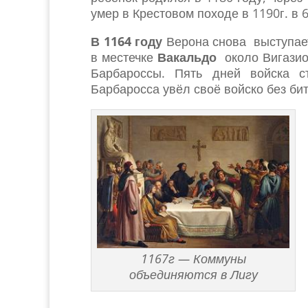
умер в Крестовом походе в 1190г. в 
В 1164 году
Верона снова выступает
в местечке
Вакальдо
около Вигазио
Барбароссы. Пять дней войска с
Барбаросса увёл своё войско без би
1167г — Коммуны
объединяются в Лигу