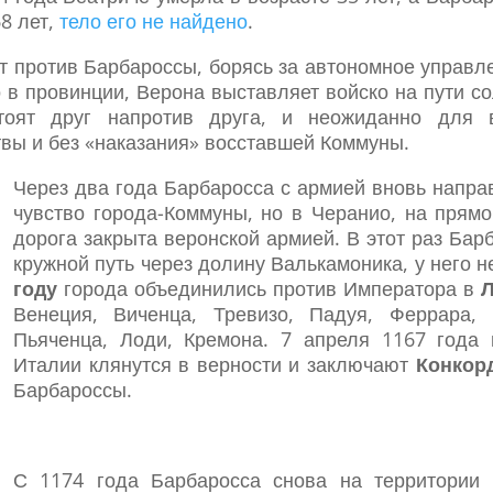
68 лет,
тело его не найдено
.
 против Барбароссы, борясь за автономное управл
 в провинции, Верона выставляет войско на пути с
тоят друг напротив друга, и неожиданно для в
твы и без «наказания» восставшей Коммуны.
Через два года Барбаросса с армией вновь напра
чувство города-Коммуны, но в Черанио, на прям
дорога закрыта веронской армией. В этот раз Ба
кружной путь через долину Валькамоника, у него 
году
города объединились против Императора в
Л
Венеция, Виченца, Тревизо, Падуя, Феррара,
Пьяченца, Лоди, Кремона. 7 апреля 1167 года 
Италии клянутся в верности и заключают
Конкор
Барбароссы.
С 1174 года Барбаросса снова на территории