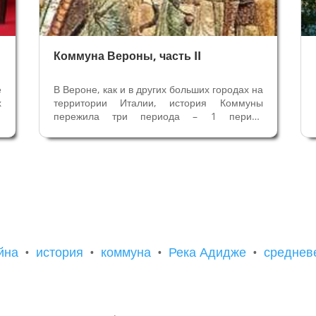
Коммуна Вероны, часть II
е
В Вероне, как и в других больших городах на
х
территории Италии, история Коммуны
и
пережила три периода – 1 период
а
становления с середины XI века, когда
я
ослабевала власть феодалов и импервтора,
В
и зарождалось «общее» управление
и
городом. 2 период – расцвет Коммуны, мы
видим...
йна
•
история
•
коммуна
•
Река Адидже
•
среднев