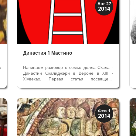
Верона и Падуя
Авг 27
2014
Династии
Династия 1 Мастино
в
Начинаем разговор о семье делла Скала -
и
Династии Скалиджери в Вероне в XIII -
а
XIVвеках. Первая статья посвящена
ь
родоначальнику - Леонардино делла Скала,
т
по прозвищу Мастино, а также вопросам -
и
кто такие Скалиджери, как они пришли к
л
власти, почему имена и символы семьи...
Верона
Фев 1
2014
Средневековая