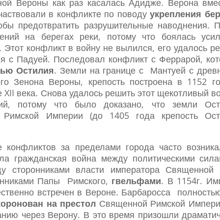
ой Вероны как раз касалась Адидже. Верона вме
частвовали в конфликте по поводу
укрепления бе
обы предотвратить разрушительные наводнения. 
ений на берегах реки, потому что боялась уси
. Этот конфликт в войну не вылился, его удалось р
ия с Падуей. Последовал конфликт с Феррарой, ко
тью Остилия
. Земли на границе с Мантуей с древ
го Зенона Вероны, крепость построена в 1152 г
 XII века. Снова удалось решить этот щекотливый в
ий, потому что было доказано, что земли Ост
 Римской Империи (до 1405 года крепость Ост
е конфликтов за пределами города часто возник
ала гражданская война между политическими сила
ду сторонниками власти императора Священной
онниками Папы Римского,
гвельфами
. В 1154г. И
ственно встречен в Вероне. Барбаросса полность
оронован на престол
Священной Римской Импе
нию через Верону. В это время призошли драмати