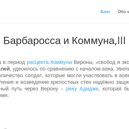
Блог
Обо 
Барбаросса и Коммуна,III
ка в период
расцвета Коммуны
Вероны, «свобод и эко
елей
, удвоилось по сравнению с началом века. Увел
оличество солдат, которые могли участвовать в во
ление и возведение крепостных стен надёжно защи
ный путь через Верону –
реку Адидже
, которая б
емя.