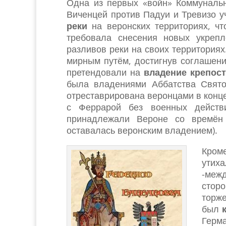
Одна из первых «войн» Коммунальн
Виченцей против Падуи и Тревизо у
реки
на веронских территориях, чт
требовала снесения новых укрепл
разливов реки на своих территориях
мирным путём, достигнув соглашен
претендовали на
владение
крепос
была владениями Аббатства Свято
отреставрирована веронцами в конце
с Феррарой без военных действ
принадлежали Вероне со времён
оставалась веронским владением).
Кром
утих
-меж
стор
торже
был
к
Герма