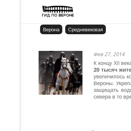
Верона
Средневековая
Фев 27, 2014
К концу XII ве
20 тысяч жит
увеличилось к
Вероны. Укреп
защищать вод
севера в то вр