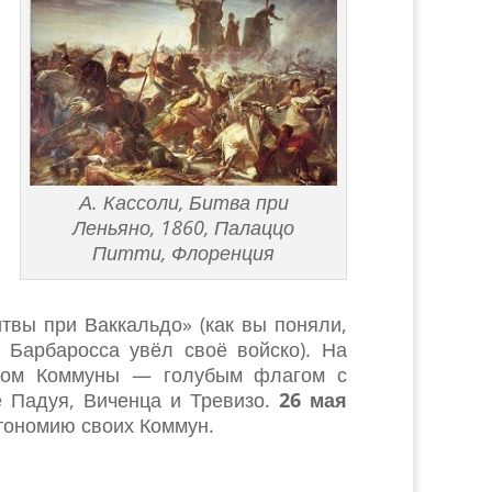
А. Кассоли, Битва при
Леньяно, 1860, Палаццо
Питти, Флоренция
вы при Ваккальдо» (как вы поняли,
 Барбаросса увёл своё войско). На
волом Коммуны — голубым флагом с
е Падуя, Виченца и Тревизо.
26 мая
тономию своих Коммун.