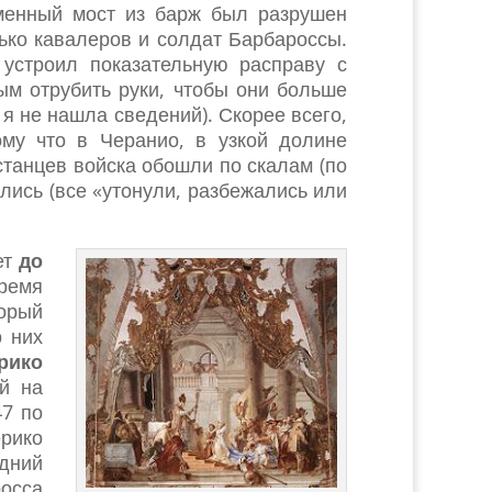
енный мост из барж был разрушен
ько кавалеров и солдат Барбароссы.
устроил показательную расправу с
ым отрубить руки, чтобы они больше
 я не нашла сведений). Скорее всего,
му что в Черанио, в узкой долине
танцев войска обошли по скалам (по
лись (все «утонули, разбежались или
ет
до
ремя
торый
о них
рико
й на
47 по
ерико
едний
росса