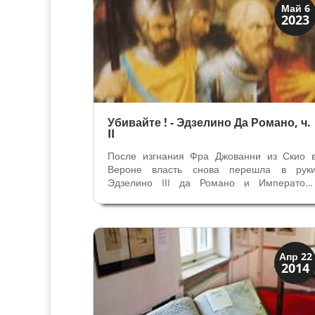
Верона
Май 6
2023
Средневековая
Убивайте ! - Эдзелино Да Романо, ч.
II
После изгнания Фра Джованни из Скио 
Вероне власть снова перешла в рук
Эдзелино III да Романо и Император
Федерико II, которым удалось победит
ломбардцев. В течении следующих 23 ле
Эдзелино III правил Вероной 
завоёванными территориями, и прояви
себя также...
Верона
Апр 22
2014
Средневековая