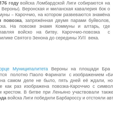
176 году
войска Ломбардской Лиги собираются на
 Вероны). Веронская и миланская кавалерия бок о
уны – Кароччио, на котором развеваются знамёна
я повозка
, запряжённая двумя парами буйволов,
ска. На повозке знамя Коммуны и алтарь, где
лавляя войско на битву. Кароччио-повозка с
илике Святого Зенона до середины XVII века.
орце Муниципалитета
Вероны на площади Бра
тся полотно Паоло Фаринати с изображением «Бит
на самом деле не было, пять дней её ждали, но
не как раз изображена повозка-Кароччио с сим
 крестом. В битве при Леньяно участвовали такж
ода
войска Лиги победили Барбароссу и отстояли ав