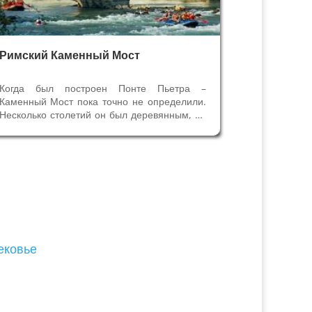
Римский Каменный Мост
Когда был построен Понте Пьетра –
Каменный Мост пока точно не определили.
Несколько столетий он был деревянным, по
мнению учёных, и в первом веке его
построили из камня. Сохранившаяся часть
пилястров моста римской постройки
сложена по методу opus quadratum, то
есть из...
ековье