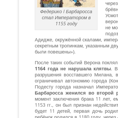
чере
брёвн
Федерико I Барбаросса
Усмо
стал Императором в
верон
1155 году
не мо
подо
Адидже, окружённой скалами, импер
секретным тропинкам, указанным дву
были повешены»).
После таких событий Верона поклял
1164 года не нарушала клятвы
. 
разрушения восставшего Милана,
ограничивал автономию города (Ко
Подесту города назначал Императ
Барбаросса
женился во второй р
момент заключения брака 11 лет, ем
1153 гг., он был признан недействи
будет 11 детей, первая дочь роди
ребёнок родился в 1180 году, через 