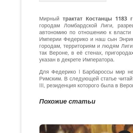
Мирный
трактат Костанцы 1183 г
городам Ломбардской Лиги, разр
автономию по отношению к власти
Империи Федерико и наш сын Энрик
городам, территориям и людям Лиги п
так Вероне, в её стенах, пригород
указан в декрете Императора.
Для Федерико I Барбароссы мир не
Римским. В следующей статье читай
III, резиденция которого была в Веро
Похожие статьи