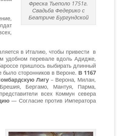
Фреска Тьеполо 1751г.
Свадьба Федерико с
Беатриче Бургундской
ение,
олдат
сех,
вляется в Италию, чтобы привести в
ом удобном перевале вдоль Адидже,
рбароссе пришлось выбирать длинный
не было сторонников в Вероне.
В 1167
омбардскую Лигу
– Верона, Милан,
 Брешия, Бергамо, Мантуя, Парма,
представители всех Коммун севера
дию
— Согласие против Императора