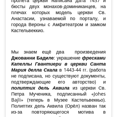
пролёта церкви написана дата 1437 и
бюсты двух монахов-доминиканцев, на
плечах которых модель церкви Св.
Анастасии, узнаваемой по порталу, и
города Вероны с Амфитеатром и замком
Кастельвеккио.
Мы знаем ещё два произведения
Джованни Бадиле
: украшение
фресками
Капеллы
Гвантиери в церкви Санта
Мария делла Скала
в 1443-44 гг. (работа
не подписана, но существуют документы,
подтверждающие его авторство) и
полиптих дель Аквила
из церкви Св.
Петра Мученика, подписанный «Johes
Bajli» (теперь в Музее Кастельвеккьо).
Полиптих дель Аквила (Орёл) назван так
из-за повторяющегося мотива в