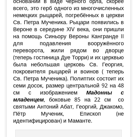
основании в виде чёрного орла, скорее
всего, это герб одного из многочисленных
немецких рыцарей, погребённых в церкви
Св. Петра Мученика. Рыцари появились в
Вероне в середине XIV века, они пришли
на помощь Синьору Вероны Кангранде II
для подавления вооружённого
переворота, жили рядом во дворце
(теперь гостиница Дуе Торри) и их церквью
была небольшая церковь Св. Георгия,
покровителя рыцарей и воинов ( теперь
Св. Петра Мученика). Полиптих состоит их
семи досок, размер центральной 92 на 48
см с изображением
Мадонны с
младенцем
, боковые 85 на 22 см со
святыми Антоний Абат, Георгий, Джакомо,
Пётр Мученик, Епископ (не
идентифицирован) и Маманте.