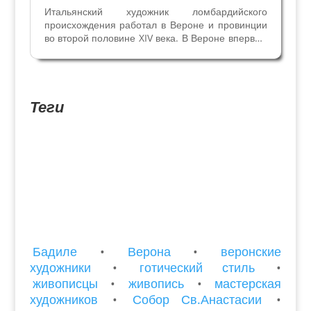
Итальянский художник ломбардийского
происхождения работал в Вероне и провинции
во второй половине XIV века. В Вероне впервые
упоминается в 1356 году. Контракт на аренду
жилья 23 октября 1356 года с указанием
местечка Каменаго под Миланом, откуда
приехал Туроне,...
Теги
Бадиле
•
Верона
•
веронские
художники
•
готический стиль
•
живописцы
•
живопись
•
мастерская
художников
•
Собор Св.Анастасии
•