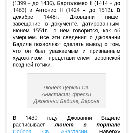
(1399 – до 1436), Бартоломео II (1414 – до
1463) и Антонио II (1424 – до 1512). В
декабре 1448г. Джованни пишет
завещание, в документе, датированным
июнем 1551г., о нём говорится, как об
умершем. Все эти сведения о Джованни
Бадиле позволяют сделать вывод о том,
что он был уважаемым и признанным
художником, представителем веронской
поздней готики.
Люнет церкви Св.
Анастасии, фрески
Джованни Бадиле, Верона
В 1430 году Джованни Бадиле
расписывает
люнет в портале
Собора Св. Анастасии
. Наверху