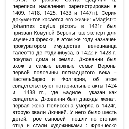
переписи населения зарегистрирован в
1409, 1418, 1425, 1433 и 1447гг). Серия
документов касается его жизни: «Magistro
Johannes baylus pictor» в 1421г был
призван Комуной Вероны как эксперт для
изучения фрески, в этом же году назначен
прокуратором имущества венецианца
Галеотто де Радичибуса, в 1422 и 1428 г.
покупал дома и земли. Джованни был
вхож в самые важные семьи Вероны
первой половины пятнадцатого века –
Кастельбарко и Фолгария, об этом
свидетельствуют нотариальные акты 1424
и 1438 гг., где Бадиле указан как
свидетель. Джованни был дважды женат,
первая жена Полиссена умерла в 1424г,
вторую звали Лючией. У него было шесть
детей, трое сыновей пошли по стопам
отца и стали художниками : Франческо