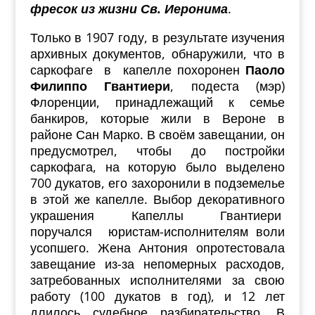
фресок из жизни Св. Иеронима
.
Только в 1907 году, в результате изучения
архивных документов, обнаружили, что в
саркофаге в капелле похоронен
Паоло
Филиппо Гвантиери
, подеста (мэр)
Флоренции, принадлежащий к семье
банкиров, которые жили в Вероне в
районе Сан Марко. В своём завещании, он
предусмотрел, чтобы до постройки
саркофага, на которую было выделено
700 дукатов, его захоронили в подземелье
в этой же капелле. Выбор декоративного
украшения
Капеллы Гвантиери
поручался юристам-исполнителям воли
усопшего. Жена Антония опротестовала
завещание из-за непомерных расходов,
затребованных исполнителями за свою
работу (100 дукатов в год), и 12 лет
длилось судебное разбирательство. В