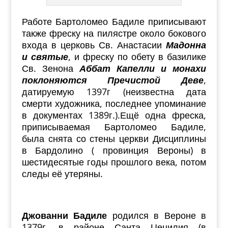
Работе Бартоломео Бадиле приписывают
также фреску на пилястре около бокового
входа в церковь Св. Анастасии
Мадонна
и святые
, и фреску по обету в базилике
Св. Зенона
Аббат Капелли и монахи
поклоняются Пречистой Деве
,
датируемую 1397г (неизвестна дата
смерти художника, последнее упоминание
в документах 1389г.).Ещё одна фреска,
приписываемая Бартоломео Бадиле,
была снята со стены церкви Дисциплины
в Бардолино ( провинция Вероны) в
шестидесятые годы прошлого века, потом
следы её утеряны.
Джованни
Бадиле
родился в Вероне в
1379г. в районе Санта Цецилия (в