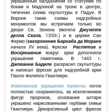
украшенный балдахином со статуями по
бокам и Мадонной на троне в центре,
типичная схема скульптуры в Падуе. В
Вероне такие схемы надгробных
монументов мы встречаем только во
дворе Св. Зенона (могила
Джузеппе
делла Скала
, 1350г.) и в церкви Сан
Фермо (
захоронение Барнаба да Морано
начала XV века). Фрески
Распятие
и
Воскрешение
вокруг арки дополняли
украшение памятника. В 1443 г.
Джованни Бадиле
раскрасил скульптуры
и написал фрески для надгробной арки
Паоло Филиппо Гвантиери.
Живописное украшение Капеллы
почти
полностью сохранилось, за исключением
фигур пророков, основание алтаря
украшено нарисованными гербами семьи
Гвантиери. Декоративный цикл фресок