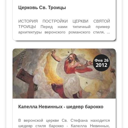
Церковь Св. Троицы
ИСТОРИЯ ПОСТРОЙКИ ЦЕРКВИ СВЯТОЙ
ТРОИЦЫ Перед нами типичный пример
архитектуры веронского романского стиля, с
характерными чередованием полос туфа и
кирпичной кладки на колокольне и в атрио
перед входом в церковь. От примитивной
церквушки на этом месте сохранились...
Скрытая Верона
Фев 26
2012
Церкви
Капелла Невинных - шедевр барокко
В веронской церкви Св. Стефана находится
шедевр стиля барокко - Капелла Невинных,