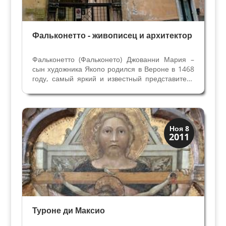
Фальконетто - живописец и архитектор
Фальконетто (Фальконето) Джованни Мария –
сын художника Якопо родился в Вероне в 1468
году, самый яркий и известный представитель
этой династии веронских живописцев. Вместе с
отцом он упоминается в архивных документах в
1472, 1481 и 1491 гг. В Вероне почти всегда...
Искусство
Ноя 8
2011
Художники
Туроне ди Максио