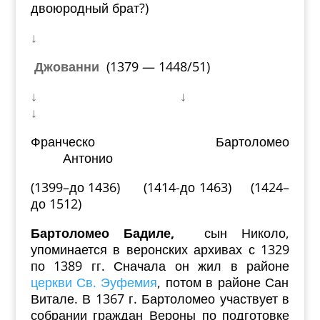
двоюродный брат?)
↓
Джованни
(1379 — 1448/51)
↓ ↓
↓
Франческо Бартоломео
Антонио
(1399–до 1436) (1414-до 1463) (1424–
до 1512)
Бартоломео Бадиле,
сын Николо,
упоминается в веронских архивах с 1329
по 1389 гг. Сначала он жил в районе
церкви Св. Эуфемия
, потом в районе Сан
Витале. В 1367 г. Бартоломео участвует в
собрании граждан Вероны по подготовке