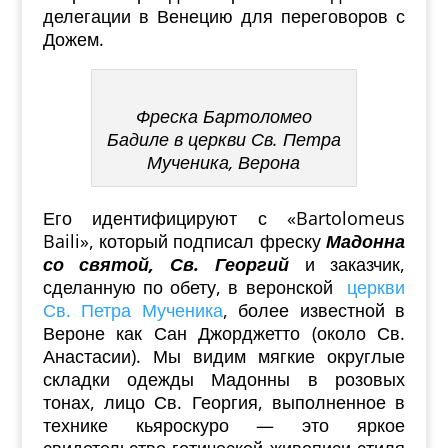
делегации в Венецию для переговоров с
Дожем.
Фреска Бартоломео
Бадиле в церкви Св. Петра
Мученика, Верона
Его идентифицируют с «Bartolomeus
Baili», который подписал фреску
Мадонна
со святой, Св. Георгий
и заказчик,
сделанную по обету, в веронской
церкви
Св. Петра Мученика
, более известной в
Вероне как Сан Джорджетто (около Св.
Анастасии). Мы видим мягкие округлые
складки одежды Мадонны в розовых
тонах, лицо Св. Георгия, выполненное в
технике кьяроскуро — это яркое
свидетельство готической живописи стиля