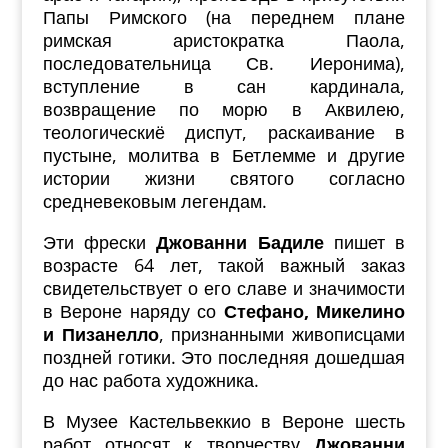
Папы Римского (на переднем плане
римская аристократка Паола,
последовательница Св. Иеронима),
вступление в сан кардинала,
возвращение по морю в Аквилею,
теологическиё диспут, раскаивание в
пустыне, молитва в Бетлемме и другие
истории жизни святого согласно
средневековым легендам.
Эти фрески
Джованни Бадиле
пишет в
возрасте 64 лет, такой важный заказ
свидетельствует о его славе и значимости
в Вероне наряду со
Стефано, Микелино
и Пизанелло
, признанными живописцами
поздней готики. Это последняя дошедшая
до нас работа художника.
В Музее Кастельвеккио в Вероне шесть
работ относят к творчеству
Джованни