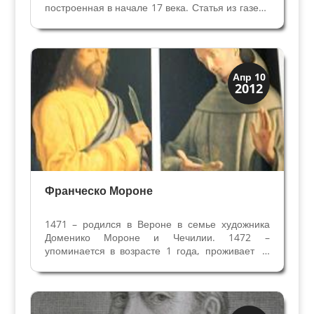
построенная в начале 17 века. Статья из газеты
"Арена", серия "Досье. Неизвестная Верона"
13/10/2008 Реставрация, законченная в 2007
году, вернула первоначальную красоту
Капелле...
Искусство
Апр 10
2012
Художники
Франческо Мороне
1471 – родился в Вероне в семье художника
Доменико Мороне и Чечилии. 1472 –
упоминается в возрасте 1 года, проживает в
районе Сан Витале вместе с родителями. 1491
- Франческо 18 лет, проживает с родителями и
братом Антонио. Их отец Доменико со своими
двумя сыновьями...