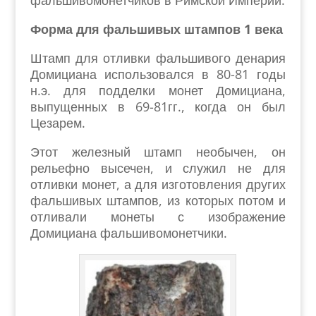
фальшивомонетчиков в Римской Империи.
Форма для фальшивых штампов 1 века
Штамп для отливки фальшивого денария
Домициана использовался в 80-81 годы
н.э. для подделки монет Домициана,
выпущенных в 69-81гг., когда он был
Цезарем.
Этот железный штамп необычен, он
рельефно высечен, и служил не для
отливки монет, а для изготовления других
фальшивых штампов, из которых потом и
отливали монеты с изображение
Домициана фальшивомонетчики.