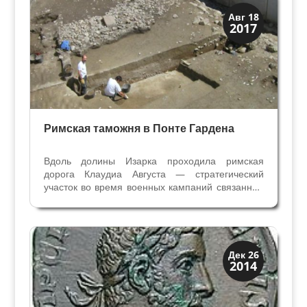
нашёл клад - амфору с 10...
Археология
Авг 18
2017
История
Римская таможня в Понте Гардена
Вдоль долины Изарка проходила римская
дорога Клаудиа Августа — стратегический
участок во время военных кампаний связанных
с продвижением войск на север к Дунаю. Между
Тренто и Больцано старинные документы
называют место Понс Друзи, откуда
ответвлялась дорога в долину...
История
Дек 26
2014
Клады и медали