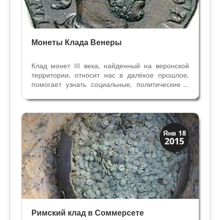
Монеты Клада Венеры
Клад монет III века, найденный на веронской
территории, относит нас в далёкое прошлое,
помогает узнать социальные, политические и
экономические аспекты жизни Римской
Империи. Самые старые монеты из клада
Венеры принадлежат к эпохе Гордиано III(238-
244), Трайано Дечио...
История
Янв 18
2015
Клады и медали
Римский клад в Соммерсете