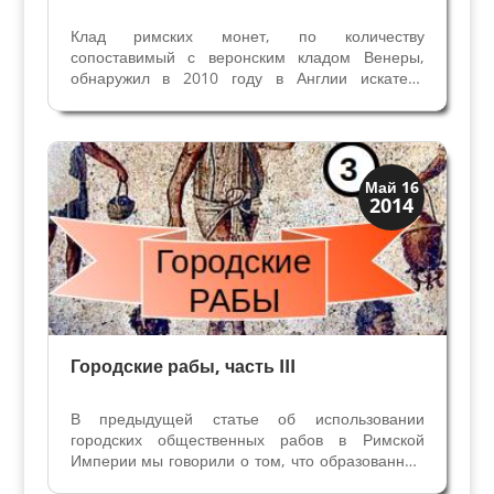
Клад римских монет, по количеству
сопоставимый с веронским кладом Венеры,
обнаружил в 2010 году в Англии искатель
сокровищ Дэвид Крисп. Все клады,
обнаруженные до XX века были случайными,
сделанными во время строительства или
работы на полях. Современные...
Верона
Май 16
2014
Музеи
Городские рабы, часть III
В предыдущей статье об использовании
городских общественных рабов в Римской
Империи мы говорили о том, что образованные
рабы служили магистратам города и были