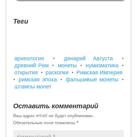
заняты на бюрократических работах, это и
писари, архивариусы, секретари и сборщики
налогов,также публичные...
Теги
археология
•
денарий Августа
•
древний Рим
•
монеты
•
нумизматика
•
открытия
•
раскопки
•
Римская Империя
•
римская эпоха
•
фальшивые монеты
•
штампы монет
Оставить комментарий
Ваш адрес email не будет опубликован.
Обязательные поля помечены
*