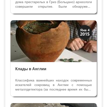
дома престарелых в Гриз (Больцано) археологи
совершили открытие. Были обнаружены
фундаменты и стены римской виллы I века и
фундаменты общественного здания эпохи
Друза. Грандиозное здание, более старое чем
вилла,...
История
Янв 4
2015
Клады и медали
Клады в Англии
Классифика важнейших находок современных
искателей сокровищ в Англии с помощью
металлдетектора (за последнее время их было
немало) . 10 ценных кладов в Англии 1.
Шрусберри, 2009 год Ник Дэвис впервые
пробовал поиск с металлдетекторам, и сразу