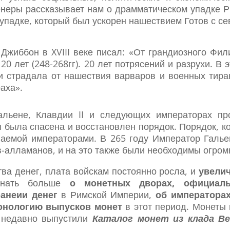
неры рассказывает нам о драмматическом упадке 
а, упадке, который был ускорен нашествием Готов с с
Джиббон в XVIII веке писал: «От грандиозного Фи
20 лет (248-268гг). 20 лет потрясений и разрухи. В
 страдала от нашествия варваров и военных тира
раха».
льене, Клавдии II и следующих императорах пр
 была спасена и восстановлен порядок. Порядок, к
аемой императорами. В 265 году Император Галье
-алламанов, и на это также были необходимы огром
ва денег, плата войскам постоянно росла, и
увели
знать больше
о монетных дворах,
официал
анеии денег
в Римской Империи,
об императора
онологию выпусков монет
в этот период. Монеты 
и недавно выпустили
Каталог монет из клада В