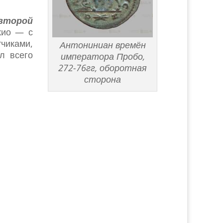
второй
кио — с
чиками,
Антониниан времён
л всего
императора Пробо,
272-76гг, оборотная
сторона