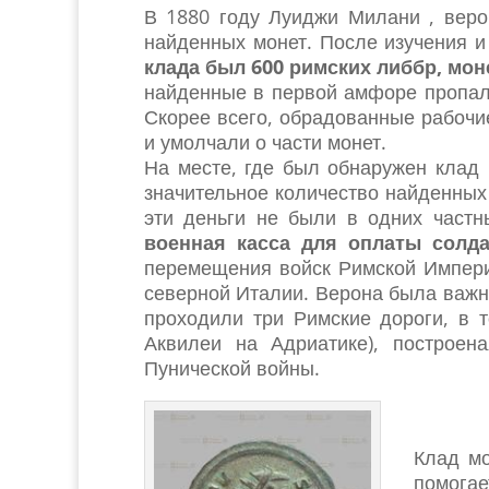
В 1880 году Луиджи Милани , веро
найденных монет. После изучения и
клада был 600 римских либбр, мон
найденные в первой амфоре пропали
Скорее всего, обрадованные рабочи
и умолчали о части монет.
На месте, где был обнаружен клад 
значительное количество найденных
эти деньги не были в одних частн
военная касса для оплаты солд
перемещения войск Римской Импери
северной Италии. Верона была важн
проходили три Римские дороги, в 
Аквилеи на Адриатике), построе
Пунической войны.
Клад мо
помогае