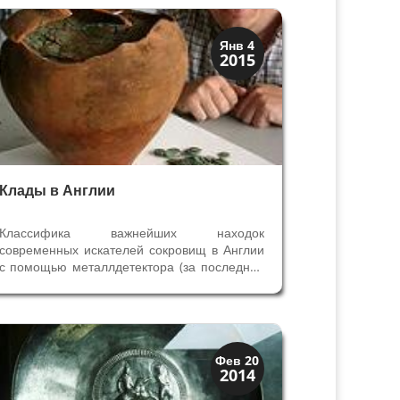
История
Янв 4
2015
Клады и медали
Клады в Англии
Классифика важнейших находок
современных искателей сокровищ в Англии
с помощью металлдетектора (за последнее
время их было немало) . 10 ценных кладов в
Англии 1. Шрусберри, 2009 год Ник Дэвис
впервые пробовал поиск с
металлдетекторам, и сразу нашёл клад -
амфору с 10...
Музеи
Фев 20
2014
Скрытая Верона