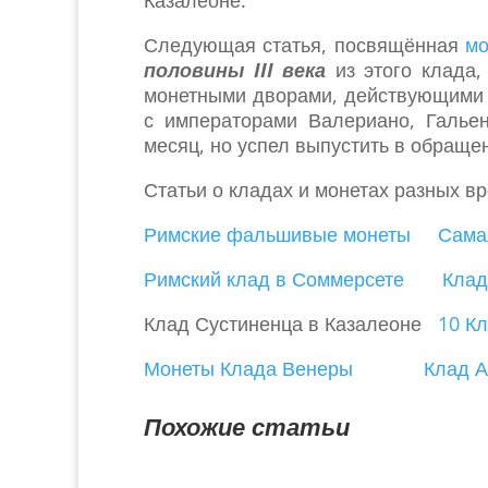
Казалеоне.
Следующая статья, посвящённая
мо
половины III века
из этого клада,
монетными дворами, действующими 
с императорами Валериано, Галье
месяц, но успел выпустить в обраще
Статьи о кладах и монетах разных в
Римские фальшивые монеты
Сама
Римский клад в Соммерсете
Клад
Клад Сустиненца в Казалеоне
10 К
Монеты Клада Венеры
Клад А
Похожие статьи