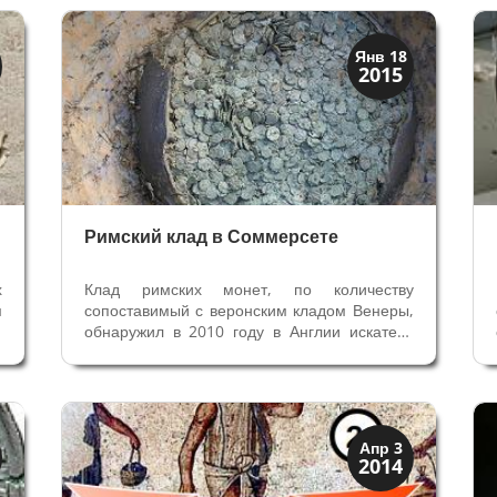
История
Янв 18
2015
Клады и медали
Римский клад в Соммерсете
х
Клад римских монет, по количеству
м
сопоставимый с веронским кладом Венеры,
я
обнаружил в 2010 году в Англии искатель
,
сокровищ Дэвид Крисп. Все клады,
е
обнаруженные до XX века были
т
случайными, сделанными во время
и
строительства или работы на полях.
Современные...
Верона
Апр 3
2014
Музеи