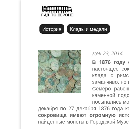
История
Клады и медали
Дек 23, 2014
В 1876 году
о
настоящее со
клада с римс
заманчиво, но 
Семеро рабоч
каменной подс
посыпались мо
декабря по 27 декабря 1876 года 
сокровища имеют огромную исто
найденные монеты в Городской Музе