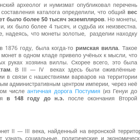
нский археолог и нумизмат опубликовал перечень
 составления каталога определили, что общий
вес
ет было более 50 тысяч экземпляров
. Но монеты,
, их было более 4 тысяч, и судьба их неизвестна.
е, надеясь, что монеты золотые, разделии находку
в 1876 году, была когда-то
римская вилла
. Такое
 монет в одном кладе привело учёных к мысли, что
ых руках хозяина виллы. Скорее всего, это была
атам
. В III — IV веках здесь были оживлённые
и в связи с нашествиями варваров на территории
ым административным центром империи, через неё
том числе
античная дорога Постумия
(из Генуи до
ная
в 148 году до н.э.
после окончания Второй
нет II — III века, найденный на веронской террит
т узнать социальные, политические и экономичес