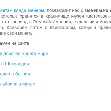
нетам клада Венеры
, познакомит нас с
монетами 
 которые хранятся в хранилище Музея Кастельвек
в тот период в Римской Империи, с фальшивомонет
но, Клавдием Готом и Квинтиллом, который прави
ние свои монеты.
ремён на сайте
я дорогая монета мира
 в Шотландии
ладов в Англии
льбоино в Музее