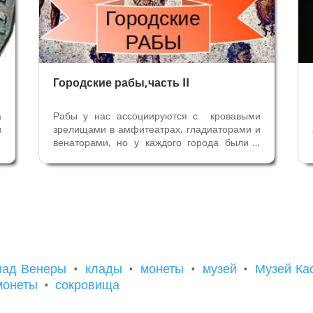
Городские рабы,часть II
а
Рабы у нас ассоциируются с кровавыми
в
зрелищами в амфитеатрах, гладиаторами и
ь
венаторами, но у каждого города были и
е
общие рабы. Мы продолжаем разговор о
е
городских рабах в Римской империи на
ы
территории Цизальпийской Галлии, теперь
,
попробуем разобраться, чем они...
лад Венеры
•
клады
•
монеты
•
музей
•
Музей Ка
монеты
•
сокровища