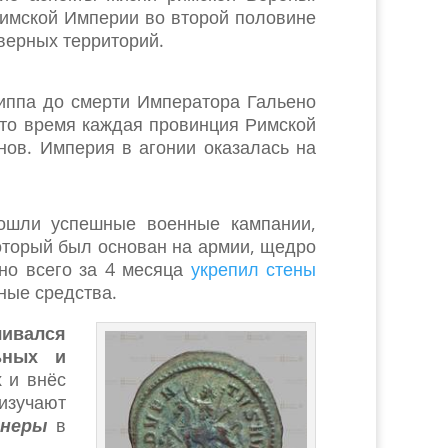
Римской Империи во второй половине
еверных территорий.
липпа до смерти Императора Гальено
 это время каждая провинция Римской
нов. Империя в агонии оказалась на
ошли успешные военные кампании,
оторый был основан на армии, щедро
но всего за 4 месяца
укрепил стены
ные средства.
чивался
ьных и
х
и внёс
изучают
енеры
в