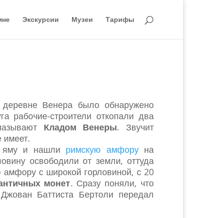
мне
Экскурсии
Музеи
Тарифы
 деревне Венера было обнаружено
а рабочие-строители откопали два
 называют
Кладом Венеры
. Звучит
 имеет.
ю яму и нашли
римскую амфору
на
овину освободили от земли, оттуда
 амфору с широкой горловиной, с 20
 античных монет
. Сразу поняли, что
Джован Баттиста Бертоли передал