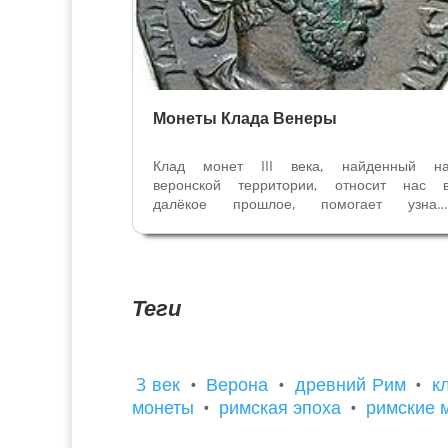
Монеты Клада Венеры
Клад монет III века, найденный н
веронской территории, относит нас 
далёкое прошлое, помогает узнат
социальные, политические и экономически
аспекты жизни Римской Империи. Самы
старые монеты из клада Венер
принадлежат к эпохе Гордиано III(238-244)
Трайано Дечио...
Теги
3 век
•
Верона
•
древний Рим
•
к
монеты
•
римская эпоха
•
римские 