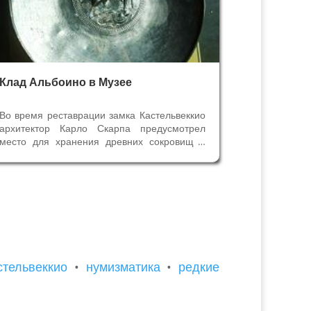
Клад Альбоино в Музее
Во время реставрации замка Кастельвеккио
архитектор Карло Скарпа предусмотрел
место для хранения древних сокровищ в
виде маленького античного храма. Во
внутреннем дворе замка слева от входа в
Музей мы видим внешние стены этого
«храма», напоминающего нам мавзолей
Галы...
стельвеккио
•
нумизматика
•
редкие