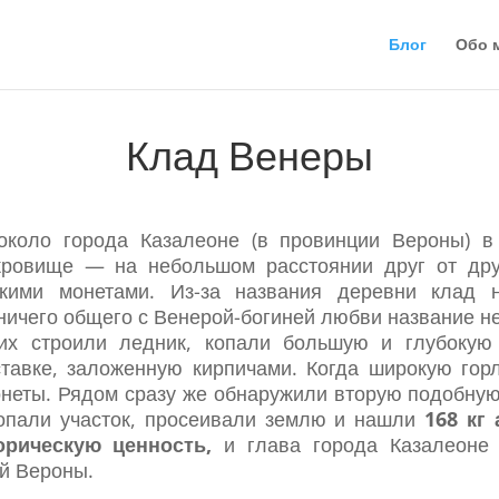
Блог
Обо 
Клад Венеры
коло города Казалеоне (в провинции Вероны) в
кровище — на небольшом расстоянии друг от друг
кими монетами. Из-за названия деревни клад
ничего общего с Венерой-богиней любви название не
их строили ледник, копали большую и глубоку
тавке, заложенную кирпичами. Когда широкую горл
неты. Рядом сразу же обнаружили вторую подобную
копали участок, просеивали землю и нашли
168 кг
рическую ценность,
и глава города Казалеоне 
й Вероны.