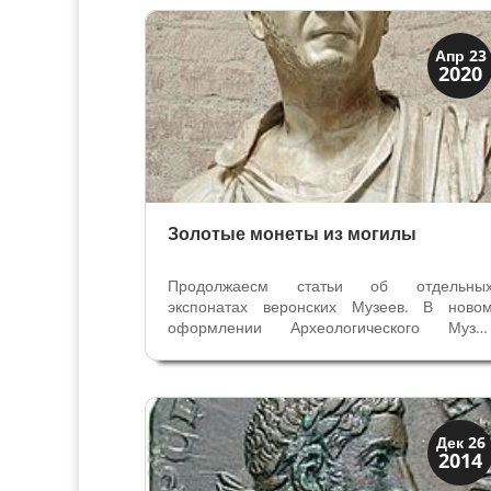
История
Апр 23
2020
Клады и медали
Золотые монеты из могилы
Продолжаесм статьи об отдельны
экспонатах веронских Музеев. В ново
оформлении Археологического Музе
Вероны (с 2016 года) появились экспонаты
для которых раньше места в Музее н
находилось. Теперь посетители видя
свинцовый саркофаг, две золотые монеты 
бутылку,...
История
Дек 26
2014
Клады и медали