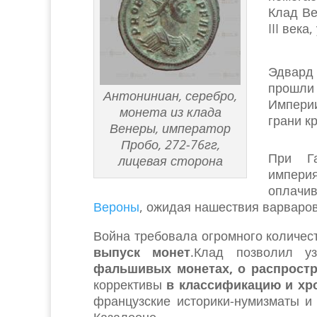
Клад Ве
III век
Эдвард 
прошли 
Антониниан, серебро,
Империи
монета из клада
грани к
Венеры, император
Пробо, 272-76гг,
При Га
лицевая сторона
империя
оплачив
Вероны
, ожидая нашествия варваров
Война требовала огромного количест
выпуск монет
.Клад позволил у
фальшивых монетах, о распростр
коррективы
в классификацию и хр
французские историки-нумизматы 