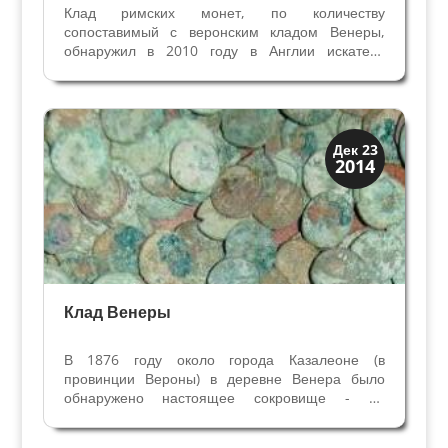
Клад римских монет, по количеству
сопоставимый с веронским кладом Венеры,
обнаружил в 2010 году в Англии искатель
сокровищ Дэвид Крисп. Все клады,
обнаруженные до XX века были случайными,
сделанными во время строительства или
работы на полях. Современные...
История
Дек 23
2014
Клады и медали
Клад Венеры
В 1876 году около города Казалеоне (в
провинции Вероны) в деревне Венера было
обнаружено настоящее сокровище - на
небольшом расстоянии друг от друга рабочие-
строители откопали два клада с римскими