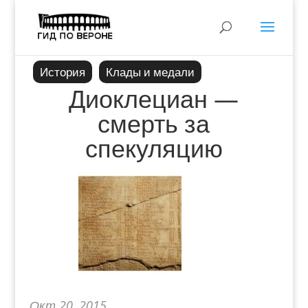
История
Клады и медали
Диоклециан —
смерть за
спекуляцию
Окт 20, 2015