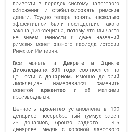
привести в порядок систему налогового
обложения и стабилизировать римские
деньги. Трудно теперь понять, насколько
эффективной были последствие такого
закона Диоклециана, потому что мы часто
не знаем ценности и даже названий
римских монет разного периода истории
Римской Империи.
Все монеты в
Декрете и Эдикте
Диоклециана 301 года
соотносятся по
ценности с
денарием
. Именно денарий
Диоклециан намеревался заменить
монетой
аржентео
и её мелкими
производными.
Ценность
аржентео
установлена в 100
денариев, посеребрённый нуммус равен
25 денариев, бронзо радиато – 4-5
денариев, медяк с короной лаврового