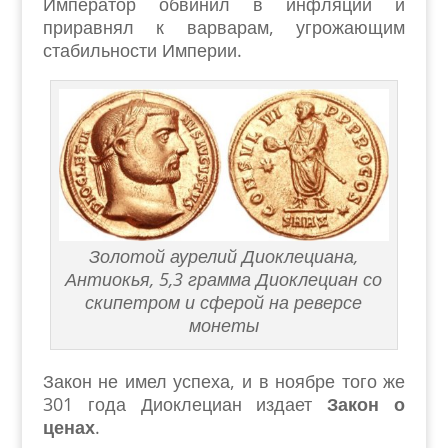
Император обвинил в инфляции и
приравнял к варварам, угрожающим
стабильности Империи.
Золотой аурелий Диоклециана,
Антиокья, 5,3 грамма Диоклециан со
скипетром и сферой на реверсе
монеты
Закон не имел успеха, и в ноябре того же
301 года Диоклециан издает
Закон о
ценах
.