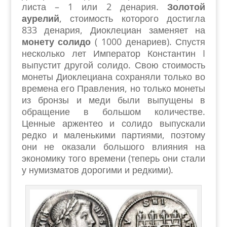
листа – 1 или 2 денария.
Золотой
аурелий
, стоимость которого достигла
833 денария, Диоклециан заменяет на
монету солидо
( 1000 денариев). Спустя
несколько лет Император Константин I
выпустит другой солидо. Свою стоимость
монеты Диоклециана сохраняли только во
времена его Правления, но только монеты
из бронзы и меди были выпущены в
обращение в большом количестве.
Ценные аржентео и солидо выпускали
редко и маленькими партиями, поэтому
они не оказали большого влияния на
экономику того времени (теперь они стали
у нумизматов дорогими и редкими).