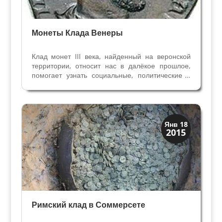
Монеты Клада Венеры
Клад монет III века, найденный на веронской
территории, относит нас в далёкое прошлое,
помогает узнать социальные, политические и
экономические аспекты жизни Римской
Империи. Самые старые монеты из клада
Венеры принадлежат к эпохе Гордиано III(238-
244), Трайано Дечио...
История
Янв 18
2015
Клады и медали
Римский клад в Соммерсете