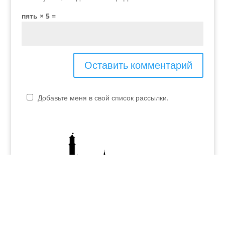
пять × 5 =
Добавьте меня в свой список рассылки.
P.IVA - 04048990230
elvira.verona@yahoo.it