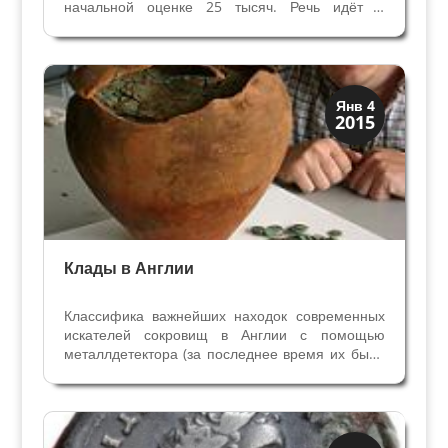
начальной оценке 25 тысяч. Речь идёт о
золотом аурелии Оттавиана, выпущенном в
Цизальпийской Галлии, он весит 7,85 г. На
лицевой стороне – изображение Оттавиана и
надпись C CAESAR...
История
Янв 4
2015
Клады и медали
Клады в Англии
Классифика важнейших находок современных
искателей сокровищ в Англии с помощью
металлдетектора (за последнее время их было
немало) . 10 ценных кладов в Англии 1.
Шрусберри, 2009 год Ник Дэвис впервые
пробовал поиск с металлдетекторам, и сразу
нашёл клад - амфору с 10...