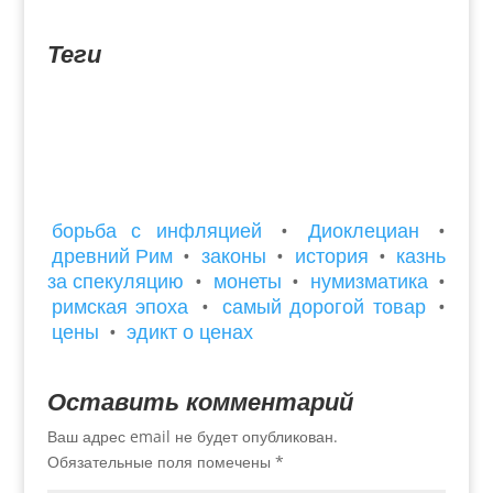
монетами. Из-за названия деревни клад
называют Кладом Венеры. Звучит...
Теги
борьба с инфляцией
•
Диоклециан
•
древний Рим
•
законы
•
история
•
казнь
за спекуляцию
•
монеты
•
нумизматика
•
римская эпоха
•
самый дорогой товар
•
цены
•
эдикт о ценах
Оставить комментарий
Ваш адрес email не будет опубликован.
Обязательные поля помечены
*