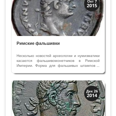
История
Окт 7
2015
Клады и медали
Римские фальшивки
Несколько новостей археологии и нумизматики
касаются фальшивомонетчиков в Римской
Империи. Форма для фальшивых штампов 1
века Штамп для отливки фальшивого денария
Домициана использовался в 80-81 годы н.э. для
подделки монет Домициана, выпущенных в 69-
81гг., когда он...
История
Дек 26
2014
Клады и медали