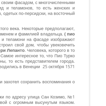
е своим фасадом, с многочисленными
ид и теламонов, то есть женских и
, одетых по-персидски, на восточный
того века. Некоторые предполагают,
 именем и фамилией владельца.
( пио
ды и теламони на фасаде изображают
строил свой дом, чтобы увековечить
ри Лепанто
. Человека, которого в то
Самое интересное то, что Пио Турко
ы, то есть представителем города.
оводились в Венеции 25 октября 1571
и захотел сохранить воспоминания о
рки по адресу улица Сан Козимо, №1
овой с огромным высунутым языком.