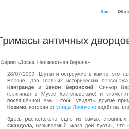
Блог
Обо 
Гримасы античных дворцо
 Серия «Досье. Неизвестная Верона»
28/07/2009 Шутки и остроумие в камне: это то
Вероне. Два главных исторических персона
Кангранде и Зенон Веронский
. Синьор Ве
(оригинал в Музее Кастельвеккио) и знамени
посвящённой ему. Чтобы увидеть другие пр
Козимо
, которая от
улицы Леончино
ведёт на пл
Здесь расположено одно из самых странных
Скандола,
называемый «каза дей пуоти», что 