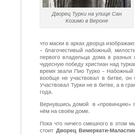
Дворец Турки на улице Сан
Козимо в Вероне
что маски в арках дворца изобража
– благочестивый набожный, милос
первого владельца дома в разных ж
чудесную победу христиан над турка
время звали Пио Турко – Набожный 
вообще не участвовал в битве, он
Участвовал Турки не в битве, а в г
года.
Вернувшись домой в «провинцию» по
нём на своём доме.
Пока что ничего смешного в этом м
стоит
Дворец Вимеркати-Маласпи