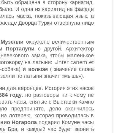
 быть обращена в сторону кариатид,
 было. И одна из кариатид на фасаде
вилась маска, показывающая язык, а
 фасаде Дворца Турки отвернула лицо
 Музелли
окружено величественным
м Порталупи
с другой. Архитектор
невекового замка, чтобы маленькое
говорку на латыни: «Inter canem et
-собака)
и волком
( значение слова
узелли по латыни значит «мышь»).
и для веронцев. История этих часов
584 году
, но разговоры ни к чему не
вать часы, снятые с Выставки Кампо
ло предпринято, дело окончилось
 на лотерею, которая проводилась в
нио Ногарола
подарил Комуне часы
дь Бра, и каждый час будет звонить