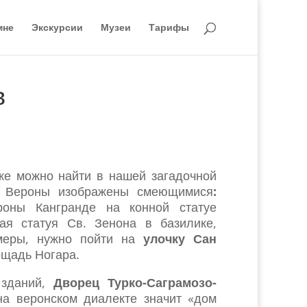
мне
Экскурсии
Музеи
Тарифы
в
же можно найти в нашей загадочной
жа Вероны изображены смеющимися
:
роны Кангранде на конной статуе
тая статуя Св. Зенона в базилике,
имеры, нужно пойти на
улочку Сан
ощадь Ногара.
 зданий,
Дворец Турко-Саграмозо-
на веронском диалекте значит «дом