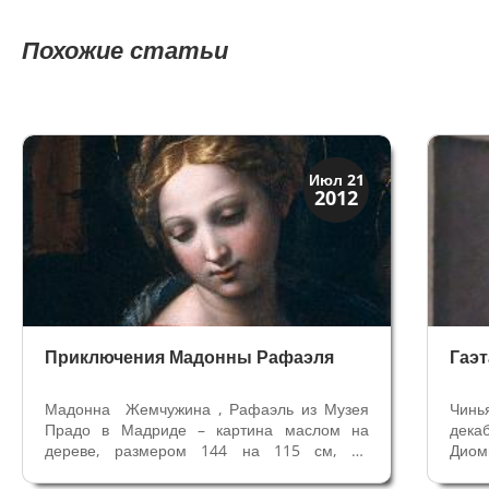
Похожие статьи
Искусство
Июл 21
2012
Тайны картин
Приключения Мадонны Рафаэля
Гаэ
Мадонна Жемчужина , Рафаэль из Музея
Чинь
Прадо в Мадриде – картина маслом на
дека
дереве, размером 144 на 115 см, на
Дио
которой представлено Святое семейство со
Бутт