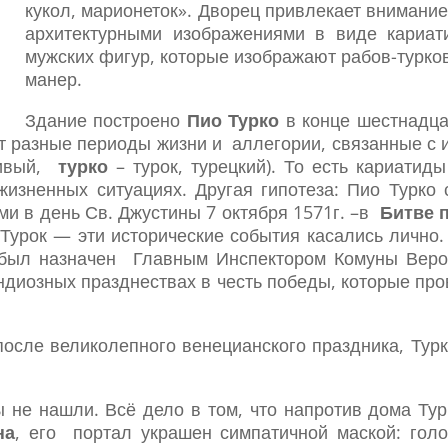
кукол, марионеток». Дворец привлекает внимани
архитектурными изображениями в виде кариат
мужских фигур, которые изображают рабов-турков
манер.
Здание построено
Пио Турко
в конце шестнадца
ют разные периоды жизни и аллегории, связанные с
тивый,
турко
– турок, турецкий). То есть кариати
изненных ситуациях. Другая гипотеза: Пио Турко 
ми в день Св. Джустины 7 октября 1571г. –в
Битве п
Турок — эти исторические события касались лично. 
 был назначен Главным Инспектором Комуны Верон
рандиозных празднествах в честь победы, которые пр
сле великолепного венецианского праздника, Турк
ы не нашли. Всё дело в том, что напротив дома Ту
на
, его портал украшен симпатичной маской: гол