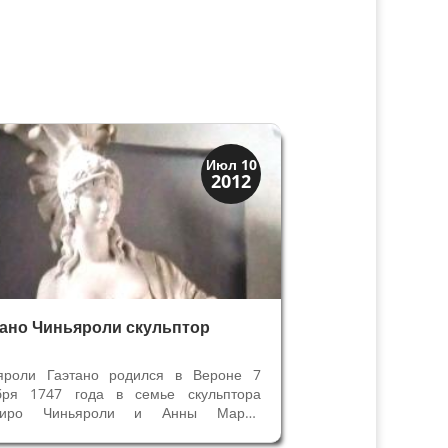
Верона
Июл 10
2012
Веронцы
тано Чиньяроли скульптор
яроли Гаэтано родился в Вероне 7
бря 1747 года в семье скульптора
миро Чиньяроли и Анны Марии
ороссо. Его учителем был дядя