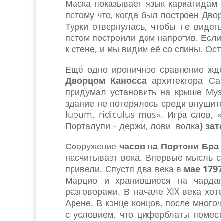
Маска показывает язык кариатидам 
потому что, когда был построен Дво
Турки отвернулась, чтобы не видет
потом построили дом напротив. Если
к стене, и мы видим её со спины. Ос
Ещё одно ироничное сравнение жд
Дворцом Каносса
архитектора Са
придумал установить на крыше Муз
здание не потерялось среди внушит
lupum, ridiculus mus». Игра слов, 
Порталупи – держи, лови волка
) за
Сооружение
часов на Портони Бра
насчитывает века. Впервые мысль 
привели. Спустя два века в
мае 179
Марцио и хранившиеся на чардак
разговорами. В начале XIX века хо
Арене. В конце концов, после мног
с условием, что циферблаты помест