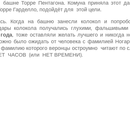
башне Торре Пентагона. Комуна приняла этот дар
Торре Гарделло, подойдёт для этой цели.
сь. Когда на башню занесли колокол и попробов
 Удары колокола получались глухими, фальшивыми
 года
, тоже оставляли желать лучшего и никогда 
ожно было ожидать от человека с фамилией Ногар
 фамилию которого веронцы остроумно читают по сл
 НЕТ ЧАСОВ (или НЕТ ВРЕМЕНИ).