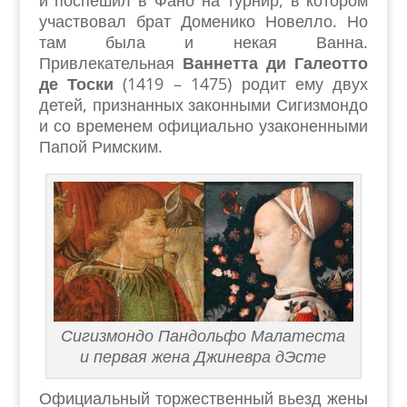
и поспешил в Фано на турнир, в котором
участвовал брат Доменико Новелло. Но
там была и некая Ванна.
Привлекательная
Ваннетта ди Галеотто
де Тоски
(1419 – 1475) родит ему двух
детей, признанных законными Сигизмондо
и со временем официально узаконенными
Папой Римским.
Сигизмондо Пандольфо Малатеста
и первая жена Джиневра дЭсте
Официальный торжественный вьезд жены