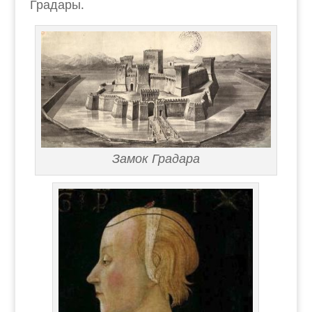
Градары.
Замок Градара