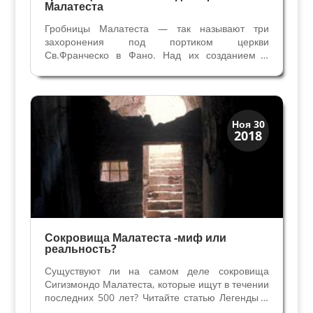
Малатеста
Гробницы Малатеста — так называют три
захоронения под портиком церкви
Св.Франческо в Фано. Над их созданием и
украшением в первой половине XV века
работали знаменитые мастера эпохи
Возрождения - Леон Баттиста Альберти и
Агостино ди Дуччио. Захоронение Паолы
Бьянки...
История
Ноя 30
2018
Клады и медали
Сокровища Малатеста -миф или
реальность?
Сущуствуют ли на самом деле сокровища
Сигизмондо Малатеста, которые ищут в течении
последних 500 лет? Читайте статью Легенды и
поиски сокровищ Последнее десятилетие жизни