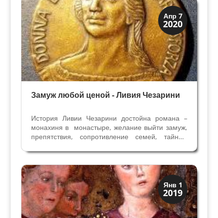
доверенные лица...
Династии
Апр 7
2020
Папская область
Замуж любой ценой - Ливия Чезарини
История Ливии Чезарини достойна романа –
монахиня в монастыре, желание выйти замуж,
препятствия, сопротивление семей, тайный
брак, побег, и счастливая жизнь с мужем.
История началась после убийства последнего
мужчины семьи Перетти - семьи Папы Римского
Сикста V. Его...
Династии
Янв 1
2019
Папская область