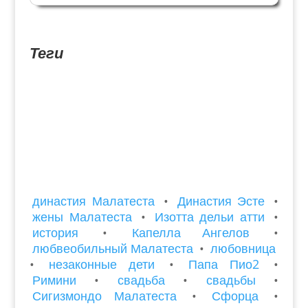
Сигизмондо Малатеста не было легким и
удачным — политическая изоляция, конфликт с
Папой,...
Теги
династия Малатеста
•
Династия Эсте
•
жены Малатеста
•
Изотта дельи атти
•
история
•
Капелла Ангелов
•
любвеобильный Малатеста
•
любовница
•
незаконные дети
•
Папа Пио2
•
Римини
•
свадьба
•
свадьбы
•
Сигизмондо Малатеста
•
Сфорца
•