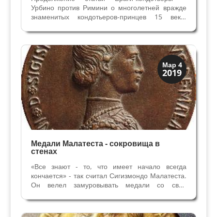
Урбино против Римини о многолетней вражде
знаменитых кондотьеров-принцев 15 века.
Малатеста против Монтефельтро - кто победил?
Победа Федерико Монтефельтро в 1462 году в
Битве при Чезано смогла остановить
экспансионистские цели...
История
Мар 4
2019
Клады и медали
Медали Малатеста - сокровища в
стенах
«Все знают - то, что имеет начало всегда
кончается» - так считал Сигизмондо Малатеста.
Он велел замуровывать медали со свои
изображением «во все места, где работают»,
сообщали свидетели. Матео де Пасти,
архитектор и автор медалей для Малатеста и