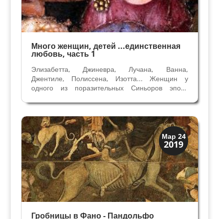
Много женщин, детей ...единственная
любовь, часть 1
Элизабетта, Джиневра, Лучана, Ванна,
Джентиле, Полиссена, Изотта... Женщин у
одного из поразительных Синьоров эпохи
Возрождения Сигизмондо Пандольфо
Малатеста было множество. Его жизнь полна
тайн, жен и любовниц, бастардов, обвинений
мнимых и настоящих во всех...
Мода и ремесла
Мар 24
2019
Традиции
Гробницы в Фано - Пандольфо