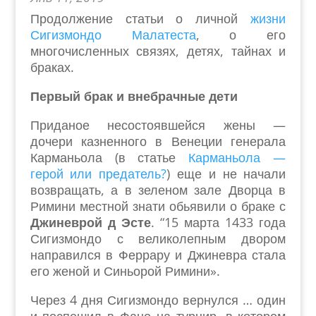
Продолжение статьи о личной
жизни
Сигизмондо Малатеста
, о его
многочисленных связях, детях, тайнах и
браках
.
Первый брак
и внебрачные дети
Приданое несостоявшейся жены —
дочери казненного в Венеции генерала
Карманьола (в статье
Карманьола —
герой или предатель?
) еще и не начали
возвращать, а в зеленом зале Дворца в
Римини местной знати обьявили о браке с
Джиневрой д Эсте
. “15 марта 1433 года
Сигизмондо с великолепным двором
направился в Феррару и Джиневра стала
его женой и Синьорой Римини».
Через 4 дня Сигизмондо вернулся … один