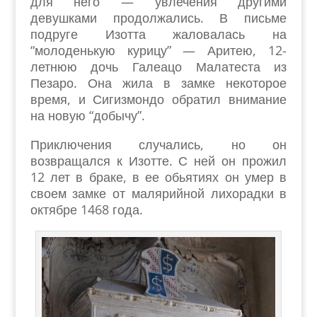
для него — увлечения другими
девушками продолжались. В письме
подруге Изотта жаловалась на
“молоденькую курицу” — Аритею, 12-
летнюю дочь Галеацо Малатеста из
Пезаро. Она жила в замке некоторое
время, и Сигизмондо обратил внимание
на новую “добычу”.
Приключения случались, но он
возвращался к Изотте. С ней он прожил
12 лет в браке, в ее обьятиях он умер в
своем замке от малярийной лихорадки в
октябре 1468 года.