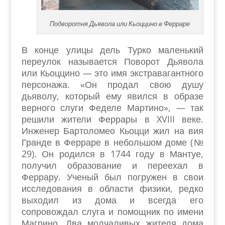
Подворотня Дьявола или Кьоццино в Ферраре
В конце улицы дель Турко маленький
переулок называется Поворот Дьявола
или Кьоццино — это имя экстравагантного
персонажа. «Он продал свою душу
дьяволу, который ему явился в образе
верного слуги Феделе Мартино», — так
решили жители Феррары в XVIII веке.
Инженер Бартоломео Кьоцци жил на вия
Гранде в Ферраре в небольшом доме (№
29). Он родился в 1744 году в Мантуе,
получил образование и переехал в
Феррару. Ученый был погружен в свои
исследования в области физики, редко
выходил из дома и всегда его
сопровождал слуга и помощник по имени
Магрино. Два молчаливых жителя дома