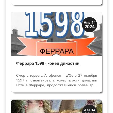
подруг началась в 1464 году, когда вдова
Синьора Болоньи Джиневра Сфорца выходит
замуж за кузена мужа – 20-летнего Джованни
Бентивольо. Может...
Династии
Апр 14
2024
Мантуя и Феррара
Феррара 1598 - конец династии
Смерть герцога Альфонсо II д'Эсте 27 октября
1597 г. ознаменовала конец власти династии
Эсте в Ферраре, продолжавшейся более трех
столетий. От трех браков у него не было сына, и
вступала в действие булла Папы Пия V,
согласно которой возобновление инвеституры
Герцога...
Искусство
Авг 14