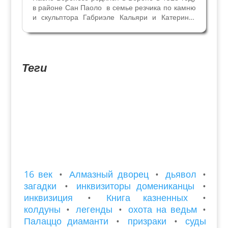
в районе Сан Паоло в семье резчика по камню
и скульптора Габриэле Кальяри и Катерины.
Паоло был младшим из пяти детей. В
церковных приходских книгах в 1529 году он
указан как Paulo di Gabriele в возрасте одного
года, а в...
Теги
16 век
•
Алмазный дворец
•
дьявол
•
загадки
•
инквизиторы домениканцы
•
инквизиция
•
Книга казненных
•
колдуны
•
легенды
•
охота на ведьм
•
Палаццо диаманти
•
призраки
•
суды