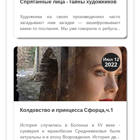
Спрятанные лица - тайны художников
Художники на своих произведениях часто
загадывают нам загадки — зашифровывают
какие-то послания. Мы уже говорили о ребусах,
связанных с именами авторов в статье Ребус на
картине — имя автора. Иногда художники
изображали свой портрет среди персонажей
картины, и...
Династии
Июл 12
2022
Папская область
Колдовство и принцесса Сфорца,ч.1
История случилась в Болонье в XV веке -
суеверия и мракобесие Средневековья были
актуальны и в эпоху Возрождения. История двух