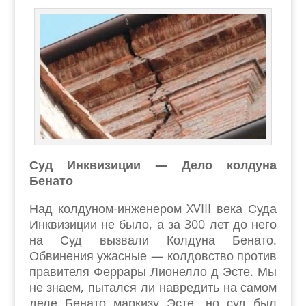
Суд Инквизиции — Дело колдуна
Бенато
Над колдуном-инженером XVIII века Суда
Инквизиции не было, а за 300 лет до него
на Суд вызвали Колдуна Бенато.
Обвинения ужасные — колдовство против
правителя Феррары Лионелло д Эсте. Мы
не знаем, пытался ли навредить на самом
деле Бенато маркизу Эсте, но суд был