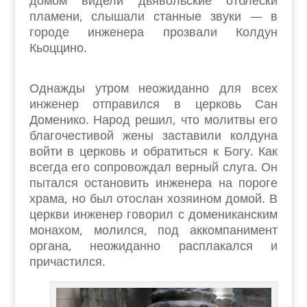
домом видели дьявольские отблески
пламени, слышали станные звуки — в
городе инженера прозвали Колдун
Кьоццино.
Однажды утром неожиданно для всех
инженер отправился в церковь Сан
Доменико. Народ решил, что молитвы его
благочестивой жены заставили колдуна
войти в церковь и обратиться к Богу. Как
всегда его сопровождал верный слуга. Он
пытался остановить инженера на пороге
храма, но был отослан хозяином домой. В
церкви инженер говорил с домениканским
монахом, молился, под аккомпанимент
органа, неожиданно расплакался и
причастился.