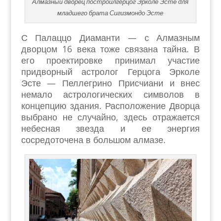
Алмазный дворец построилгерцог Эрколе Эсте для
младшего брата Сигизмондо Эсте
С Палаццо Диаманти — с Алмазным
дворцом 16 века тоже связана тайна. В
его проектировке принимал участие
придворный астролог Герцога Эрколе
Эсте — Пеллегрино Присчиани и внес
немало астрологических символов в
концепцию здания. Расположение Дворца
выбрано не случайно, здесь отражается
небесная звезда и ее энергия
сосредоточена в большом алмазе.