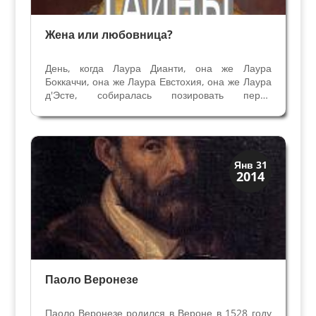
Жена или любовница?
День, когда Лаура Дианти, она же Лаура
Боккаччи, она же Лаура Евстохия, она же Лаура
д'Эсте, собиралась позировать перед
Тицианом, не был обычным днем в ее жизни.
Речь шла не только о том, чтобы иметь в своем
распоряжении произведение одного из самых
престижных...
Искусство
Янв 31
2014
Художники
Паоло Веронезе
Паоло Веронезе родился в Вероне в 1528 году