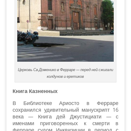
Церковь Св.Доменико в Ферраре — перед ней сжигали
колдунов и еретиков
Книга Казненных
В Библиотеке Ариосто в Ферраре
сохранилcя удивительный манускрипт 16
века — Книга дей Джустициати — с
именами приговоренных к смерти в
Ферраре судом Инквизиции в период с