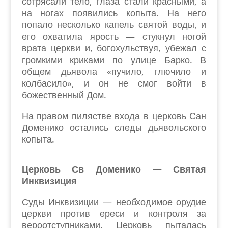
сотрясали тело, глаза стали красными, а
на ногах появились копыта. На него
попало несколько капель святой воды, и
его охватила ярость — стукнул ногой
врата церкви и, богохульствуя, убежал с
громкими криками по улице Барко. В
общем дьявола «пучило, глючило и
колбасило», и он не смог войти в
божественный Дом.
На правом пилястве входа в церковь Сан
Доменико остались следы дьявольского
копыта.
Церковь Св Доменико — Святая
Инквизиция
Суды Инквизиции — необходимое орудие
церкви против ереси и контроля за
вероотступниками. Церковь пыталась