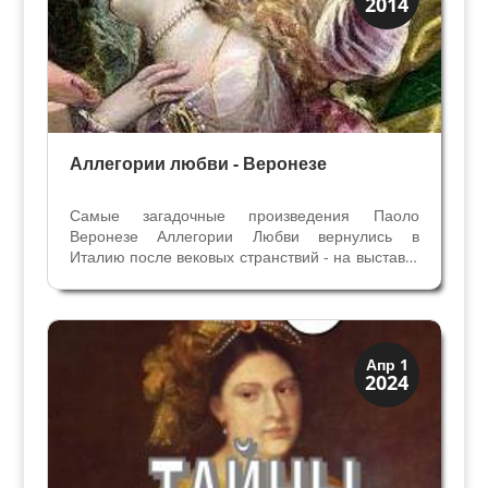
2014
Тайны картин
Аллегории любви - Веронезе
Самые загадочные произведения Паоло
Веронезе Аллегории Любви вернулись в
Италию после вековых странствий - на выставку
в Верону из Национальной Галереи Лондона.
Четыре полотна, о которых мы знаем очень
мало, и с которыми связано много загадок,
начиная с имени...
Иконография
Апр 1
2024
Портреты