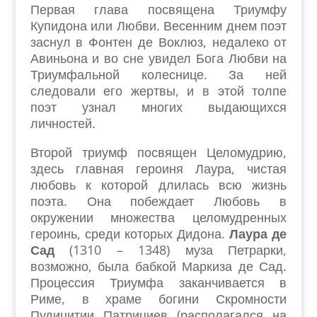
Первая глава посвящена Триумфу
Купидона или Любви. Весенним днем поэт
заснул в Фонтен де Воклюз, недалеко от
Авиньона и во сне увидел Бога Любви на
Триумфальной колеснице. За ней
следовали его жертвы, и в этой толпе
поэт узнал многих выдающихся
личностей.
Второй триумф посвящен Целомудрию,
здесь главная героиня Лаура, чистая
любовь к которой длилась всю жизнь
поэта. Она побеждает Любовь в
окружении множества целомудренных
героинь, среди которых Дидона.
Лаура де
Сад
(1310 – 1348) муза Петрарки,
возможно, была бабкой Маркиза де Сад.
Процессия Триумфа заканчивается в
Риме, в храме богини Скромности
Пудицитии Патрициев (располагался на