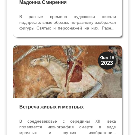
Мадонна Смирения
В разные времена художники писали
надпрестольные образы, по-разному изображая
фигуры Святых и персонажей на них. Разная
иконография изображений была не капризом
живописца, а диктовалась временем,
условиями и политикой церкви. Чтобы
разбираться в иконографии, в том,...
Иконография
Янв 18
2023
Смерть и Триумфы
Встреча живых и мертвых
В средневековье с середины XIII века
появляется иконография смерти в виде
мрачных и жутких изображений,