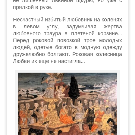
не лишенный львиной щкуры, но уже с
прялкой в руке.
Несчастный избитый любовник на коленях
в левом углу, задумчивая жертва
любовного траура в плетеной корзине…
Перед роковой повозкой трое молодых
людей, одетые богато в модную одежду
дружелюбно болтают. Роковая колесница
Любви их еще не настигла…