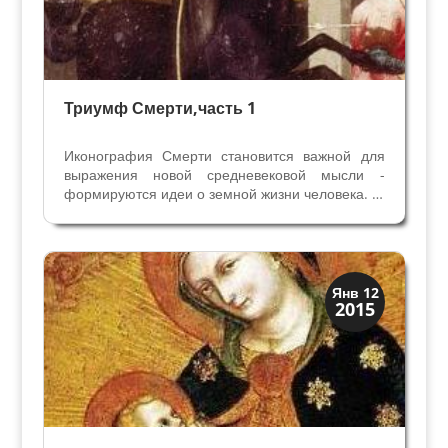
Триумф Смерти,часть 1
Иконография Смерти становится важной для
выражения новой средневековой мысли -
формируются идеи о земной жизни человека. В
XV веке приходят к понятиям о том, что жизнь
дана Богом, но как ее прожить зависит от
человека - от его способностей и добродетелей.
Наградой...
Иконография
Янв 12
2015
Христос и Мадонна