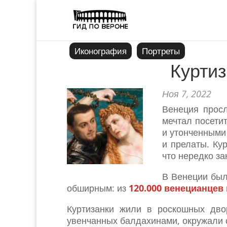
Иконография
Портреты
Куртиз
Ноя 7, 2022
Венеция прос
мечтал посети
и утонченными
и прелаты. Ку
что нередко з
В Венеции был
обширным: из
120.000 венецианцев 
Куртизанки жили в роскошных дво
увенчанных балдахинами, окружали с