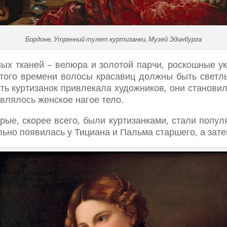
Бордоне, Утренний тулет куртизанки, Музей Эдинбурга
ных тканей – велюра и золотой парчи, роскошные у
 того времени волосы красавиц должны быть светл
ь куртизанок привлекала художников, они становил
являлось женское нагое тело.
ые, скорее всего, были куртизанками, стали попул
льно появилась у Тициана и Пальма старшего, а зат