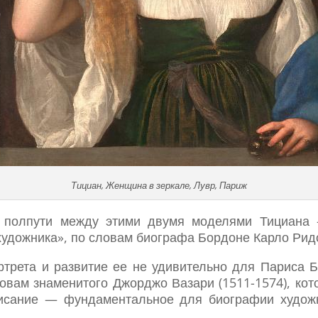
Тициан, Женщина в зеркале, Лувр, Париж
 полпути между этими двумя моделями Тициана 
художника», по словам биографа Бордоне Карло Ри
трета и развитие ее не удивительно для Париса 
ловам знаменитого Джорджо Вазари (1511-1574), кот
писание — фундаментальное для биографии художн