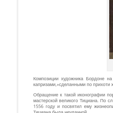
Композиции художника Бордоне на
капризами,»сделанными по прихоти 
Обращение к такой иконографии пор
мастерской великого Тициана. По с
1556 году и посвятил ему жизнео
Тициана была неудачной.