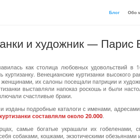
Блог
Обо 
анки и художник — Парис 
лавилась как столица любовных удовольствий в 1
ть куртизанку. Венецианские куртизанки высокого 
 женщинами, их салоны посещали патриции и художн
ртизанки выставляли напоказ роскошь и были наст
аключали счастливые браки.
и изданы подробные каталоги с именами, адресами
куртизанки составлялм около 20.000
.
рцах, самые богатые украшали их гобеленами, сп
ебя собаками, кошками, экзотическими обезьянами 