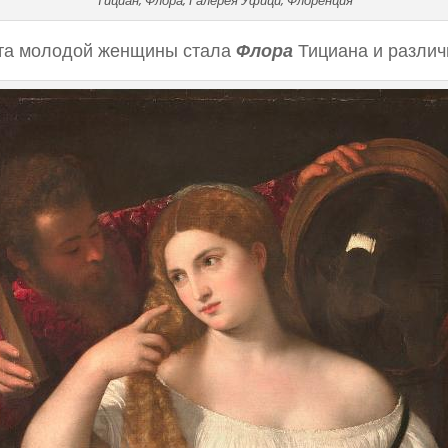
Тициан, Флора, Галерея Уфици, Флоренция
ета молодой женщины стала
Флора
Тициана и разли