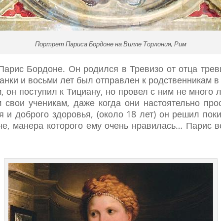
Портрет Париса Бордоне на Вилле Торлония, Рим
арис Бордоне. Он родился в Тревизо от отца трев
анки и восьми лет был отправлен к родственникам в
он поступил к Тициану, но провел с ним не много ле
свои ученикам, даже когда они настоятельно прос
я и доброго здоровья, (около 18 лет) он решил пок
не, манера которого ему очень нравилась… Парис в