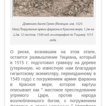
Доменико далле Греке (Венеция, изв. 1525-
58гг),Погружение армии фараона в Красное море, 1,2м на
2,2м, 12 листов, 1549 год, ксилография по Тициану 1515
года
О риске, возникшем на этом этапе,
остается размышление Тициана, который
в 1515 г. подготовил гравюру на дереве
(утерянную, но известную нам благодаря
гигантскому экземпляру, переизданному в
1549 году) с погружением армии фараона
в Красное море, которое картуш
описывает как “ жестокое преследование
упрямого Царя, против народа
возлюбленныого богом, с погружением