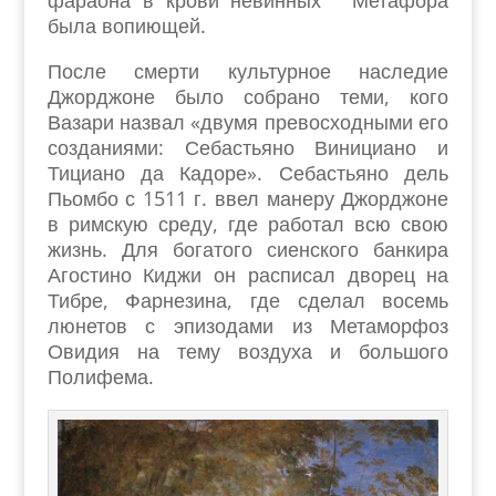
фараона в крови невинных ” Метафора
была вопиющей.
После смерти культурное наследие
Джорджоне было собрано теми, кого
Вазари назвал «двумя превосходными его
созданиями: Себастьяно Винициано и
Тициано да Кадоре». Себастьяно дель
Пьомбо с 1511 г. ввел манеру Джорджоне
в римскую среду, где работал всю свою
жизнь. Для богатого сиенского банкира
Агостино Киджи он расписал дворец на
Тибре, Фарнезина, где сделал восемь
люнетов с эпизодами из Метаморфоз
Овидия на тему воздуха и большого
Полифема.