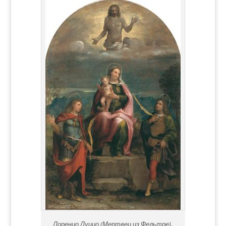
Лоренцо Луццо (Мертвец из Фельтре),