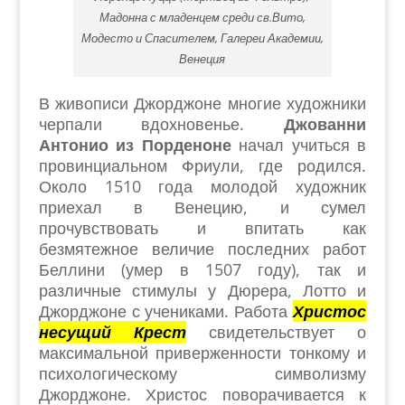
Мадонна с младенцем среди св.Вито,
Модесто и Спасителем, Галереи Академии,
Венеция
В живописи Джорджоне многие художники
черпали вдохновенье.
Джованни
Антонио из Порденоне
начал учиться в
провинциальном Фриули, где родился.
Около 1510 года молодой художник
приехал в Венецию, и сумел
прочувствовать и впитать как
безмятежное величие последних работ
Беллини (умер в 1507 году), так и
различные стимулы у Дюрера, Лотто и
Джорджоне с учениками. Работа
Христос
несущий Крест
свидетельствует о
максимальной приверженности тонкому и
психологическому символизму
Джорджоне. Христос поворачивается к