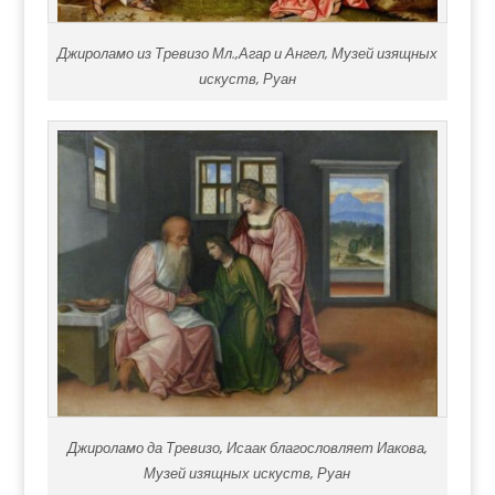
Джироламо из Тревизо Мл.,Агар и Ангел, Музей изящных
искуств, Руан
Джироламо да Тревизо, Исаак благословляет Иакова,
Музей изящных искуств, Руан