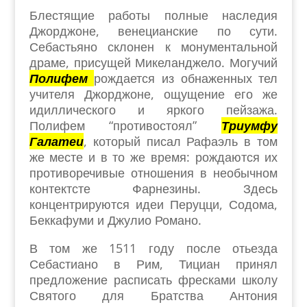
Блестящие работы полные наследия
Джорджоне, венецианские по сути.
Себастьяно склонен к монументальной
драме, присущей Микеланджело. Могучий
Полифем
рождается из обнаженных тел
учителя Джорджоне, ощущение его же
идиллического и яркого пейзажа.
Полифем “противостоял”
Триумфу
Галатеи
, который писал Рафаэль в том
же месте и в то же время: рождаются их
противоречивые отношения в необычном
контектсте Фарнезины. Здесь
концентрируются идеи Перуцци, Содома,
Беккафуми и Джулио Романо.
В том же 1511 году после отьезда
Себастиано в Рим, Тициан принял
предложение расписать фресками школу
Святого для Братства Антония