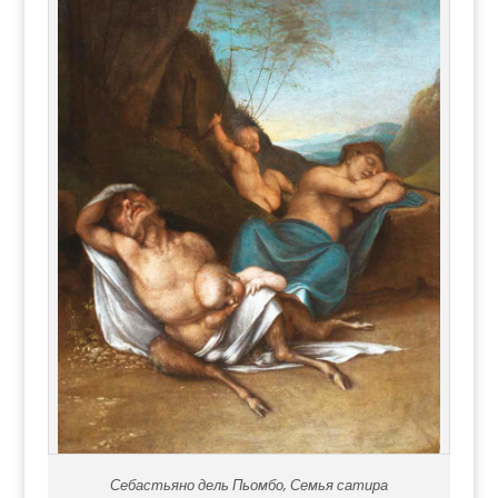
Себастьяно дель Пьомбо, Семья сатира