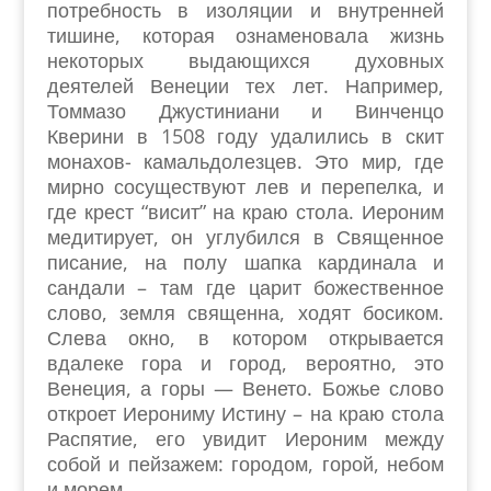
потребность в изоляции и внутренней
тишине, которая ознаменовала жизнь
некоторых выдающихся духовных
деятелей Венеции тех лет. Например,
Томмазо Джустиниани и Винченцо
Кверини в 1508 году удалились в скит
монахов- камальдолезцев. Это мир, где
мирно сосуществуют лев и перепелка, и
где крест “висит” на краю стола. Иероним
медитирует, он углубился в Священное
писание, на полу шапка кардинала и
сандали – там где царит божественное
слово, земля священна, ходят босиком.
Слева окно, в котором открывается
вдалеке гора и город, вероятно, это
Венеция, а горы — Венето. Божье слово
откроет Иерониму Истину – на краю стола
Распятие, его увидит Иероним между
собой и пейзажем: городом, горой, небом
и морем.