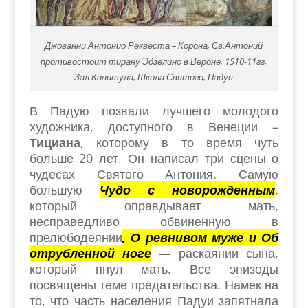
Джованни Антонио Реквеста – Корона, Св.Антоний
противостоит тирану Эдзелино в Вероне, 1510-11гг,
Зал Капитула, Школа Святого, Падуя
В Падую позвали лучшего молодого
художника, доступного в Венеции –
Тициана
, которому в то время чуть
больше 20 лет. Он написал три сцены о
чудесах Святого Антония. Самую
большую
Чудо с новорожденным
,
который оправдывает мать,
несправедливо обвиненную в
прелюбодеянии
, О ревнивом муже и Об
отрубленной ноге
— раскаянии сына,
который пнул мать. Все эпизоды
посвящены теме предательства. Намек на
то, что часть населения Падуи запятнала