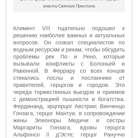
власти Святого Престола
Климент VIII тщательно подошел к
решению наиболее важных и актуальных
вопросов. Он созвал специалистов по
водным ресурсам и рекам, чтобы обсудить
проблемы рек По и Рено, которые
вызывали конфликты с Болоньей и
Равенной. В Феррару со всех концов
стекались послы и посланники от
правителей, герцогов и городов. Это
череда торжественых вьездов и приемов
с демонстрацией пышности и богатства.
Фердинанд, эрцгерцог Австрии; Винченцо
Гонзага, герцог Мантуи, в сопровождении
жены Элеоноры Медичи и сестры
Маргариты Гонзага, вдовы герцога
Альфонсо II д’Эсте; герцог Рануччо