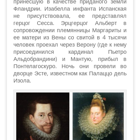
принесшую в качестве приданого земли
Фландрии. Изабелла инфанта Испанская
не присутствовала, ее представлял
герцог Сесса. Эрцгерцог Альберт в
сопровождении племянницы Маргариты и
ее матери из Вены со свитой в 4 тысячи
человек проехал через Верону (где к нему
присоединился кардинал Пьетро
Альдобрандини) и Мантую, прибыл в
Понтелагоскуро. Ночь они провели во
дворце Эсте, известном как Палаццо дель
Изола.