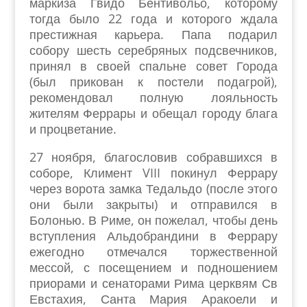
маркиза Гвидо Бентивольо, которому
тогда было 22 года и которого ждала
престижная карьера. Папа подарил
собору шесть серебряных подсвечников,
принял в своей спальне совет Города
(был прикован к постели подагрой),
рекомендовал полную лояльность
жителям Феррары и обещал городу блага
и процветание.
27 ноября, благословив собравшихся в
соборе, Климент VIII покинул Феррару
через ворота замка Тедальдо (после этого
они были закрыты) и отправился в
Болонью. В Риме, он пожелал, чтобы день
вступления Альдобрандини в Феррару
ежегодно отмечался торжественной
мессой, с посещением и подношением
приорами и сенаторами Рима церквям Св
Евстахия, Санта Мария Аракоели и