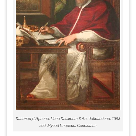
Кавалер Д Арпино, Папа Климент 8 Альдобрандини, 1598
год, Музей Епархии, Сенегалья