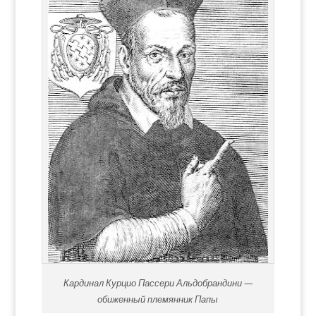
Кардинал Курцио Пассери Альдобрандини —
обиженный племянник Папы