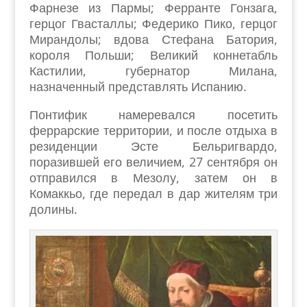
Фарнезе из Пармы; Ферранте Гонзага,
герцог Гвасталлы; Федерико Пико, герцог
Мирандолы; вдова Стефана Батория,
короля Польши; Великий коннетабль
Кастилии, губернатор Милана,
назначенный представлять Испанию.
Понтифик намеревался посетить
феррарские территории, и после отдыха в
резиденции Эсте Бельригвардо,
поразившей его величием, 27 сентября он
отправился в Мезолу, затем он в
Комаккьо, где передал в дар жителям три
долины.