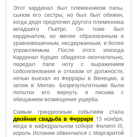
Этот кардинал был племянником папы,
сыном его сестры, но был был обижен,
когда дядя предпочел другого племянника
младшего Пьетро. Он тоже был
кардиналом, но менее образованным и
уравновешенным, несдержанным, и более
управляемым. После этого эпизода
Кардинал Курцио обиделся окончательно,
передал папе ноту с выражением
соболезнования и отказом от должности,
ночью выехал из Феррары в Венецию, а
затем в Милан. Безрезультатными были
попытки его вернуть и письма с
обещанием возмещения ущерба.
Самым грандиозным событием стала
двойная свадьба в Ферраре
15 ноября,
когда в кафедральном соборе Филипп III,
король Испании обвенчался с Маргаритой