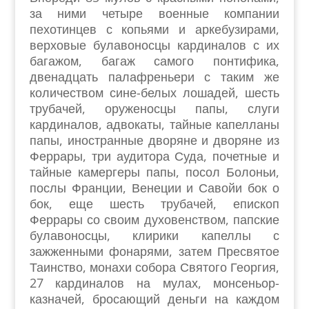
за ними четыре военные компании
пехотинцев с копьями и аркебузирами,
верховые булавоносцы кардиналов с их
багажом, багаж самого понтифика,
двенадцать палафреньери с таким же
количеством сине-белых лошадей, шесть
трубачей, оруженосцы папы, слуги
кардиналов, адвокаты, тайные капелланы
папы, иностранные дворяне и дворяне из
Феррары, три аудитора Суда, почетные и
тайные камергеры папы, посол Болоньи,
послы Франции, Венеции и Савойи бок о
бок, еще шесть трубачей, епископ
Феррары со своим духовенством, папские
булавоносцы, клирики капеллы с
зажженными фонарями, затем Пресвятое
Таинство, монахи собора Святого Георгия,
27 кардиналов на мулах, монсеньор-
казначей, бросающий деньги на каждом