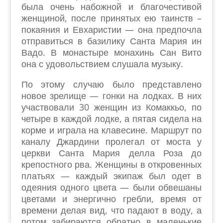
была очень набожной и благочестивой
женщиной, после принятых ею таинств –
покаяния и Евхаристии — она предпочла
отправиться в базилику Санта Мария ин
Вадо. В монастыре монахинь Сан Вито
она с удовольствием слушала музыку.
По этому случаю было представлено
новое зрелище — гонки на лодках. В них
участвовали 30 женщин из Комаккьо, по
четыре в каждой лодке, а пятая сидела на
корме и играла на клавесине. Маршрут по
каналу Джардини пролегал от моста у
церкви Санта Мария делла Роза до
крепостного рва. Женщины в откровенных
платьях — каждый экипаж был одет в
одеяния одного цвета — были обвешаны
цветами и энергично гребли, время от
времени делая вид, что падают в воду, а
потом забираются обратно в маленькие