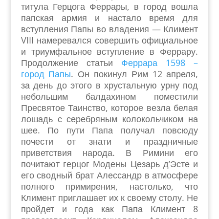
титула Герцога Феррары, в город вошла
папская армия и настало время для
вступления Папы во владения — Климент
VIII намеревался совершить официальное
и триумфальное вступление в Феррару.
Продолжение статьи
Феррара 1598 –
город Папы
. Он покинул Рим 12 апреля,
за день до этого в хрустальную урну под
небольшим балдахином поместили
Пресвятое Таинство, которое везла белая
лошадь с серебряным колокольчиком на
шее. По пути Папа получал повсюду
почести от знати и праздничные
приветствия народа. В Римини его
почитают герцог Модены Цезарь д’Эсте и
его сводный брат Алессандр в атмосфере
полного примирения, настолько, что
Климент приглашает их к своему столу. Не
пройдет и года как Папа Климент 8