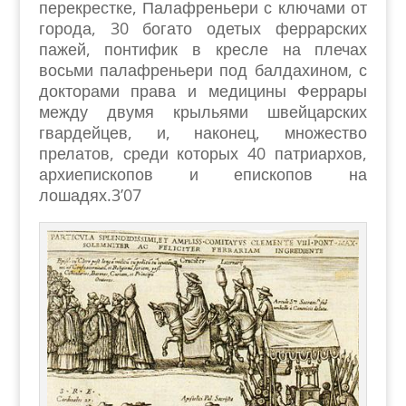
перекрестке, Палафреньери с ключами от
города, 30 богато одетых феррарских
пажей, понтифик в кресле на плечах
восьми палафреньери под балдахином, с
докторами права и медицины Феррары
между двумя крыльями швейцарских
гвардейцев, и, наконец, множество
прелатов, среди которых 40 патриархов,
архиепископов и епископов на
лошадях.3’07