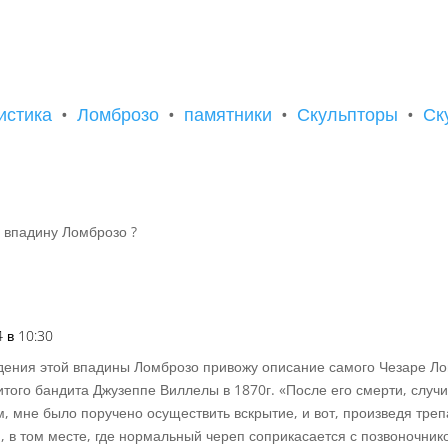
у
последнее и окончательное)....
истика
•
Ломброзо
•
памятники
•
Скульпторы
•
Ск
ю впадину Ломброзо ?
 в 10:30
дения этой впадины Ломброзо привожу описание самого Чезаре Лом
итого бандита Джузеппе Виллелы в 1870г. «После его смерти, слу
, мне было поручено осуществить вскрытие, и вот, произведя тре
, в том месте, где нормальный череп соприкасается с позвоночник