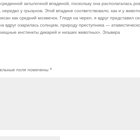
 срединной затылочной впадиной, поскольку она располагалась ров
 нередко у грызунов. Этой впадине соответствовало, как и у живот
писан как средний мозжечок. Глядя на череп, я вдруг представил се
а вдруг озарилась солнцем, природу преступника — атавистическо
 хищные инстинкты дикарей и низших животных». Эльвира
ельные поля помечены
*