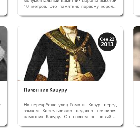
у
монументальный памятник Вероны высотой
и
10 метров. Это памятник первому королю
а
Италии Витторио Эммануилу II. В отличии от
х
статуи его пьемер-министра Кавура
в
памятник Королю всегда был на этом же
месте и установлен в числе первых в городе
после...
Скрытая Верона
Сен 22
2013
Улицы и площади
Памятник Кавуру
с
На перекрёстке улиц Рома и Кавур перед
м
замком Кастельвеккио недавно появился
е
памятник Кавуру. Он совсем не новый в
у
Вероне, он путешествует по городу в
,
течении последнего столетия, и это третье
:
его место с 1908 года (надеемся, что