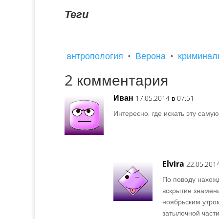
мост и улица Гарибальди, памятник Кавур
и улица Кавур, улица Маццини...
Теги
антропология
•
Верона
•
криминал
2 комментария
Иван
17.05.2014 в 07:51
Интересно, где искать эту саму
Elvira
22.05.2014
По поводу нахож
вскрытие знамен
ноябрьским утром
затылочной части