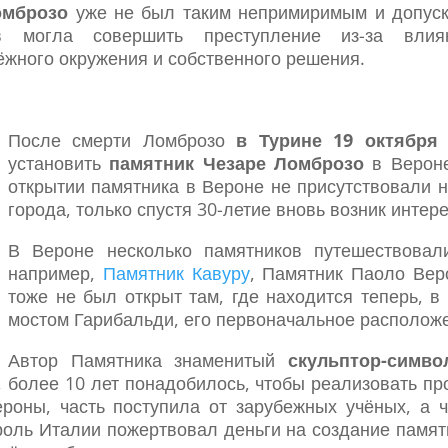
омброзо
уже не был таким непримиримым и допуск
ов могла совершить преступление из-за влия
ёжного окружения и собственного решения.
После смерти Ломброзо
в Турине 19 октября 
установить
памятник Чезаре Ломброзо
в Верон
открытии памятника в Вероне не присутствовали н
города, только спустя 30-летие вновь возник интер
В Вероне несколько памятников путешествова
например,
Памятник Кавуру
, Памятник Паоло Вер
тоже не был открыт там, где находится теперь, в
мостом Гарибальди, его первоначальное располож
Автор Памятника знаменитый
скульптор-симво
, более 10 лет понадобилось, чтобы реализовать пр
роны, часть поступила от зарубежных учёных, а ч
роль Италии пожертвовал деньги на создание памят