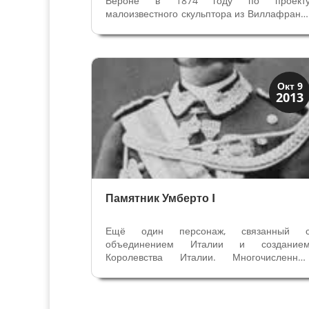
Вероне в 1874 году по проект
малоизвестного скульптора из Виллафранк
(провинция Вероны) Джан Баттист
Тройани. Он учился в Академии Изящны
Искусств им. Чиньяроли в Вероне, потом 
Академии Венеции. Памятник архитектору...
Скрытая Верона
Окт 9
2013
Улицы и площади
Памятник Умберто I
Ещё один персонаж, связанный 
объединением Италии и создание
Королевства Италии. Многочисленны
названия в Вероне посвящены этом
периоду истории и личностям
участвовавшим в воссоединении Италии