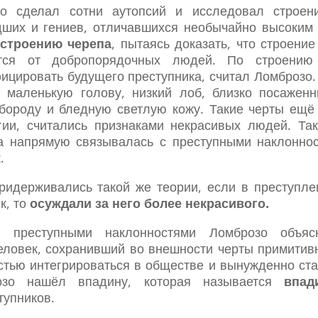
о сделал сотни аутопсий и исследовал строение
ших и гениев, отличавшихся необычайно высоким
 строению черепа
, пытаясь доказать, что строени
ется от добропорядочных людей. По строени
ицировать будущего преступника, считал Ломброзо.
 маленькую голову, низкий лоб, близко посаженн
бороду и бледную светлую кожу. Такие черты ещё 
ии, считались признаками некрасивых людей. Та
а напрямую связывалась с преступными наклоннос
.
ридерживались такой же теории, если в преступле
к, то
осуждали за него более некрасивого.
преступными наклонностями Ломброзо объяс
еловек, сохранивший во внешности черты примитив
стью интегрироваться в обществе и вынужденно ста
озо нашёл впадину, которая называется
впад
тупников.