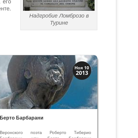
 его
нте.
Надгробие Ломброзо в
Турине
Верона
Ноя 10
2013
Веронцы
Берто Барбарани
Веронского поэта Роберто Тиберио