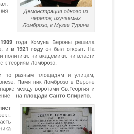
ал,
ния
Демонстрация одного из
черепов, изучаемых
Ломброзо, в Музее Турина
1909
года Комуна Вероны решила
е, и
в 1921 году
он был открыт. На
и политики, ни академики, ни власти
ес к теориям Ломброзо.
ли по разным площадям и улицам,
онезе. Памятник Ломброзо в Вероне
 парке между воротами Св.Георгия и
ение –
на площади Санто Спирито
.
лист
оект.
асть
ника