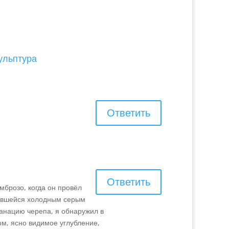
только экономики, но и как следствие
культуры,...
ульптура
Ответить
Ответить
брозо, когда он провёл
чившейся холодным серым
панацию черепа, я обнаружил в
ом, ясно видимое углубление,