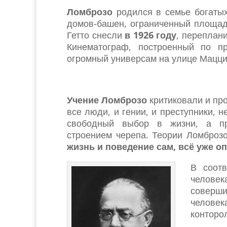
Ломброзо
родился в семье богатых
домов-башен, ограниченный площад
Гетто снесли
в 1926 году
, переплан
Кинематограф, построенный по пр
огромный универсам на улице Мацци
Учение Ломброзо
критиковали и про
все люди, и гении, и преступники, 
свободный выбор в жизни, а пр
строением черепа. Теории Ломброз
жизнь и поведение сам, всё уже о
В соотв
человек
соверши
человек
конторо