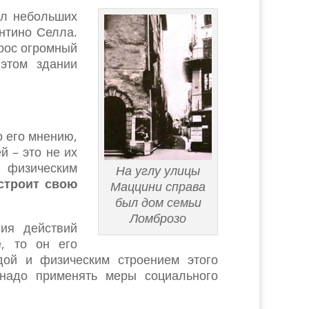
ал небольших
нтино Селла.
ырос огромный
этом здании
о его мнению,
й – это не их
 физическим
На углу улицы
 строит свою
Маццини справа
был дом семьи
Ломброзо
вия действий
е, то он его
ой и физическим строением этого
 надо применять меры социального