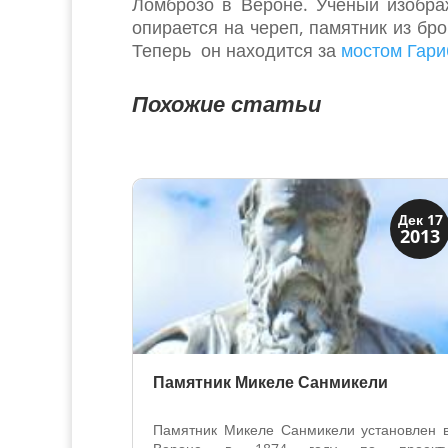
Ломброзо в Вероне. Учёный изобра
опирается на череп, памятник из б
Теперь он находится за
мостом Гар
Похожие статьи
Верона
Дек 17
2013
Веронцы
Памятник Микеле Санмикели
Памятник Микеле Санмикели установлен 