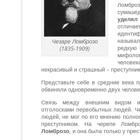
Ломброз
сумашед
уделял
отлича
идентиф
называл
Чезаре Ломброзо
редкую 
(1835-1909)
мифолог
человек
некрасивый и страшный – преступник
Представьте себе в средние века п
обвиняли одновременно двух челове
Связь между внешним видом и 
отголосками первобытных людей. Ч
людей, не мог по его мнению полно
преступником. На черепе Ломбр
Ломброзо
, и она была только у прес