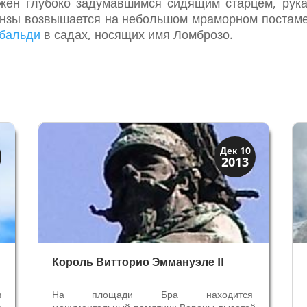
жён глубоко задумавшимся сидящим старцем, рука
ронзы возвышается на небольшом мраморном постаме
ибальди
в садах, носящих имя Ломброзо.
Скрытая Верона
Дек 10
2013
Улицы и площади
Король Витторио Эммануэле II
в
На площади Бра находится