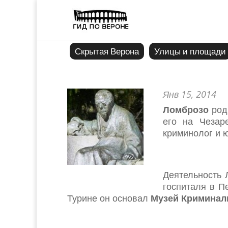
Скрытая Верона
Улицы и площади
Янв 15, 2014
Ломброзо
роди
его на Чезар
криминолог и ю
Деятельность 
госпиталя в П
Турине он основал
Музей Криминал