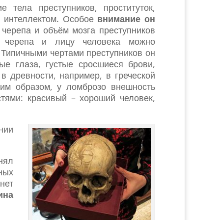
 тела преступников, проституток,
 интеллектом. Особое
внимание он
е черепа и объём мозга преступников
ю черепа и лицу человека можно
 Типичными чертами преступников он
ые глаза, густые сросшиеся брови,
в древности, например, в греческой
ким образом, у ломброзо внешность
тями: красивый – хороший человек,
нии
нял
ных
нет
ина