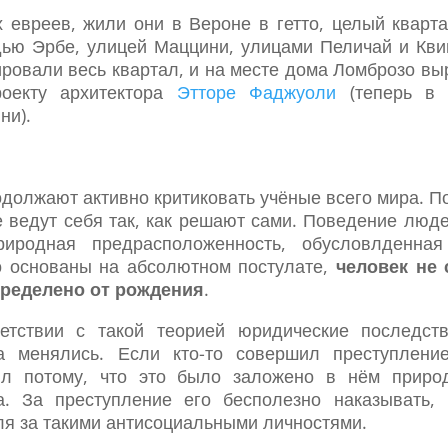
 евреев, жили они в Вероне в гетто, целый кварт
ью Эрбе, улицей Маццини, улицами Пеличай и Кви
ировали весь квартал, и на месте дома Ломброзо в
оекту архитектора
Этторе Фаджуоли
(теперь в 
ни).
должают активно критиковать учёные всего мира. П
не ведут себя так, как решают сами. Поведение люде
иродная предрасположенность, обусловлденная
о основаны на абсолютном постулате,
человек не
пределено от рождения
.
етствии с такой теорией юридические последст
а менялись. Если кто-то совершил преступлени
л потому, что это было заложено в нём природ
а. За преступление его бесполезно наказывать,
ля за такими антисоциальными личностями.