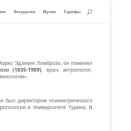
мне
Экскурсии
Музеи
Тарифы
Марко Эдзекия Ломброзо, он поменял
зо (1835-1909)
, врач, антрополог,
минологии».
он был директором психиатрического
опологии в Университете Турина. В