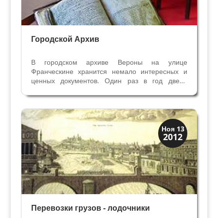
Городской Архив
В городском архиве Вероны на улице
Франческине хранится немало интересных и
ценных документов. Один раз в год двери
архива открываются для жителей, и на
всеобщее обозрение выставляются уникальные
старинные документы. В прошлом году в
вестибюле архива были выставлены...
Мода и ремесла
Ноя 13
2012
Традиции
Перевозки грузов - лодочники