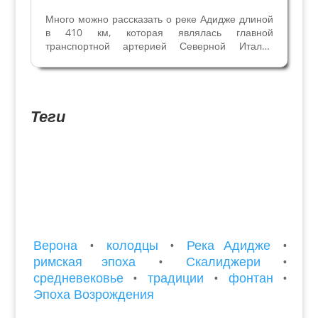
Много можно рассказать о реке Адидже длиной
в 410 км, которая являлась главной
транспортной артерией Северной Италии
долгие столетия. Сейчас мы поговорим о её
значении для Вероны. К югу от Больцано, в
местечке Бронцоло начиналась раньше
судоходная Адидже. До Вероны...
Теги
Верона
•
колодцы
•
Река Адидже
•
римская эпоха
•
Скалиджери
•
средневековье
•
традиции
•
фонтан
•
Эпоха Возрождения