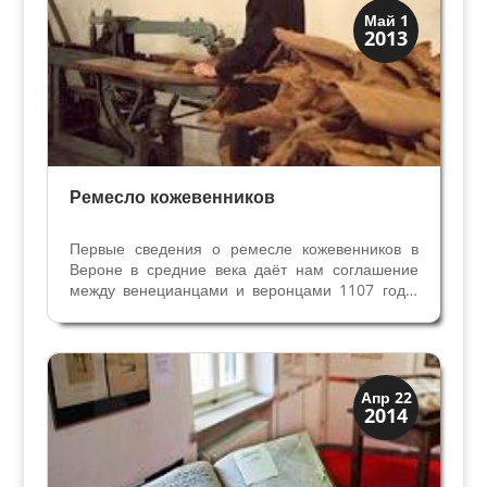
Мода и ремесла
Май 1
2013
Традиции
Ремесло кожевенников
Первые сведения о ремесле кожевенников в
Вероне в средние века даёт нам соглашение
между венецианцами и веронцами 1107 года,
касающееся импорта кож из Вероны.
(Пергамент для книг из кожи в Вероне делали и
в шестом веке, книги остались в Библиотеке
Каноников, а вот...
Верона
Апр 22
2014
Средневековая