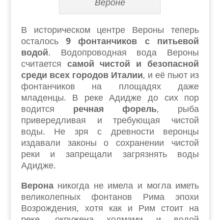
Вероне
В историческом центре Вероны теперь
осталось
9 фонтанчиков с питьевой
водой
. Водопроводная вода Вероны
считается
самой чистой и безопасной
среди всех городов Италии
, и её пьют из
фонтанчиков на площадях даже
младенцы. В реке Адидже до сих пор
водится
речная форель
, рыба
привередливая и требующая чистой
воды. Не зря с древности веронцы
издавали законы о сохранении чистой
реки и запрещали загрязнять воды
Адидже.
Верона
никогда не имела и могла иметь
великолепных фонтанов Рима эпохи
Возрождения, хотя как и Рим стоит на
реке, окружена холмами и водой