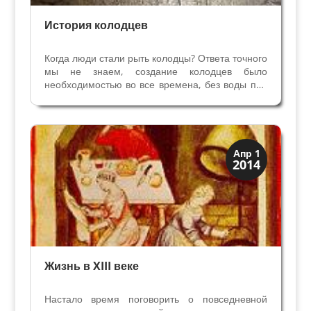
История колодцев
Когда люди стали рыть колодцы? Ответа точного
мы не знаем, создание колодцев было
необходимостью во все времена, без воды под
рукой жизнь невозможна. Письменные
упоминания о колодцах есть в Библии, в Ветхом
и Новом Завете.Термин «колодец» - поццо
pozzo — произошёл от...
Верона
Апр 1
2014
Средневековая
Жизнь в XIII веке
Настало время поговорить о повседневной