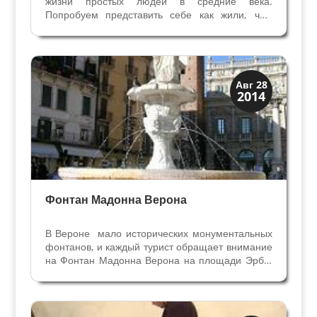
жизни простых людей в средние века.
Попробуем представить себе как жили, чем
занимались, как развлекались люди в Вероне
XII-XIII века, отвлечёмся от политики и
экономики. В данном случае речь идёт не об
императорах, правителях и...
Мосты Колодцы Фонтаны
Авг 28
2014
Посмотрите в Вероне
Фонтан Мадонна Верона
В Вероне мало исторических монументальных
фонтанов, и каждый турист обращает внимание
на Фонтан Мадонна Верона на площади Эрбе.
Название фонтан получил сразу после
создания в эпоху Скалиджеров, потому что был
посвящён Вероне. Выдающийся фонтан
Мадонна Верона поражает...