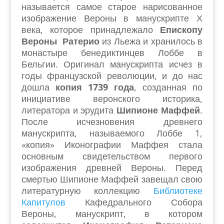
называется самое старое нарисованное
изображение Вероны в манускрипте Х
века, которое принадлежало
Епископу
Вероны Ратерио
из Льежа и хранилось в
монастыре бенедиктинцев Лоббе в
Бельгии. Оригинал манускрипта исчез в
годы французской революции, и до нас
дошла
копия 1739 года
, созданная по
инициативе веронского историка,
литератора и эрудита
Шипионе Маффей
.
После исчезновения древнего
манускрипта, называемого Лоббе 1,
«копия» Иконографии Маффея стала
основным свидетельством первого
изображения древней Вероны. Перед
смертью Шипионе Маффей завещал свою
литературную коллекцию
Библиотеке
Капитулов
Кафедрального Собора
Вероны, манускрипт, в котором