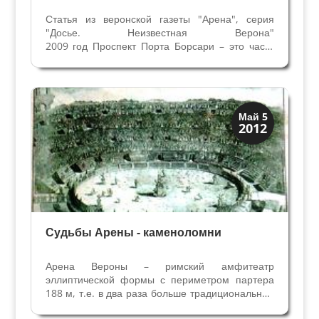
Статья из веронской газеты "Арена", серия
"Досье. Неизвестная Верона"
2009 год Проспект Порта Борсари – это часть
«декумано массимо», самой важной улицы
всех городов Римской Империи ,продолжение
дороги Постумии, но немногие знают античные
«секреты» этой улицы. Кто...
Верона
Май 5
2012
Римская Верона
Судьбы Арены - каменоломни
Арена Вероны – римский амфитеатр
эллиптической формы с периметром партера
188 м, т.е. в два раза больше традициональных
греческих театров. Благодаря этой особенности