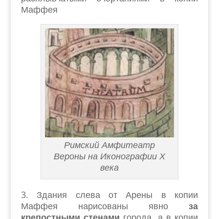
Маффея
Римский Амфитеатр
Вероны на Иконографии Х
века
3. Здания слева от Арены в копии
Маффея нарисованы явно
за
крепостными стенами
города, а в копии