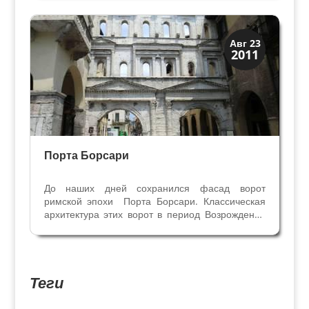
достигнут необыкновенный аккустический
эффект внутри, и, одновременно, минимальное
распространение...
Посмотрите в Вероне
Авг 23
2011
Порта Борсари
До наших дней сохранился фасад ворот
римской эпохи Порта Борсари. Классическая
архитектура этих ворот в период Возрождения
вдохновляла многих архитекторов и живописцев
– Микеле Санмикели, Палладио, ДжованМария
Фальконетто, Антонио Бадиле. На фасадах
дворцов, в...
Теги