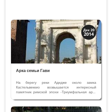
Верона
Дек 20
2014
Посмотрите в Вероне
Арка семьи Гави
На берегу реки Адидже около замка
Кастельвеккио возвышается интересный
памятник римской эпохи -Триумфальная арка
веронской семьи Гави. Построенная в I веке н.э.
на древней дороге Постумия арка находилась
около Часовой башни замка Кастельвеккио.
Сейчас о её старом...