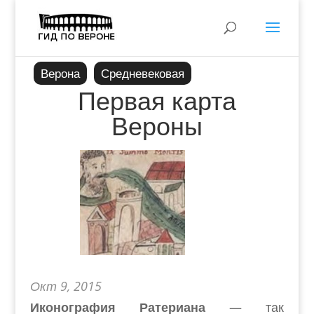
Верона
Средневековая
Первая карта
Вероны
Окт 9, 2015
Иконография Ратериана
—
т
ак