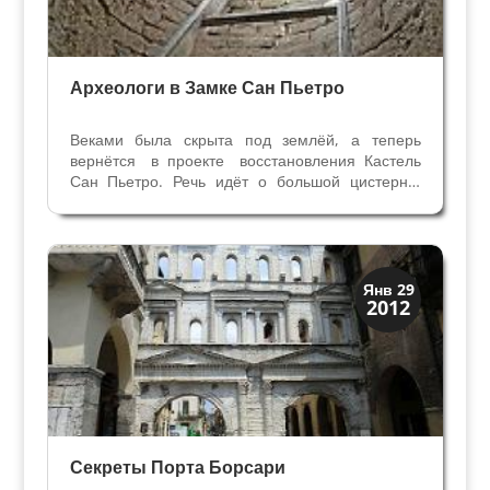
Археологи в Замке Сан Пьетро
Веками была скрыта под землёй, а теперь
вернётся в проекте восстановления Кастель
Сан Пьетро. Речь идёт о большой цистерне,
названной висконтеа, расположенной на холме
под замком Сан Пьетро. Глубиной 20 метров и
такой же ширины, инженерное гидравлическое
сооружение...
Верона
Янв 29
2012
Римская Верона
Секреты Порта Борсари