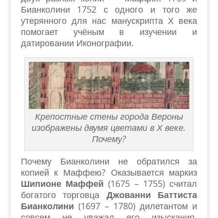
Бианколини 1752 с одного и того же
утерянного для нас манускрипта Х века
помогает учёным в изучении и
датировании Иконографии.
Крепостные стены города Вероны
изображены двумя цветами в Х веке.
Почему?
Почему Бианколини не обратился за
копией к Маффею? Оказывается маркиз
Шипионе Маффей
(1675 – 1755) считал
богатого торговца
Джованни Баттиста
Бианколини
(1697 – 1780) дилетантом и
совсем не уважал его изыскания,