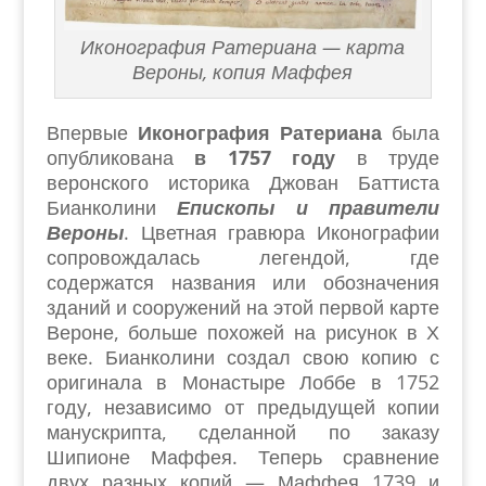
Иконография Ратериана — карта
Вероны, копия Маффея
Впервые
Иконография Ратериана
была
опубликована
в 1757 году
в труде
веронского историка Джован Баттиста
Бианколини
Епископы и правители
Вероны
. Цветная гравюра Иконографии
сопровождалась легендой, где
содержатся названия или обозначения
зданий и сооружений на этой первой карте
Вероне, больше похожей на рисунок в Х
веке. Бианколини создал свою копию с
оригинала в Монастыре Лоббе в 1752
году, независимо от предыдущей копии
манускрипта, сделанной по заказу
Шипионе Маффея. Теперь сравнение
двух разных копий — Маффея 1739 и