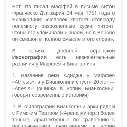
Вот что писал Маффей в письме Антон
Франческо Дзаккария 24 мая 1751 года о
Бианколини: «человек хватает отовсюду
понемногу разрозненные куски, хитрит,
чтобы его упоминали и знали, но в Вероне
он смешон в полном смысле этого слова».
В копиях древней веронской
Иконографии
есть незначительные
различия у Маффея и Бианколини —
1. Название реки Адидже у Маффея
«Athesis», а у Бианколини спустя 20 лет —
«Atiesis» (ошибка в копии Бианколини,
говорят современные историки)
2. В ксилографии Бианколини арки рядом
с Римским Театром («Арена минор») более
точные, архитектурные по сравнению с
расплывчатыми очертаниями в копии