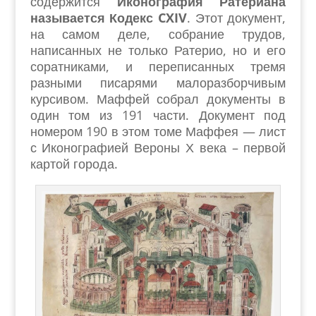
содержится
Иконография Ратериана
называется Кодекс CXIV
. Этот документ,
на самом деле, собрание трудов,
написанных
не только
Ратерио,
но и его
соратниками,
и переписанных тремя
разными писарями малоразборчивым
курсивом.
Маффей собрал документы в
один
том из 191 части. Документ под
номером 190 в этом томе Маффея — лист
с Ик
о
нографией Вероны Х века –
первой
картой города
.