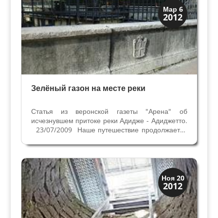
Скрытая Верона
Мар 6
2012
Улицы и площади
Зелёный газон на месте реки
Статья из веронской газеты "Арена" об
исчезнувшем притоке реки Адидже - Адиджетто.
23/07/2009 Наше путешествие продолжается
не по скрытым местам Вероны, а по
исчезнувшим со временем. В середине улицы
Даниеле Манин, между улицами Рома и
Маркони, сохранился...
Археология
Ноя 20
2012
История