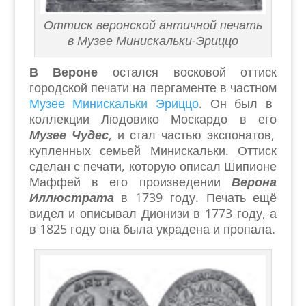
Оттиск веронской античной печать
в Музее Минискальки-Эриццо
В Вероне
остался восковой оттиск
городской печати на пергаменте в частном
Музее Минискальки Эриццо
. Он был в
коллекции Людовико Москардо в его
Музее Чудес
, и стал частью экспонатов,
купленных семьей Минискальки. Оттиск
сделан с печати, которую описал Шипионе
Маффей в его произведении
Верона
Иллюстрата
в 1739 году. Печать ещё
видел и описывал Дионизи в 1773 году, а
в 1825 году она была украдена и пропала.