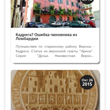
Улицы и площади
Кадрега? Ошибка чиновника из
Ломбардии
Путешествие по старинному району Вероны -
Кадрега. Статья из веронской газеты "Арена".
Серия "Досье. Неизвестная Верона"
05/08/2009 Между Кафедральным Собором и
церквью Св. Эуфемии расположен древнейший
район Карега. В центре города среди узких
улочек открываются...
Верона
Окт 26
2015
Средневековая