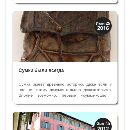
под замком Сан Пьетро. Глубиной 20 метров и
такой же ширины, инженерное гидравлическое
сооружение...
Мода и ремесла
Июн 25
2016
Традиции
Сумки были всегда
Сумка имеет древнюю историю, даже если у
нас нет этому документальных доказательств.
Вполне возможно, первые «сумки-кошели»
родились вместе с деньгами и необходимостью
их хранить и переносить. В античной Греции
для хранения монет использовали кожаные
мешочки, поэтому...
Скрытая Верона
Янв 30
2012