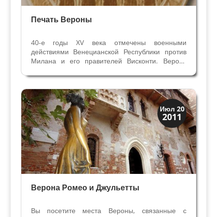
Печать Вероны
40-е годы XV века отмечены военными
действиями Венецианской Республики против
Милана и его правителей Висконти. Верону
неожиданно захватили войска Висконти в
ноябре 1439 года, разразилась война в городе.
К конфликту присоединилась Мантуя. В
неразберихе в 1439 году в...
Верона
Июл 20
2011
Экскурсии
Верона Ромео и Джульетты
Вы посетите места Вероны, связанные с