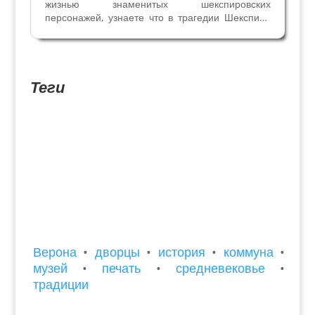
жизнью знаменитых шекспировских
персонажей, узнаете что в трагедии Шекспира
правда, а что исторический вымысел, кто и
когда впервые рассказал нам о молодых
веронцах, почему враждовали их семьи, когда
точно произошла эта история....
Теги
Верона
•
дворцы
•
история
•
коммуна
•
музей
•
печать
•
средневековье
•
традиции