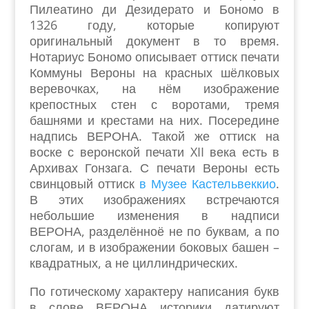
Пилеатино ди Дезидерато и Бономо в
1326 году, которые копируют
оригинальный документ в то время.
Нотариус Бономо описывает оттиск печати
Коммуны Вероны на красных шёлковых
веревочках, на нём изображение
крепостных стен с воротами, тремя
башнями и крестами на них. Посередине
надпись ВЕРОНА. Такой же оттиск на
воске с веронской печати XII века есть в
Архивах Гонзага. С печати Вероны есть
свинцовый оттиск
в Музее Кастельвеккио
.
В этих изображениях встречаются
небольшие изменения в надписи
ВЕРОНА, разделённоё не по буквам, а по
слогам, и в изображении боковых башен –
квадратных, а не циллиндрических.
По готическому характеру написания букв
в слове ВЕРОНА историки датируют