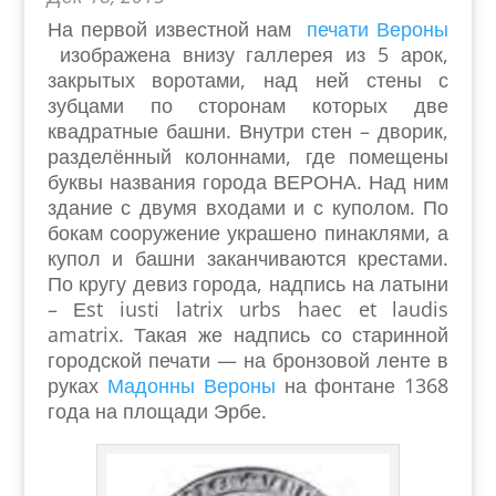
На первой известной нам
печати Вероны
изображена внизу галлерея из 5 арок,
закрытых воротами, над ней стены с
зубцами по сторонам которых две
квадратные башни. Внутри стен – дворик,
разделённый колоннами, где помещены
буквы названия города ВЕРОНА. Над ним
здание с двумя входами и с куполом. По
бокам сооружение украшено пинаклями, а
купол и башни заканчиваются крестами.
По кругу девиз города, надпись на латыни
– Еst iusti latrix urbs haec et laudis
amatrix. Такая же надпись со старинной
городской печати — на бронзовой ленте в
руках
Мадонны Вероны
на фонтане 1368
года на площади Эрбе.