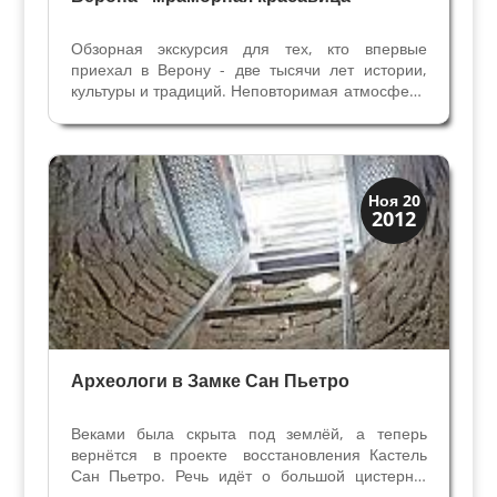
Обзорная экскурсия для тех, кто впервые
приехал в Верону - две тысячи лет истории,
культуры и традиций. Неповторимая атмосфера
средневековых улочек, площадей, дворцов,
соборов и многочисленных памятников римской
эпохи пронизывает всех в городе влюбленных.
Вас ждут...
Археология
Ноя 20
2012
История
Археологи в Замке Сан Пьетро
Веками была скрыта под землёй, а теперь
вернётся в проекте восстановления Кастель
Сан Пьетро. Речь идёт о большой цистерне,
названной висконтеа, расположенной на холме