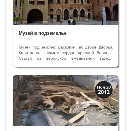
Музей в подземелье
Музей под землёй, раскопки во дворе Дворца
Капитанов, в самом сердце древней Вероны.
Статья из веронской ежедневной газеты
"Арена" 17/08/2010 С 90-х годов прошлого
века Верона может похвастаться музеем, в
котором объединились античная и
современная экспозиция: мы...
Археология
Ноя 20
2012
История