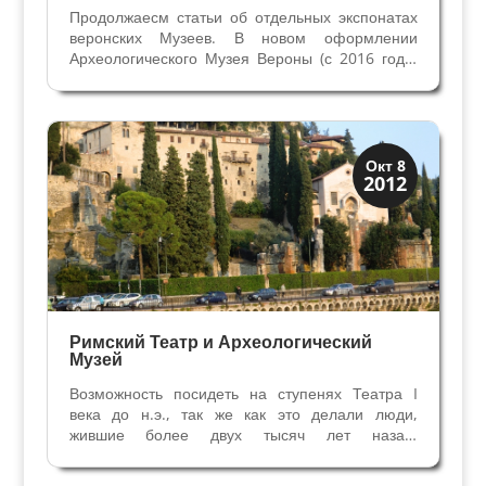
Продолжаесм статьи об отдельных экспонатах
веронских Музеев. В новом оформлении
Археологического Музея Вероны (с 2016 года)
появились экспонаты, для которых раньше
места в Музее не находилось. Теперь
посетители видят свинцовый саркофаг, две
золотые монеты и бутылку,...
Верона
Окт 8
2012
Экскурсии
Римский Театр и Археологический
Музей
Возможность посидеть на ступенях Театра I
века до н.э., так же как это делали люди,
жившие более двух тысяч лет назад,
предоставляется нечасто. В Вероне мы
познакомимся с самым крупным Римским