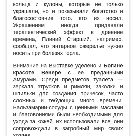
кольца и кулоны, которые не только
украшали, но и показывали богатство и
благосостояние того, кто их носил.
Украшениям иногда придавали
терапевтический эффект в древние
времена, Плиний Старший, например,
сообщал, что янтарное ожерелье нужно
носить при болезях горла.
Внимание на Выставке уделено и
Богине
красоте Венере
с ее преданными
Амурами.
Среди предметов туалета —
з
еркала этрусков и римлян,
заколки и
шпильки для создания причесок, часто
сложных и тебующих много времени.
Бальзамарии-сосуды с ценными маслами
и благовониями были необходимыми для
ухода за кожей, и
х использовали все,
они
сопровождали в загробный мир своих
хозяев.