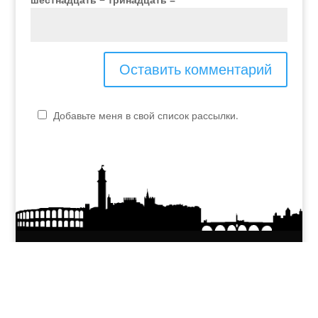
Добавьте меня в свой список рассылки.
P.IVA - 04048990230
elvira.verona@yahoo.it