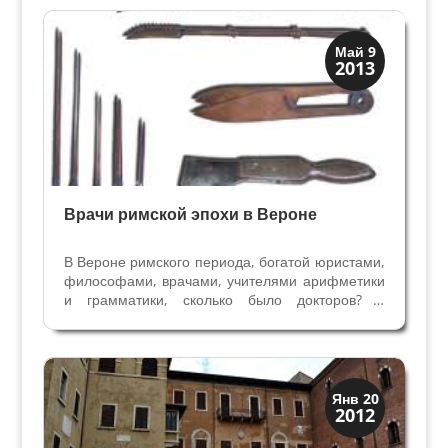
Театром северной Италии. Склон живописного
холма Св.Петра в Вероне был...
Верона
Май 9
2013
Мода и ремесла
Врачи римской эпохи в Вероне
В Вероне римского периода, богатой юристами,
философами, врачами, учителями арифметики
и грамматики, сколько было докторов? К
сожалению, таких данных не существует. Те
врачи, имена которых мы знаем, известны нам
из архивных документов и надгробных
эпиграфов. Первые...
Археология
Янв 20
2012
История