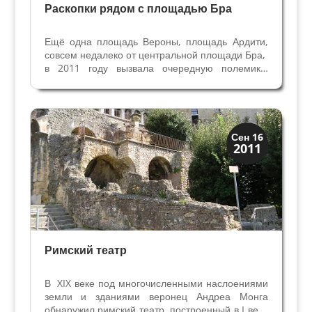
Раскопки рядом с площадью Бра
Ещё одна площадь Вероны, площадь Ардити,
совсем недалеко от центральной площади Бра,
в 2011 году вызвала очередную полемику.
Вовлечены в неё, как всегда, население
квартала, строители, археологи и городские
власти. Из-за находок археологов на площади
Ардити во время...
Верона
Сен 16
2011
Римская Верона
Римский театр
В XIX веке под многочисленными наслоениями
земли и зданиями веронец Андреа Монга
обнаружил римский театр, построенный в I веке