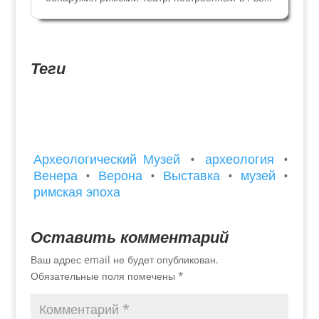
до н.э. на живописных склонах холма на левом
берегу реки Адидже. Археологические раскопки
длились около ста лет, и теперь в древнем
римском...
Теги
Археологический Музей
•
археология
•
Венера
•
Верона
•
Выставка
•
музей
•
римская эпоха
Оставить комментарий
Ваш адрес email не будет опубликован.
Обязательные поля помечены
*