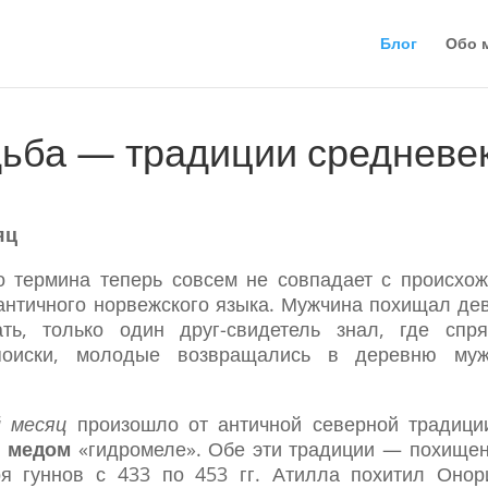
Блог
Обо 
ьба — традиции средневе
яц
о термина теперь совсем не совпадает с происхо
античного норвежского языка. Мужчина похищал де
ть, только один друг-свидетель знал, где спря
поиски, молодые возвращались в деревню му
 месяц
произошло от античной северной традиц
с медом
«гидромеле». Обе эти традиции — похищен
 гуннов с 433 по 453 гг. Атилла похитил Оно