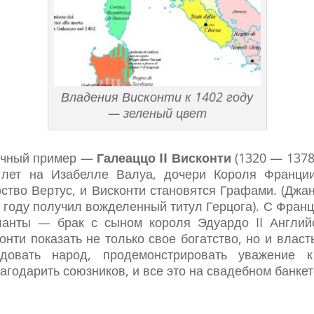
Владения Висконти к 1402 году
— зеленый цвет
ичный пример —
Галеаццо II Висконти
(1320 — 1378
 лет на Изабелле Валуа, дочери Короля Франци
ство Вертус, и Висконти становятся Графами. (Джа
 году получил вожделенный титул Герцога). С Франц
анты — брак с сыном короля Эдуардо II Английс
онти показать не только свое богатство, но и влас
адовать народ, продемонстрировать уважение к
агодарить союзников, и все это на свадебном банкет