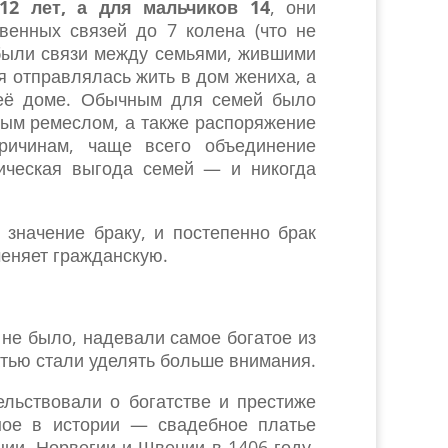
2 лет, а для мальчиков 14
, они
енных связей до 7 колена (что не
 были связи между семьями, жившими
я отправлялась жить в дом жениха, а
 её доме. Обычным для семей было
ным ремеслом, а также распоряжение
ричинам, чаще всего объединение
тическая выгода семей — и никогда
 значение браку, и постепенно брак
еняет гражданскую.
 не было, надевали самое богатое из
атью стали уделять больше внимания.
льствовали о богатстве и престиже
ное в истории — свадебное платье
ии, Норвегии и Швеции в 1406 году.