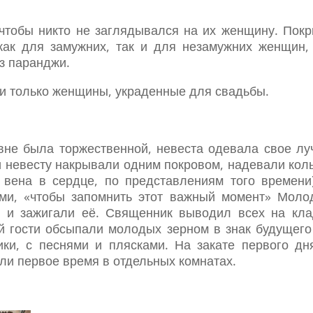
чтобы никто не заглядывался на их женщину. Покр
 как для замужних, так и для незамужних женщин
з паранджи.
и только женщины, украденные для свадьбы.
не была торжественной, невеста одевала свое лу
 невесту накрывали одним покровом, надевали кол
 вена в сердце, по представлениям того времени
ами, «чтобы запомнить этот важный момент» Моло
 и зажигали её. Священник выводил всех на кл
й гости обсыпали молодых зерном в знак будущего
ики, с песнями и плясками. На закате первого д
али первое время в отдельных комнатах.