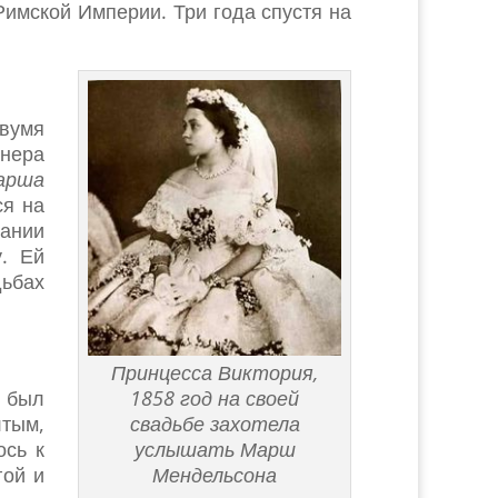
Римской Империи. Три года спустя на
двумя
гнера
арша
ся на
мании
. Ей
дьбах
Принцесса Виктория,
т был
1858 год на своей
лтым,
свадьбе захотела
ось к
услышать Марш
гой и
Мендельсона