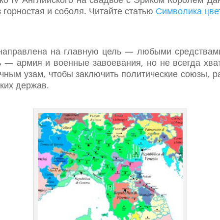
з горностая и соболя. Читайте статью
Символика цве
направлена на главную цель — любыми средствами
 — армия и военные завоевания, но не всегда хв
чным узам, чтобы заключить политические союзы, ра
ских держав.