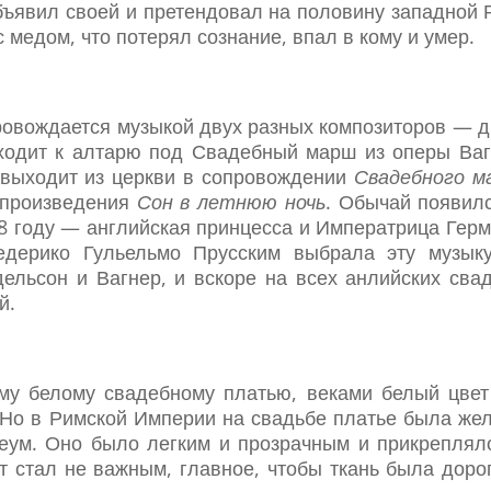
 объявил своей и претендовал на половину западной 
 медом, что потерял сознание, впал в кому и умер.
ровождается музыкой двух разных композиторов — 
ходит к алтарю под Свадебный марш из оперы Ва
выходит из церкви в сопровождении
Свадебного м
 произведения
Сон в летнюю ночь
. Обычай появил
58 году — английская принцесса и Императрица Гер
дерико Гульельмо Прусским выбрала эту музыку
льсон и Вагнер, и вскоре на всех анлийских сва
й.
му белому свадебному платью, веками белый цве
 Но в Римской Империи на свадьбе платье была же
ум. Оно было легким и прозрачным и прикреплял
т стал не важным, главное, чтобы ткань была доро