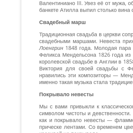
Валентиниано III. Увез её от мужа,
банкете Атилла выпил столько вина с
Свадебный марш
Традиционная свадьба в церкви соп
свадебными маршами. Невеста при
Лоенгрин
1848 года. Молодая пара 
Феликса Мендельсона 1826 года из
королевской свадьбе в Англии в 18
Виктория для своей свадьбы с Фе
нравились эти композиторы — Менде
именно такая музыка стала традицие
Покрывало невесты
Мы с вами привыкли к классическо
символом чистоты и девственности.
как и покрывало невесты — фламме
прическе лентами. Со временем цве