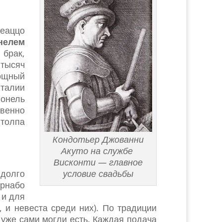
леаццо
нелем
 брак,
тысяч
мощный
Италии
ионель
твенно
 толпа
Кондотьер Джованни
Акуто на службе
Висконти — главное
 долго
условие свадьбы
ернабо
 и для
 и невеста среди них). По традиции
уже сами могли есть. Каждая подача