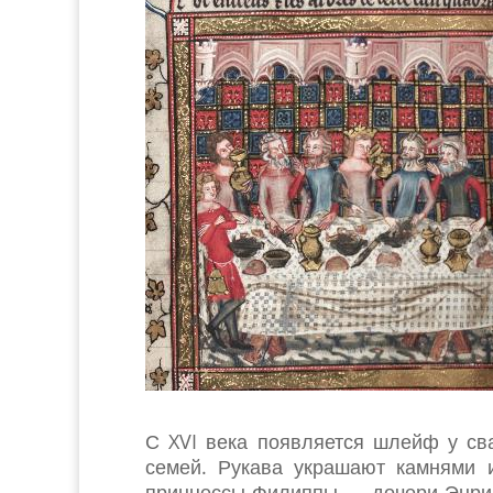
С XVI века появляется шлейф у св
семей. Рукава украшают камнями 
принцессы Филиппы — дочери Энрико