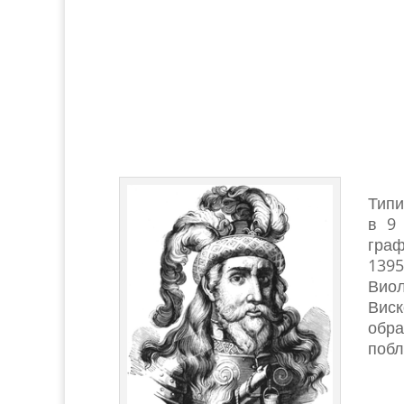
Тип
в 9
граф
1395
Виол
Виск
обр
побл