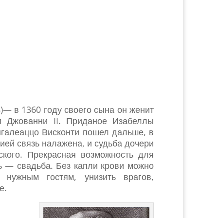
)— в 1360 году своего сына он женит
и Джованни II. Приданое Изабеллы
нгалеаццо Висконти пошел дальше, в
ией связь налажена, и судьба дочери
кого. Прекрасная возможность для
ть — свадьба. Без капли крови можно
 нужным гостям, унизить врагов,
е.