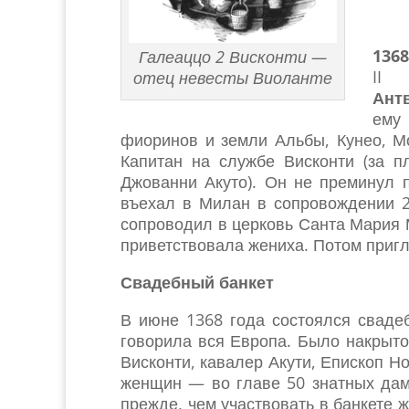
1368
Галеаццо 2 Висконти —
I
отец невесты Виоланте
Ант
ему
фиоринов и земли Альбы, Кунео, 
Капитан на службе Висконти (за п
Джованни Акуто). Он не преминул п
въехал в Милан в сопровождении 2
сопроводил в церковь Санта Мария 
приветствовала жениха. Потом пригл
Свадебный банкет
В июне 1368 года состоялся сваде
говорила вся Европа. Было накрыто
Висконти, кавалер Акути, Епископ Но
женщин — во главе 50 знатных дам 
прежде, чем участвовать в банкете