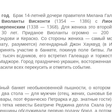
 год
. Брак 14-летней дочери правителя Милана Га
I
Виоланты Висконти
(1354 — 1386) с
Лио
верпенским
(1338 — 1368). Для жениха это второй
 30 лет. Приданое Виоланты огромно — 200 
Мондови и Кераско. Со стороны жениха — самый 
лату, разумеется) легендарный Джон Хауквуд (в 
ринять участие в банкете, покинув поле битвы. Л
 тысяч всдников, его встретил Галеаццо и торжес
Маджоре. Город празднично украшен, восторженная
асили всех перекусить и отметить событие.
бный банкет необыкновенной пышности, о котором
 два стола — для мужчин (отец, жених, сыновья Б
вары, поэт Франческо Петрарка и др. знатные гости)
тетка невесты Беатриче Реджина делла Скала (ну,
 женщины обслуживали первую подачу блюд, а потом 