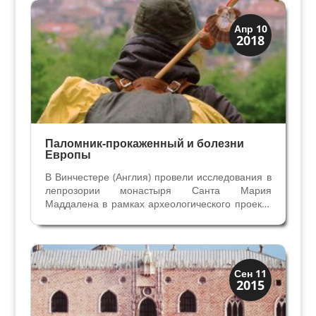
подошве для увеличения...
Загадки прошлого
Апр 10
2018
История
Паломник-прокаженный и болезни
Европы
В Винчестере (Англия) провели исследования в
лепрозории монастыря Санта Мария
Маддалена в рамках археологического проекта
в 2016 году. Среди сотни захоронений,
изученных учеными, одно привлекло к себе
особое внимание. В могиле обнаружен
религиозный паломник,...
Династии
Сен 11
2015
Папская область