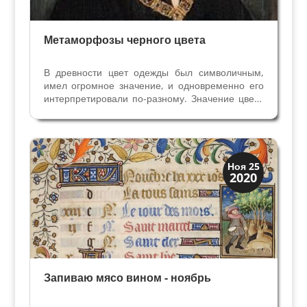
Метаморфозы черного цвета
В древности цвет одежды был символичным,
имел огромное значение, и одновременно его
интерпретировали по-разному. Значение цвета
зависит от разных исторических ситуаций,
разных государств и культуры. Белый цвет был
символом чистоты и честности, но также и
символом...
Праздники и легенды
Ноя 25
2020
Традиции
Запиваю мясо вином - ноябрь