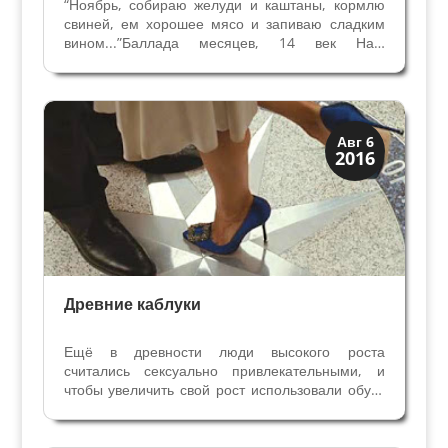
“Ноябрь, собираю желуди и каштаны, кормлю
свиней, ем хорошее мясо и запиваю сладким
вином...”Баллада месяцев, 14 век Наш
одиннадцатый по счету месяц года – ноябрь, в
календаре древних римлян был девятым, так
как год начинался в марте. По цифре девять
этот осенний...
Мода и ремесла
Авг 6
2016
Традиции
Древние каблуки
Ещё в древности люди высокого роста
считались сексуально привлекательными, и
чтобы увеличить свой рост использовали обувь
с деревянными клиньями. В Древней Греции
актеры (исключительно мужчины) и гетеры
использовали котурны — сандали на высокой