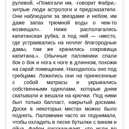
рулевой. «Помогали им, -говорит Фабри,-
хитрые люди астрологи и предсказатели.
Они наблюдали за звездами и небом, им
даже запах трюмной воды о чем-то
возвещал». Ниже располагались
капитанская рубка, а под ней — «место,
где устраивались на ночлег благородные
дамы, там же хранились сокровища
капитана.». Обычные паломники спали
бок о бок и нога к ноге в длинном, похожм
на сарай помещении. Находилось оно под
гребцами. Ложились они на принесенные
с собой матрасы и укрывались
собственными одеялами, которые днем
скатывали и вешали на крючки. Под ними
был только балласт, накрытый досками.
Доски в некоторых местах можно было
поднять. Паломники часто их поднимали,
чтобы охладить в песке бутылки с вином и
яйца. Фабри рассказывает, что если во