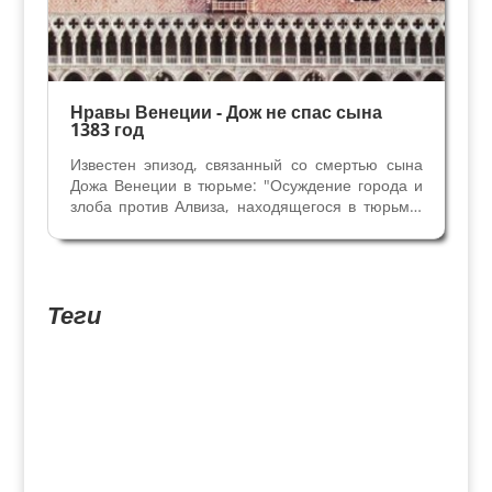
Нравы Венеции - Дож не спас сына
1383 год
Известен эпизод, связанный со смертью сына
Дожа Венеции в тюрьме: "Осуждение города и
злоба против Алвиза, находящегося в тюрьме,
привели его к тяжелой болезни. Находясь на
грани смерти в тюрьме, прошение о лечении и
временном освобождении принца, сына Дожа
были...
Теги