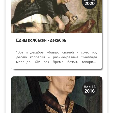
2020
Традиции
Едим колбаски - декабрь
“Вот и декабрь, убиваю свиней и солю их,
делаю колбаски – разные-разные...”Баллада
месяцев, XIV век Время бежит, говорили
древние. Вот и наступил Декабрь - наш
последний месяц года В календаре древних
римлян он был десятым по счету, так как год
начинался в марте. По...
Мода и ремесла
Ноя 13
2016
Традиции