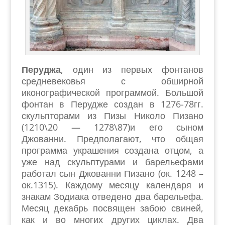
Перуджа
, один из первых фонтанов
средневековья с обширной
иконографической программой. Большой
фонтан в Перудже создан в 1276-78гг.
скульпторами из Пизы Николо Пизано
(1210\20 — 1278\87)и его сыном
Джованни. Предполагают, что общая
программа украшения создана отцом, а
уже над скульптурами и барельефами
работал сын Джованни Пизано (ок. 1248 –
ок.1315). Каждому месяцу календаря и
знакам Зодиака отведено два барельефа.
Месяц декабрь посвящен забою свиней,
как и во многих других циклах. Два