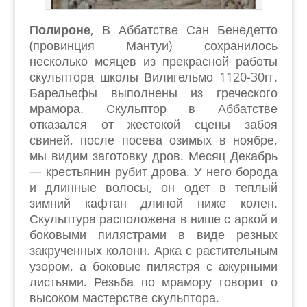
Полироне
, В Аббатстве Сан Бенедетто
(провинция Мантуи) сохранилось
несколько мсяцев из прекрасной работы
скульптора школы Вилигельмо 1120-30гг.
Барельефы выполнены из греческого
мрамора. Скульптор в Аббатстве
отказался от жестокой сцены забоя
свиней, после посева озимых в ноябре,
мы видим заготовку дров. Месяц Декабрь
— крестьянин рубит дрова. У него борода
и длинные волосы, он одет в теплый
зимний кафтан длиной ниже колен.
Скульптура расположена в нише с аркой и
боковыми пилястрами в виде резных
закрученных колонн. Арка с растительным
узором, а боковые пилястря с ажурными
листьями. Резьба по мрамору говорит о
высоком мастерстве скульптора.