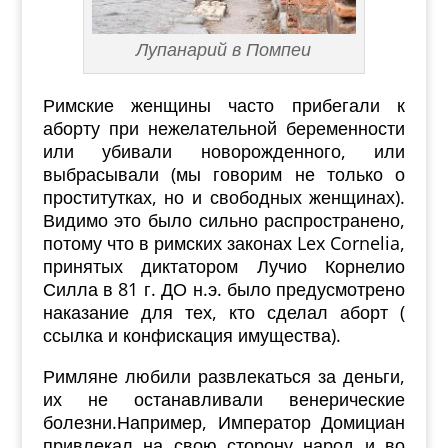
Лупанарий в Помпеи
Римские женщины часто прибегали к
аборту при нежелательной беременности
или убивали новорожденного, или
выбрасывали (мы говорим не только о
проститутках, но и свободных женщинах).
Видимо это было сильно распространено,
потому что в римских законах Lex Cornelia,
принятых диктатором Лучио Корнелио
Силла в 81 г. ДО н.э. было предусмотрено
наказание для тех, кто сделал аборт (
ссылка и конфискация имущества).
Римляне любили развлекаться за деньги,
их не останавливали венерические
болезни.
Например,
Император Домициан
привле
кал
на свою сторону народ
и
во