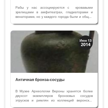
Рабы у нас ассоциируются с кровавыми
зрелищами в амфитеатрах, гладиаторами и
венаторами, но у каждого города были и общие
рабы. Мы продолжаем разговор о городских
рабах в Римской империи на территории
Цизальпийской Галлии, теперь попробуем
разобраться, чем они...
Верона
Июн 13
2014
Римская Верона
Античная бронза-сосуды
В Музее Археологии Вероны хранятся более
двухсот экземпляров бронзовых сосудов
этрусков и римлян из коллекций веронских
собирателей XVIII — XIX веков. Большинство