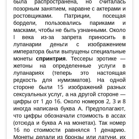
была распространена, но считалась
позорным занятием, наравне с актерами и
ростовщиками. Патриции, посещая
бордели, пользовались париками и
масками, чтобы не быть узнанными. Около
I века из-за запрета приносить в
лупанарии деньги с изображением
императора были выпущены специальные
монеты
спринтрия
. Тессеры эротике —
жетоны на определенные услуги в
лупанариях (теперь это настоящая
редкость для нумизматов). На одной
стороне были 15 изображений разных
сексуальных услуг, а на другой стороне —
цифры от 1 до 16. Около номеров 2, 3 и 8
иногда написана буква А. Предполагают,
что цифры обозначали стоимость в ассах
(отсюда и буква А на монетах). Так номер
16 по стоимости равнялся 1 денарию.
Монеты делали из бронзы или латуни, их