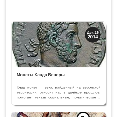
История
Дек 26
2014
Клады и медали
Монеты Клада Венеры
Клад монет III века, найденный на веронской
территории, относит нас в далёкое прошлое,
помогает узнать социальные, политические и
экономические аспекты жизни Римской
Империи. Самые старые монеты из клада
Венеры принадлежат к эпохе Гордиано III(238-
244), Трайано Дечио...