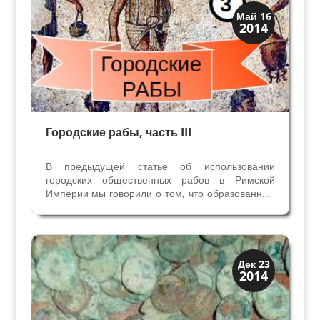
Верона
Май 16
2014
Музеи
Городские рабы, часть III
В предыдущей статье об использовании
городских общественных рабов в Римской
Империи мы говорили о том, что образованные
рабы служили магистратам города и были
заняты на бюрократических работах, это и
писари, архивариусы, секретари и сборщики
налогов,также публичные...
История
Дек 23
2014
Клады и медали