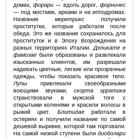
домах,
форари
— вдоль дорог,
форничес
— под мостами, арками и на ипподромах.
Название
меретрикс
получили
проститутки, которые работали после
обеда. Это же название сохранилось для
проституток и в Эпоху Возрождения на
разных территориях Италии.
Деликате е
фамозае
были образованы и развлекали
изысканных клиентов, им разрешали
надевать цветные, легкие или прозрачные
одежды, чтобы показать красивое тело.
Лупы
привлекали своеобразными
воющими звуками,
скорта эрратика
странствовали в мужской тоге с
открытыми коленями и красили волосы в
рыжий цвет.
Блитидае
работали в
остериях и получили название по самой
дешевой выривке, которой там торговали.
На самой низкой ступени были
диоболари