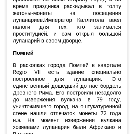
время праздника раскидывал в толпу
жетоны-монеты на посещения
лупанариев.
Император Каллигола ввел
налоги для тех, кто занимался
проституцией, и сам открыл большой
лупанарий в своем Дворце.
Помпей
В раскопках города Помпей в квартале
Regio VII есть здание специально
построенное для лупанария. Это
единственный дошедший до нас бордель
Древнего Рима. Его построили незадолго
до извержения вулкана в 79 году,
уничтожившего город, на оштукатуренной
стене нашли отпечаток монеты 72 года
н.э. На момент извержения вулкана
хозяевами лупанария были Африкано и
Витторе.