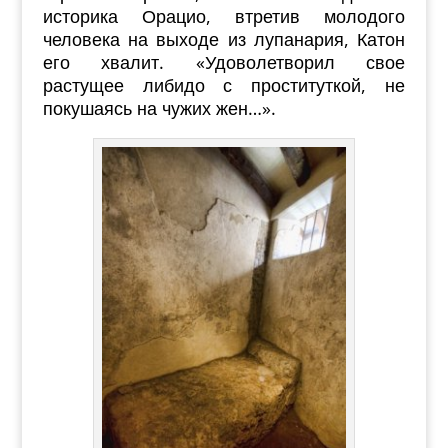
историка Орацио, втретив молодого
человека на выходе из лупанария, Катон
его хвалит. «Удоволетворил свое
растущее либидо с проституткой, не
покушаясь на чужих жен…».