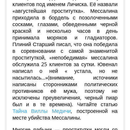
клиентов под именем Личиска. Её назвали
«августейшая проститутка». Мессалина
приходила в бордель с позолоченными
сосками, глазами, обведенными черной
краской и несколько часов в день
принимала моряков и гладиаторов.
Плиний Старший писал, что она победила
в соревновании с самой знаменитой
проституткой, «непобедимая» мессалина
обслужила 25 клиентов за сутки. Ювенал
написал о ней « устала, но не
насытилась…»(внимание, источники
написаны сторонниками политических
противников её мужа, поэтому не
исключены преувеличения, черный пиар
был и в те времена). Читайте статью
Тайна Виллы Медичи
, построенной на
месте убийства Мессалины.
Многие рабыни — проститутки могли со