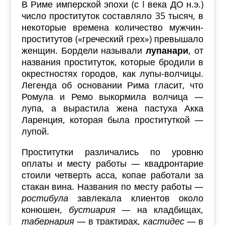
В Риме имперской эпохи (с I века ДО н.э.)
число проституток составляло 35 тысяч, в
некоторые времена количество мужчин-
проститутов («греческий грех») превышало
женщин. Бордели называли
лупанари
, от
названия проституток, которые бродили в
окрестностях городов, как лупы-волчицы.
Легенда об основании Рима гласит, что
Ромула и Ремо выкормила волчица —
лупа, а вырастила жена пастуха Акка
Ларенция, которая была проституткой —
лупой.
Проститутки различались по уровню
оплаты и месту работы — квадронтарие
стоили четверть асса, копае работали за
стакан вина. Названия по месту работы —
ростибула
завлекала клиентов около
конюшен,
бустиария
— на кладбищах,
табернария
— в трактирах,
кастидес
— в