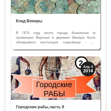
Клад Венеры
В 1876 году около города Казалеоне (в
провинции Вероны) в деревне Венера было
обнаружено настоящее сокровище - на
небольшом расстоянии друг от друга рабочие-
строители откопали два клада с римскими
монетами. Из-за названия деревни клад
называют Кладом Венеры. Звучит...
Верона
Апр 3
2014
Музеи
Городские рабы,часть II