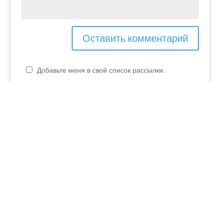
Добавьте меня в свой список рассылки.
P.IVA - 04048990230
elvira.verona@yahoo.it
+39 349 253 07 01