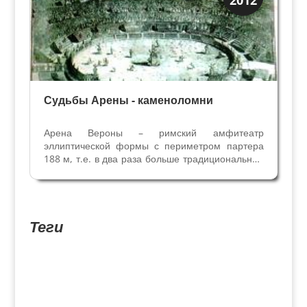
Римская Верона
Судьбы Арены - каменоломни
Арена Вероны – римский амфитеатр
эллиптической формы с периметром партера
188 м, т.е. в два раза больше традициональных
греческих театров. Благодаря этой особенности
достигнут необыкновенный аккустический
эффект внутри, и, одновременно, минимальное
распространение...
Теги