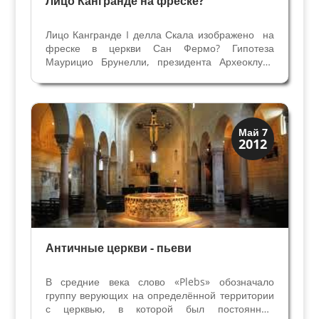
Лицо Кангранде на фреске?
Лицо Кангранде I делла Скала изображено на
фреске в церкви Сан Фермо? Гипотеза
Маурицио Брунелли, президента Археоклуба
Вероны и автора первого романа о Кангранде
(не опубликован, автор ищет издателя) удивила
и заинтересовала общественность.
Изображение лица...
Верона
Май 7
2012
Средневековая
Античные церкви - пьеви
В средние века слово «Plebs» обозначало
группу верующих на определённой территории
с церквью, в которой был постоянный