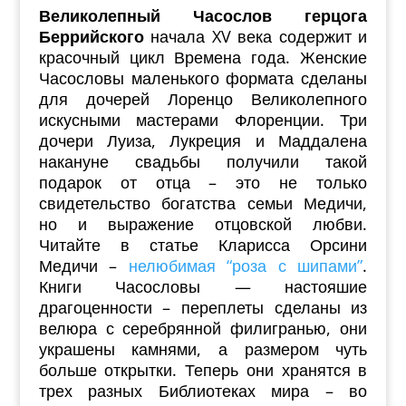
Великолепный Часослов герцога
Беррийского
начала XV века содержит и
красочный цикл Времена года. Женские
Часословы маленького формата сделаны
для дочерей Лоренцо Великолепного
искусными мастерами Флоренции. Три
дочери Луиза, Лукреция и Маддалена
накануне свадьбы получили такой
подарок от отца – это не только
свидетельство богатства семьи Медичи,
но и выражение отцовской любви.
Читайте в статье Кларисса Орсини
Медичи –
нелюбимая “роза с шипами”
.
Книги Часословы — настояшие
драгоценности – переплеты сделаны из
велюра с серебрянной филигранью, они
украшены камнями, а размером чуть
больше открытки. Теперь они хранятся в
трех разных Библиотеках мира – во