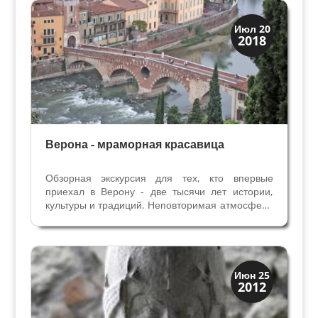
Верона
Июл 20
2018
Экскурсии
Верона - мраморная красавица
Обзорная экскурсия для тех, кто впервые
приехал в Верону - две тысячи лет истории,
культуры и традиций. Неповторимая атмосфера
средневековых улочек, площадей, дворцов,
соборов и многочисленных памятников римской
эпохи пронизывает всех в городе влюбленных.
Вас ждут...
XIX век до наших дней
Июн 25
2012
Верона