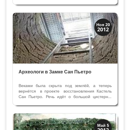
священник, «Sacer dos propriuris». Эти церкви-
пьеви были обязательно с крестильней или с
купелью для обрядов крещения. Кроме того,
при них были...
Археология
Ноя 20
2012
История
Археологи в Замке Сан Пьетро
Веками была скрыта под землёй, а теперь
вернётся в проекте восстановления Кастель
Сан Пьетро. Речь идёт о большой цистерне,
названной висконтеа, расположенной на холме
под замком Сан Пьетро. Глубиной 20 метров и
такой же ширины, инженерное гидравлическое
сооружение...
Верона
Май 5
2012