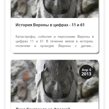
История Вероны в цифрах - 11 и 61
Катастрофы, события и персонажи Вероны в
цифрах 11 и 61 В течении веков в истории,
политике и культуре Вероны с датами,
содержащими цифры 11 и 61, связаны многие
важные события и знаменитые персонажи
города: прежде всего Кангранде делла Скала,
епископ Ратерио,...
Искусство
Апр 5
2013
Тайны картин