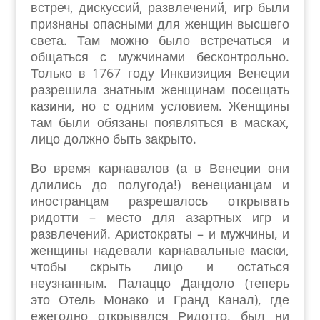
встреч, дискуссий, развлечений, игр были
признаны опасными для женщин высшего
света. Там можно было встречаться и
общаться с мужчинами бесконтрольно.
Только в 1767 году Инквизиция Венеции
разрешила знатным женщинам посещать
каз
и
ни, но с одним условием. Женщины
там были обязаны появляться в масках,
лицо должно быть закрыто.
Во время карнавалов (а в Венеции они
длились до полугода!) венецианцам и
иностранцам разрешалось открывать
ридотти – место для азартных игр и
развлечений. Аристократы – и мужчины, и
женщины надевали карнавальные маски,
чтобы скрыть лицо и остаться
неузнанным. Палаццо Дандоло (теперь
это Отель Монако и Гранд Канал), где
ежегодно открывался Ридотто, был ни