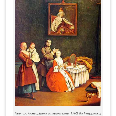
Пьетро Лонги, Дама и парикмахер, 1760, Ка Реццонико,