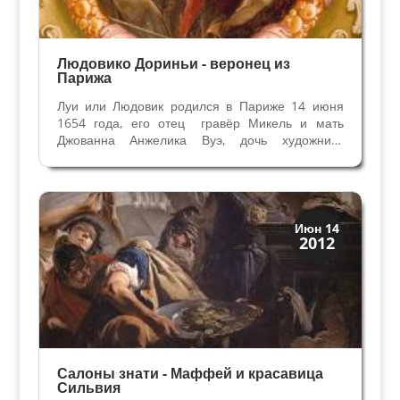
Людовико Дориньи - веронец из
Парижа
Луи или Людовик родился в Париже 14 июня
1654 года, его отец гравёр Микель и мать
Джованна Анжелика Вуэ, дочь художника
Симона Вуэ. Брат Николас тоже стал
художником. Основы обучения живописи
закладываются ещё в Париже, где атмосфера
пронизана творчеством. Луи ...
Венецианская
Июн 14
2012
Верона
Салоны знати - Маффей и красавица
Сильвия