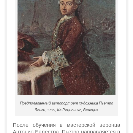
Предполагаемый автопортрет художника Пьетро
Лонги, 1759, Ка Реццонико, Венеция
После обучения в мастерской веронца
Антонио Балестра, Пьетро направляется в