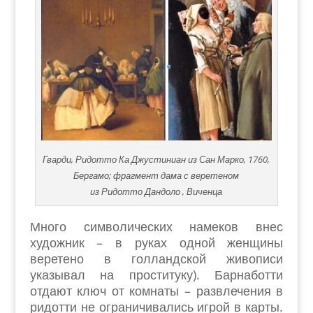
Гварди, Ридотто Ка Джустиниан из Сан Марко, 1760,
Бергамо; фрагмент дама с веретеном
из Ридотто Дандоло , Виченца
Много символических намеков внес
художник – в руках одной женщины
веретено в голландской живописи
указывал на проституку). Барнаботти
отдают ключ от комнаты – развлечения в
ридотти не ограничивались игрой в карты.