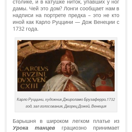
столике, и в катушке ниток, упавших у ног
дамы. Чей это дом? Лонги сообщает нам в
надписи на портрете предка – это не кто
иной как Карло Руццини — Дож Венеции с
1732 года.
Карло Руццини, художник Джироламо Брузаферро,1732
год, зал голосования, Дворец Дожей, Венеция
Барышня в широком легком платье из
Урока танцев
грациозно принимает