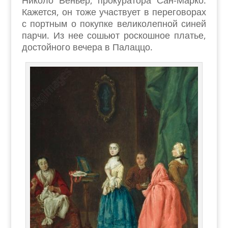
Николо Веньер, прокуратора Сан-Марко.
Кажется, он тоже участвует в переговорах
с портным о покупке великолепной синей
парчи. Из нее сошьют роскошное платье,
достойного вечера в Палаццо.