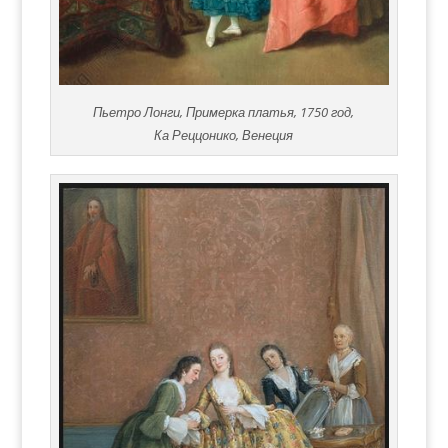
Пьетро Лонги, Примерка платья, 1750 год,
Ка Реццонико, Венеция