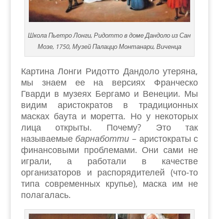
Школа Пьетро Лонги, Ридотто в доме Дандоло из Сан
Мозе, 1750, Музей Палаццо Монтанари, Виченца
Картина Лонги Ридотто Дандоло утеряна,
мы знаем ее на версиях Франческо
Гварди в музеях Бергамо и Венеции. Мы
видим аристократов в традиционных
масках баута и моретта. Но у некоторых
лица открыты. Почему? Это так
называемые
барнаботти
– аристократы с
финансовыми проблемами. Они сами не
играли, а работали в качестве
организаторов и распорядителей (что-то
типа современных крупье), маска им не
полагалась.