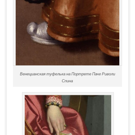
Венецианская туфелька на Портрете Паче Риволи
Спина