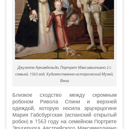
Джузеппе Арчимбольдо, Портрет Максимиллиано 2 с
семьей, 1563 год, Художественно-исторический Музей,
Вена
Близкое сходство между скромным
робоном Ривола Спини и верхней
одеждой, которую носила эрцгерцогиня
Мария Габсбургская (испанский открытый
робон) в 1563 году на семейном Портрете
Эрцгерцога Австрийского Максимиллиано