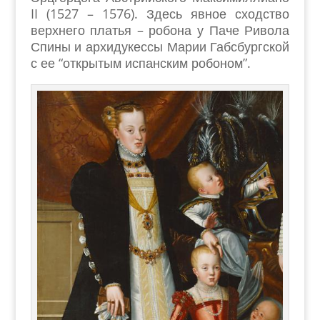
II (1527 – 1576). Здесь явное сходство
верхнего платья – робона у Паче Ривола
Спины и архидукессы Марии Габсбургской
с ее “открытым испанским робоном”.