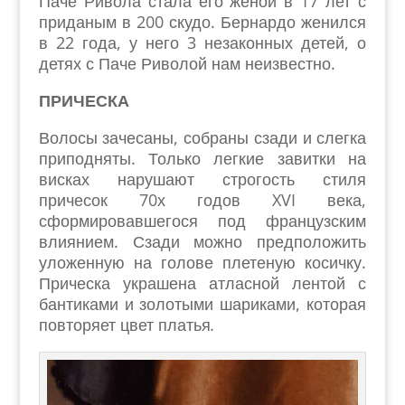
Паче Ривола стала его женой в 17 лет с
приданым в 200 скудо. Бернардо женился
в 22 года, у него 3 незаконных детей, о
детях с Паче Риволой нам неизвестно.
ПРИЧЕСКА
Волосы зачесаны, собраны сзади и слегка
приподняты. Только легкие завитки на
висках нарушают строгость стиля
причесок 70х годов XVI века,
сформировавшегося под французским
влиянием. Сзади можно предположить
уложенную на голове плетеную косичку.
Прическа украшена атласной лентой с
бантиками и золотыми шариками, которая
повторяет цвет платья
.