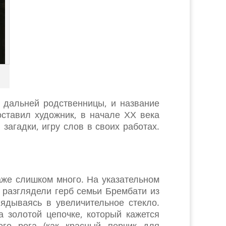
й дальней родственницы, и название
оставил художник, в начале ХХ века
агадки, игру слов в своих работах.
аже слишком много. На указательном
 разглядели герб семьи Брембати из
лядываясь в увеличительное стекло.
 золотой цепочке, который кажется
го рога (как красный перчик для