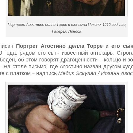
Портрет Агостино делла Торре и его сына Николо, 1515 год, нац
Галерея, Лондон
аписан
Портрет Агостино делла Торре и его сы
 года, рядом его сын- известный аптекарь. Строг
е беден, об этом говорят драгоценности – кольцо и 
. На столе письмо, где Агостино назван другом худ
те с платком – надпись
Медик Эскулап / Иоганн Аго