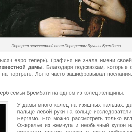
Портрет неизвестной стал Портретом Лучины Брембати
тысяч евро теперь). Графиня не знала имени свое
известной дамы
. Благодаря подсказкам, которые 
на портрете. Лотто часто зашифровывал послания, з
герб семьи Брембати на одном из колец женщины.
У дамы много колец на изящных пальцах, д
пальце левой руки на кольце исследователи
Бергамо. Его можно рассмотреть только вг
Ожерелье из жемчуга и необычный кулон на
амулетом против сглаза в виде небольшо