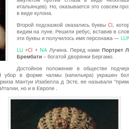
итальянцев). Но, оказывается это совсем про
в виде кулона.
Второй подсказкой оказались буквы
CI
, кот
видим на луне. Решили ребус, вставив в сло
эти буквы и получилось имя персонажа —
LU
LU
+
CI
+
NA
Лучина. Перед нами
Портрет 
Брембати
– богатой дворянки Бергамо.
Достойное положение в обществе подчер
ой убор в форме чалмы (капильяра) украшен бо
ркиза Мантуи Изабелла д Эсте, ее называли “прим
Италии, но и в Европе .