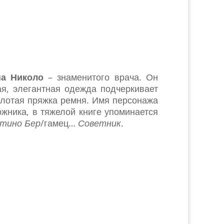
на Николо
– знаменитого врача. Он
ая, элегантная одежда подчеркивает
золотая пряжка ремня. Имя персонажа
ожника, в тяжелой книге упоминается
стино Бер
/гамец…
Советник
.