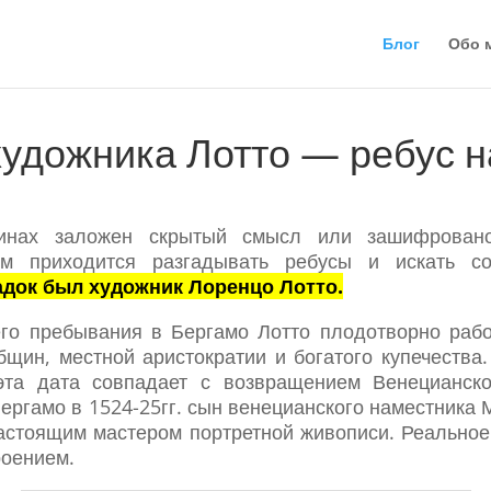
Блог
Обо 
художника Лотто — ребус н
тинах заложен скрытый смысл или зашифрован
ям приходится разгадывать ребусы и искать со
адок был художник Лоренцо Лотто.
го пребывания в Бергамо Лотто плодотворно рабо
бщин, местной аристократии и богатого купечества
эта дата совпадает с возвращением Венецианск
ергамо в 1524-25гг. сын венецианского наместника
настоящим мастером портретной живописи. Реальное
роением.