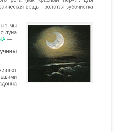
заическая вещь – золотая зубочистка
орые мы
во луна
NA
—
Лучины
кивают
льшими
адонна