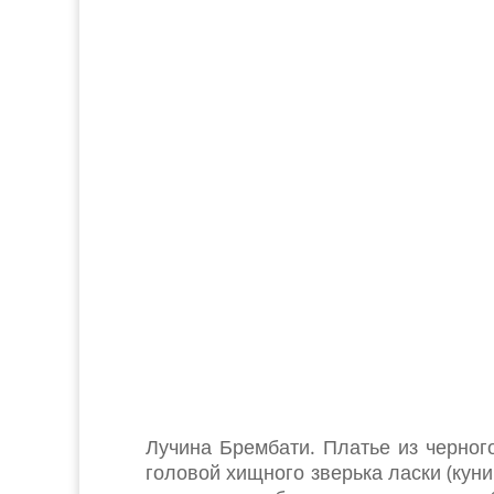
Лучина Брембати. Платье из черно
головой хищного зверька ласки (кун