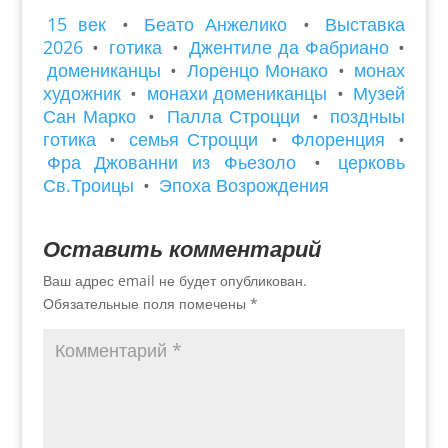
15 век
•
Беато Анжелико
•
Выставка
2026
•
готика
•
Джентиле да Фабриано
•
домениканцы
•
Лоренцо Монако
•
монах
художник
•
монахи домениканцы
•
Музей
Сан Марко
•
Палла Строцци
•
поздныы
готика
•
семья Строцци
•
Флоренция
•
Фра Джованни из Фьезоло
•
церковь
Св.Троицы
•
Эпоха Возрождения
Оставить комментарий
Ваш адрес email не будет опубликован.
Обязательные поля помечены
*