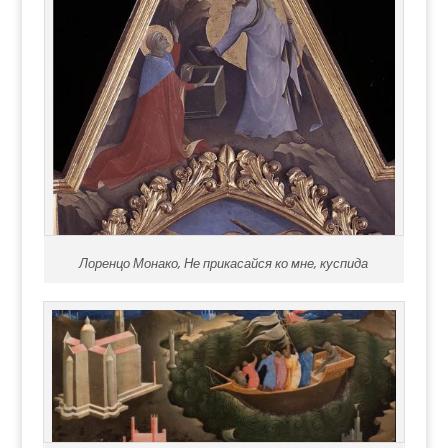
Лоренцо Монако, Не прикасайся ко мне, куспида