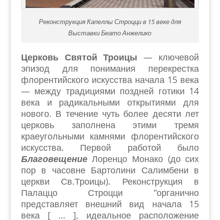
Реконструкция Капеллы Строцци в 15 веке для
Выставки Беато Анжелико
Церковь Святой Троицы
— ключевой
эпизод для понимания перекрестка
флорентийского искусства начала 15 века
— между традициями поздней готики 14
века и радикальными открытиями для
нового. В течение чуть более десяти лет
церковь заполнена этими тремя
краеугольными камнями флорентийского
искусства. Первой работой было
Благовещение
Лоренцо Монако (до сих
пор в часовне Бартолини Салимбени в
церкви Св.Троицы). Реконструкция в
Палаццо Строцци “органично
представляет внешний вид начала 15
века [ … ], идеальное расположение