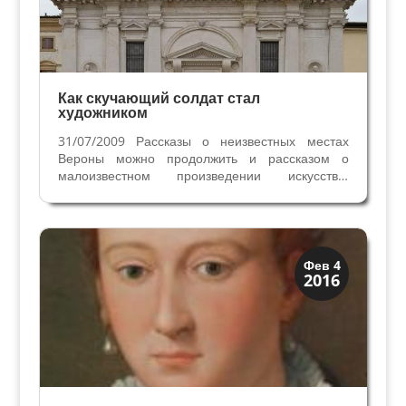
Как скучающий солдат стал
художником
31/07/2009 Рассказы о неизвестных местах
Вероны можно продолжить и рассказом о
малоизвестном произведении искусства,
которое связано со знаменитой церквью Сан
Джорджио ин Брайда. Речь идёт об
изображении Христа, несущего крест,
написанного необычной растительной...
Династии
Фев 4
2016
Медичи Флоренция