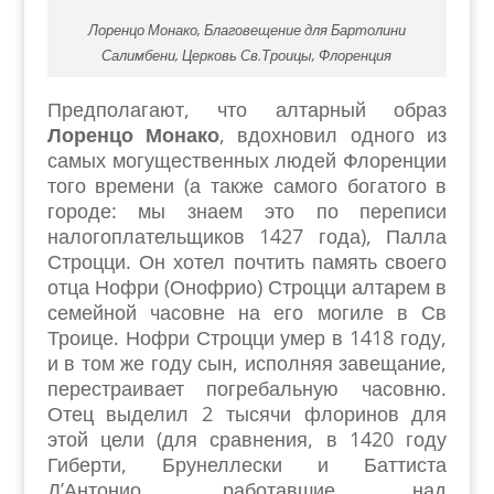
Лоренцо Монако, Благовещение для Бартолини
Салимбени, Церковь Св.Троицы, Флоренция
Предполагают, что алтарный образ
Лоренцо Монако
, вдохновил одного из
самых могущественных людей Флоренции
того времени (а также самого богатого в
городе: мы знаем это по переписи
налогоплательщиков 1427 года), Палла
Строцци. Он хотел почтить память своего
отца Нофри (Онофрио) Строцци алтарем в
семейной часовне на его могиле в Св
Троице. Нофри Строцци умер в 1418 году,
и в том же году сын, исполняя завещание,
перестраивает погребальную часовню.
Отец выделил 2 тысячи флоринов для
этой цели (для сравнения, в 1420 году
Гиберти, Брунеллески и Баттиста
Д’Антонио, работавшие над