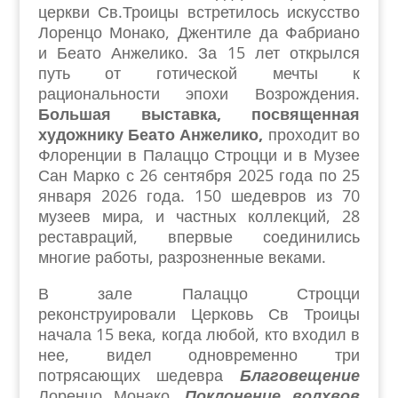
церкви Св.Троицы встретилось искусство
Лоренцо Монако, Джентиле да Фабриано
и Беато Анжелико. За 15 лет открылся
путь от готической мечты к
рациональности эпохи Возрождения.
Большая выставка, посвященная
художнику Беато Анжелико,
проходит во
Флоренции в Палаццо Строцци и в Музее
Сан Марко с 26 сентября 2025 года по 25
января 2026 года. 150 шедевров из 70
музеев мира, и частных коллекций, 28
реставраций, впервые соединились
многие работы, разрозненные веками.
В зале Палаццо Строцци
реконструировали Церковь Св Троицы
начала 15 века, когда любой, кто входил в
нее, видел одновременно три
потрясающих шедевра
Благовещение
Лоренцо Монако,
Поклонение волхвов