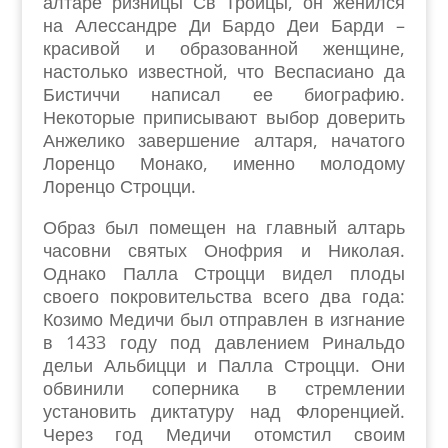
алтаре ризницы Св Троицы, он женился
на Алессандре Ди Бардо Деи Барди –
красивой и образованной женщине,
настолько известной, что Веспасиано да
Бистиччи написал ее биографию.
Некоторые приписывают выбор доверить
Анжелико завершение алтаря, начатого
Лоренцо Монако, именно молодому
Лоренцо Строцци.
Образ был помещен на главный алтарь
часовни святых Онофрия и Николая.
Однако Палла Строцци видел плоды
своего покровительства всего два года:
Козимо Медичи был отправлен в изгнание
в 1433 году под давлением Ринальдо
дельи Альбицци и Палла Строцци. Они
обвинили соперника в стремлении
установить диктатуру над Флоренцией.
Через год Медичи отомстил своим