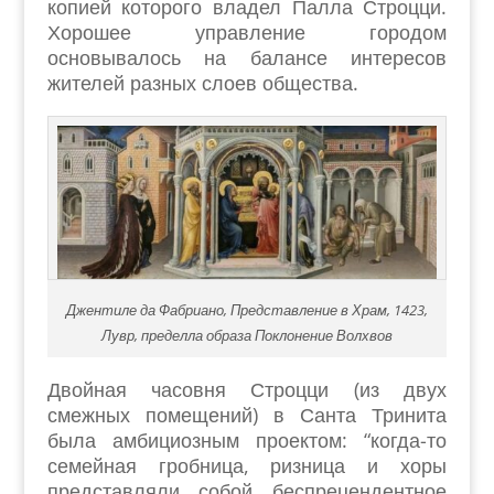
копией которого владел Палла Строцци.
Хорошее управление городом
основывалось на балансе интересов
жителей разных слоев общества.
Джентиле да Фабриано, Представление в Храм, 1423,
Лувр, пределла образа Поклонение Волхвов
Двойная часовня Строцци (из двух
смежных помещений) в Санта Тринита
была амбициозным проектом: “когда-то
семейная гробница, ризница и хоры
представляли собой беспрецендентное