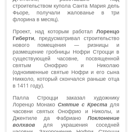
строительством купола Санта Мария дель
Фьоре, получали жалованье в три
флорина в месяц).
Проект, над которым работал
Лоренцо
Гиберти
, предусматривал строительство
нового помещения — ризницы и
размещение гробницы Нофри Строцци в
существующей часовне, посвященной
святым Онофрио и Николаю
(одноименные святые Нофри и его сына
Никколо, который скончался раньше отца
в 1411 году).
Палла Строцци заказал художнику
Лоренцо Монако
Снятие с Креста
для
часовни святых Онофрио и Николы, и
Джентиле да Фабриано
Поклонение
волхвов
для украшения соседней
часовни. Захоронение Нофри Строцци