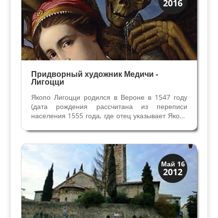
2016
Веронцы
Придворный художник Медичи -
Лигоцци
Якопо Лигоцци родился в Вероне в 1547 году
(дата рождения рассчитана из переписи
населения 1555 года, где отец указывает Якопо
в возрасте 8 лет). Его родителями были
Джованни Эрмано, вышивальщик и художник, и
Лючия. Старые источники указывали на то, что
Якопо учился...
Скрытая Верона
Май 16
2012
Церкви