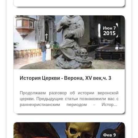
персонажа у подножия Креста еще не
распознаны. Речь идет о двух святых епископах,
которые участвуют в монументальном шествии
религиозных...
Венецианская
Июн 7
2015
Верона
История Церкви - Верона, XV век,ч. 3
Продолжаем разговор об истории веронской
церкви. Предыдущие статьи познакомили вас с
раннехристианским периодом - История
церкви, часть 1 и средневековой истории
Епархии Вероны - История церкви, часть 2
Возрождение и Реформа (XV век- 1630 год) С
началом правления...
Верона
Фев 9