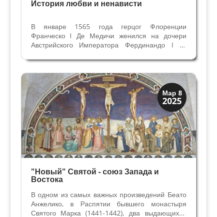
История любви и ненависти
В январе 1565 года герцог Флоренции
Франческо I Де Медичи женился на дочери
Австрийского Императора Фердинандо I —
Иоганне Австрийской. Выгодный политический
союз для Медичи, правящей семьи Флоренции,
которая продолжала обогащаться на торговле и
финансовых операциях....
Святые и реликвии
Мар 8
2025
Традиции
"Новый" Святой - союз Запада и
Востока
В одном из самых важных произведений Беато
Анжелико, в Распятии бывшего монастыря
Святого Марка (1441-1442), два выдающихся