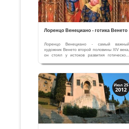
Лоренцо Венециано - готика Венето
Лоренцо Венециано - самый важны
художник Венето второй половины XIV века
он стоял у истоков развития готическог
стиля в северной Италии. В начале XIV век
на территории Венето царил признанны
художник Паоло Венециано, и после нег
только Лоренцо Венециано достиг...
Верона
Июл 25
2012
Веронцы