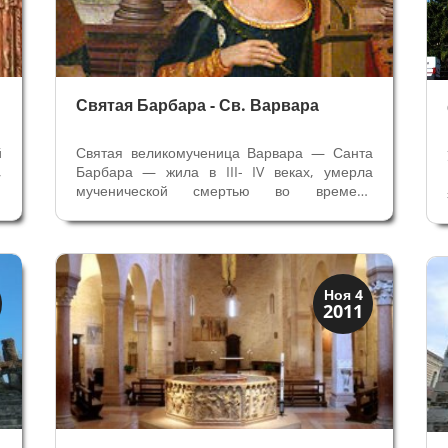
Святая Барбара - Св. Варвара
й
Святая великомученица Варвара — Санта
,
Барбара — жила в III- IV веках, умерла
о
мученической смертью во времена
а
преследования христиан в самом начале IV
й
века при правлении Массимиана Галерия
о
(305-311). Персонаж Барбары становится
легендарным в документах VII века, и...
Скрытая Верона
Ноя 4
2011
Церкви