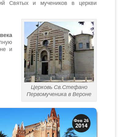
вий Святых и мучеников в церкви
ека
олную
не и
Церковь Св.Стефано
Первомученика в Вероне
Верона
Фев 26
2014
Экскурсии