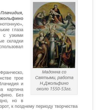
Плачидия,
Джольфино
нотонную»,
ькие глаза
а с узкими
ые складки
спользовал
Мадонна со
Франческо,
Святыми, работа
нстве трое
Н.Джольфино
Плачидия и
около 1550-53гг.
а картина
ьфино. Без
удно, но в
орот, к позднему периоду творчества