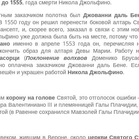
 до 1555
, года смерти Никола Джольфино.
тным заказчиком полотна был
Джованни даль Бе
В 1550 году он решил перенести боковой алтарь С
ансепт, и, скорее всего, заказал в связи с этим н
ьфино уже должна была быть на месте, потому что
ано
именно в апреле 1553 года он, перечисляя н
акончить образ для алтаря Девы Марии. Работу 
асорци
(
Поклонение волхвов
Доменико Брусас
чно оплачена заказчиком Джованни даль Бене. Е
авешён и украшен работой
Никола Джольфино
.
им
корону на голове
Святой, это отголосок ошибки 
ра Валентиниано III и племянницей Галы Плачидии,
той (в Равенне сохранился Мавзолей Галы Плачидии
овеком, жившим в Вероне, около
церкви Святого С