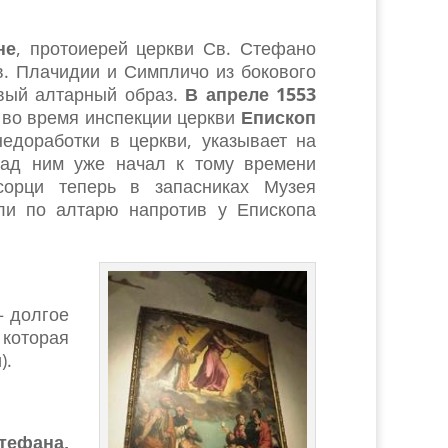
не
, протоиерей церкви Св. Стефано
в. Плачидии и Симпличо из бокового
овый алтарный образ.
В апреле 1553
 во время инспекции церкви
Епископ
едоработки в церкви, указывает на
над ним уже начал к тому времени
орци теперь в запасниках Музея
сли по алтарю напротив у Епископа
– долгое
 которая
).
тефана,