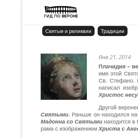
Святые и реликвии
Традиции
Янв 21, 2014
Плачидия – в
имя этой Свят
Св. Стефано. 
написал изоб
Христос нес
Другой верон
Святыми
. Раньше он находился н
Мадонна со Святыми
находится в 
рама с изображением
Христа с Анг