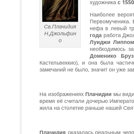
художника
с 1550
Наиболее вероя
Первомученика. 
Св.Плачидия
нефа в левый тр
Н.Джольфин
года
работа Джол
о
Луиджи Липпом
необходимось з
Доменико Бруз
Кастельвеккио), и она была части
замечаний не было, значит он уже з
На изображениях
Плачидии
мы вид
время её считали дочерью Императо
жила на столетие раньше нашей Свя
Плачидия
оказалась реальным чел