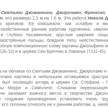
 Святыми Джованнино, Джироламо, Фраческо, 
, его размеры 2,5 м на 1,6 м. Эта работа
Никола 
ью критиков. Её описывали, как «слабую и мо
свойственные ранним работам художника: «мален
 и глубоко посаженные, круглые широкие лиц
заострённые пальцы, бледное тело, неестественн
добную композиционную схему картины Джольфино и
26-32) и в церкви Свн Бриччио в Лаванье (1532-45).
 на облаках со Святыми Джованнино, Джироламо и 
плане картины в небольшом оставшемся простра
м был посвящён алтарь в церкви Св. Стефана – 
ны Мауро и Симпличо. Слишком перенасыщен
не занимает важного места в творчестве Джол
у создания произведения установить очень тр
его склонны относить не к ранним работам, а, наоб