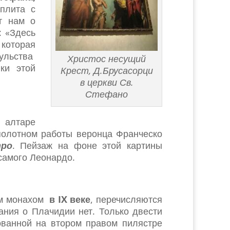
плита с
т нам о
: «Здесь
которая
сульства
Христос несущий
ки этой
Крест, Д.Брусасорци
в церкви Св.
Стефано
 алтаре
полотном работы веронца Франческо
тро
. Пейзаж на фоне этой картины
самого Леонардо.
ом монахом
в
IX
веке
, перечисляются
ания о Плачидии нет. Только двести
ованной на втором правом пилястре