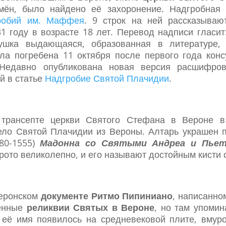
мён, было найдено её захоронение. Надгробная 
робий им. Маффея
. 9 строк на ней рассказываю
1 году в возрасте 18 лет. Перевод надписи гласит
ушка выдающаяся, образованная в литературе, 
ла погребена 11 октября после первого года кон
 Недавно опубликована новая версия расшифров
й в статье
Надгробие Святой Плачидии
.
трансепте церкви Святого Стефана в Вероне в
тело Святой Плачидии из Вероны. Алтарь украшен 
480-1555)
Мадонна со Святыми Андреа и Пье
рото великолепно, и его называют достойным кисти 
веронском
документе Ритмо Пипиниано
, написанн
енные
реликвии Святых в Вероне
, но там упомин
я её имя появилось на средневековой плите, вмур