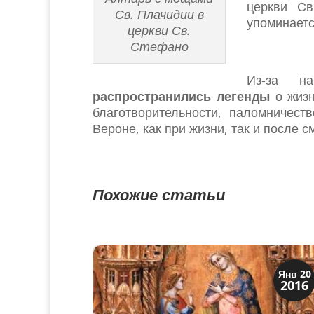
церкви Св
Св. Плачидии в
упоминает
церкви Св.
Стефано
Из-за н
распространились легенды
о жизн
благотворительности, паломничес
Вероне, как при жизни, так и после с
Похожие статьи
Искусство
Янв 20
2016
Художники