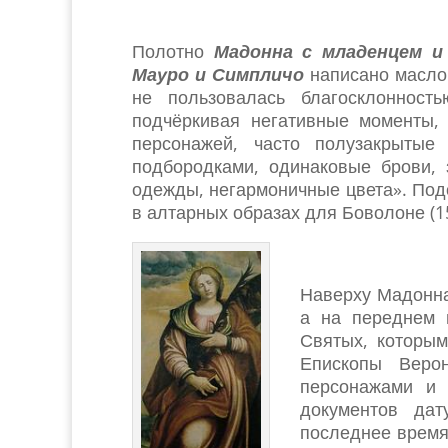
Полотно
Мадонна с младенцем и
Мауро и Симпличо
написано маслом
не пользовалась благосклонност
подчёркивая негативные моменты, 
персонажей, часто полузакрытые
подбородками, одинаковые брови, 
одежды, негармоничные цвета». По
в алтарных образах для Боволоне (15
Наверху Мадонна
а на переднем 
Святых, которы
Епископы Веро
персонажами и 
документов дат
последнее время 