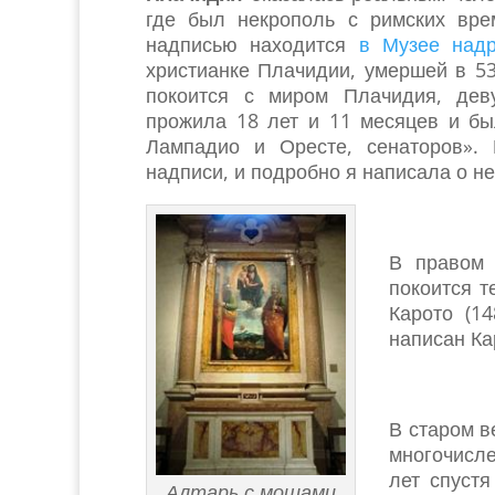
где был некрополь с римских вре
надписью находится
в Музее над
христианке Плачидии, умершей в 53
покоится с миром Плачидия, дев
прожила 18 лет и 11 месяцев и бы
Лампадио и Оресте, сенаторов».
надписи, и подробно я написала о не
В правом 
покоится 
Карото (1
написан Ка
В старом 
многочисл
лет спуст
Алтарь с мощами