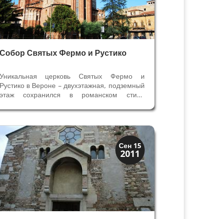
Собор Святых Фермо и Рустико
Уникальная церковь Святых Фермо и
Рустико в Вероне – двухэтажная, подземный
этаж сохранился в романском стиле
архитектуры XI века, а верхняя церковь
перестроена монахами францисканцами в
XIII веке в готическом. Как и во многих
католических соборах, в Сан Фермо мы...
Скрытая Верона
Сен 15
2011
Церкви