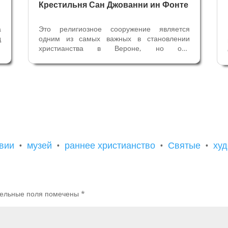
Крестильня Сан Джованни ин Фонте
а
Это религиозное сооружение является
д
одним из самых важных в становлении
.
христианства в Вероне, но оно
А
малоизвестно даже жителям самой Вероны
я
из-за своего расположения. Мы ведём речь
х
о церкви Сан Джованни ин Фонте –
крестильне Кафедрального Собора Вероны.
Даже два...
вии
•
музей
•
раннее христианство
•
Святые
•
ху
ельные поля помечены
*