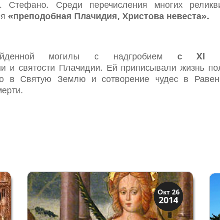
. Стефано. Среди перечисления многих релик
ся
«преподобная Плачидия, Христова невеста».
айденной могилы с надгробием
с
XI
в
и и святости Плачидии. Ей приписывали жизнь п
тво в Святую Землю и сотворение чудес в Равен
мерти.
Святые и реликвии
Окт 26
2014
Традиции