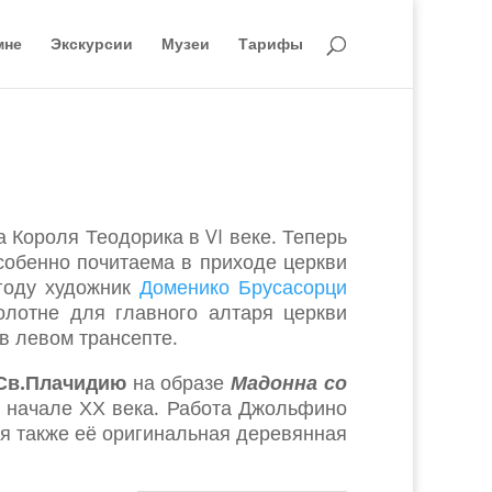
мне
Экскурсии
Музеи
Тарифы
а Короля Теодорика в VI веке. Теперь
особенно почитаема в приходе церкви
 году художник
Доменико Брусасорци
лотне для главного алтаря церкви
 в левом трансепте.
Св.Плачидию
на образе
Мадонна со
в начале ХХ века. Работа Джольфино
ся также её оригинальная деревянная