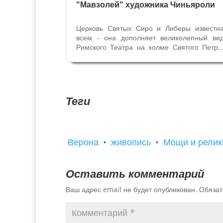
"Мавзолей" художника Чиньяроли
Церковь Святых Сиро и Либеры известн
всем - она дополняет великолепный ви
Римского Театра на холме Святого Петра
Но совсем немногие входили внутрь. 
здесь находятся интересные произведени
искусства и могила одного из известнейши
веронских художников Джанбеттино...
Теги
Верона
•
живопись
•
Мощи и релик
Оставить комментарий
Ваш адрес email не будет опубликован.
Обязат