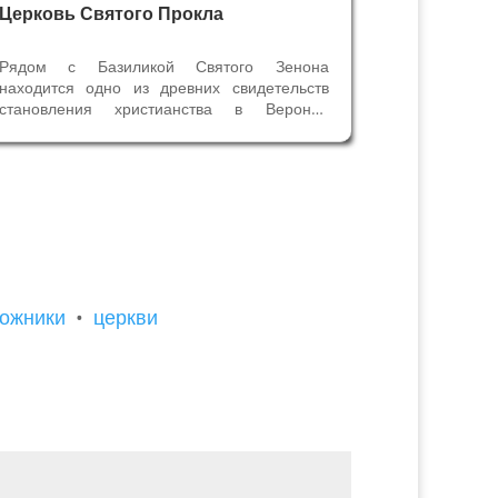
Церковь Святого Прокла
Рядом с Базиликой Святого Зенона
находится одно из древних свидетельств
становления христианства в Вероне.
Камни церкви Святого Прокла хранят
память о пятнадцати столетиях истории. В
подземелье церкви Святого Прокла
археологи проводили раскопки и в 6 метрах
от...
дожники
•
церкви