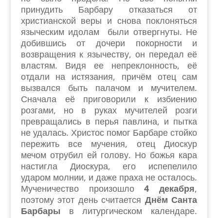
принудить Барбару отказаться от
христианской веры и снова поклоняться
языческим идолам были отвергнуты. Не
добившись от дочери покорности и
возвращения к язычеству, он передал её
властям. Видя ее непреклонность, её
отдали на истязания, причём отец сам
вызвался быть палачом и мучителем.
Сначала её приговорили к избиению
розгами, но в руках мучителей розги
превращались в перья павлина, и пытка
не удалась. Христос помог Барбаре стойко
пережить все мучения, отец Диоскур
мечом отрубил ей голову. Но божья кара
настигла Диоскура, его испепелило
ударом молнии, и даже праха не осталось.
Мученичество произошло
4 декабря
,
поэтому этот день считается
Днём Санта
Барбары
в литургическом календаре.