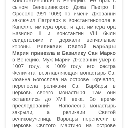
Константинополя в Венецию. Её брак с
сыном Венецианского Дожа Пьетро II
Орсеоло (991-1009) по имени Джованни
заключил Патриарх в Константинополе в
Капелле императоров, и два императора
Базилио II и Константин VIII были
свидетелями и держали венчальные
короны.
Реликвии Святой Барбары
Мария привезла в Базилику Сан Марко
в Венецию. Муж Марии Джованни умер в
1007 году, в 1009 году его сестра
Феличита, возглавляющая монастырь Св.
Иоанна Богослова на острове Торчелло,
перенесла реликвии Св. Барбары в
церковь своего монастыря. Там они
оставались до XVIII века. Во время
преследований Наполеона монастырь
закрыли, а реликвии Святой
великомученицы Варвары перенесли в
церковь Святого Мартино на острове