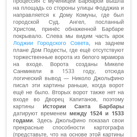
процессия с мученицей Барбарой вышла
на площадь со стороны улицы Фодджиа и
направляется к Дому Комуны, где был
городской Суд. Ангел, посланный
Христом, принёс обнаженной Барбаре
покрывало. Слева мы видим часть арок
Лоджии Городского Совета
, на заднем
плане Дом Подесты, где ещё отсутствуют
торжественные ворота из белого мрамора
на входе. Ворота созданы Микеле
Санмикели в 1533 году, отсюда
логический вывод — Николо Джольфино
писал эти картины раньше, когда ворот
ещё не было. Вторых ворот также нет на
входе во Дворец Капитанов, поэтому
картины
Истории Санта Барбары
датируют временем
между 1524 и 1533
годами
. Здесь Джольфино показал свои
прекрасные способности картографа
(представьте, что на основе этой картины