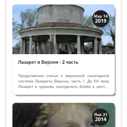
Венецианская
Мар 14
2019
Верона
Лазарет в Вероне - 2 часть
Продолжение статьи о веронской санитарной
системе Лазареты Вероны, часть 1. До XVI века
Лазарет и церковь находились ближе к центру
Вероны (в районе современной улицы Бассо
Аквар) - «ин Акваро». Здания старого Лазарета
снесли в 1517-19 гг. по распоряжению
венецианских...
Святые и реликвии
Янв 21
2014
Традиции