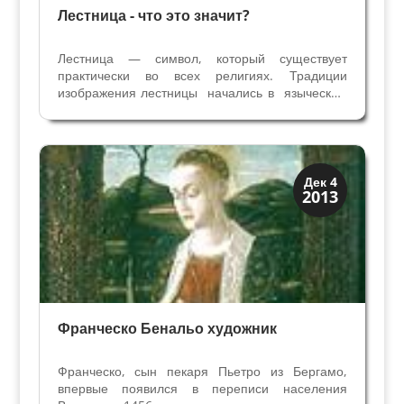
Лестница - что это значит?
Лестница — символ, который существует
практически во всех религиях. Традиции
изображения лестницы начались в языческом
культе поклонения богу Митре и перешли в
христианство, в ислам, а также стали частью
мистерий алхимии и разных эзотерических
течений. Мораль,...
Искусство
Дек 4
2013
Художники
Франческо Бенальо художник
Франческо, сын пекаря Пьетро из Бергамо,
впервые появился в переписи населения