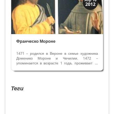
2012
Художники
Франческо Мороне
1471 – родился в Вероне в семье художника
Доменико Мороне и Чечилии. 1472 –
упоминается в возрасте 1 года, проживает в
районе Сан Витале вместе с родителями. 1491
- Франческо 18 лет, проживает с родителями и
братом Антонио. Их отец Доменико со своими
двумя сыновьями...
Теги