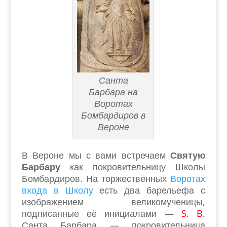
Санта
Барбара на
Воротах
Бомбардиров в
Вероне
В Вероне мы с вами встречаем
Святую
Барбару
как покровительницу Школы
Бомбардиров. На торжественных
Воротах
входа в Школу
есть два барельефа с
изображением великомученицы,
подписанные её инициалами —
S. B.
Санта Барбара — покровительница