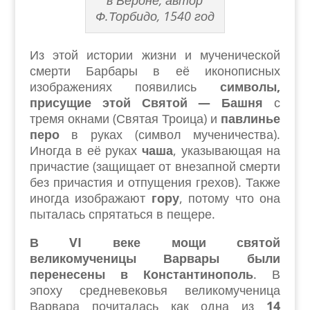
в Вероне, автор
Ф.Торбидо, 1540 год
Из этой истории жизни и мученической
смерти Барбары в её иконописных
изображениях появились
символы,
присущие этой Святой — Башня
с
тремя окнами (Святая Троица) и
павлинье
перо
в руках (символ мученичества).
Иногда в её руках
чаша
, указывающая на
причастие (защищает от внезапной смерти
без причастия и отпущения грехов). Также
иногда изображают
гору
, потому что она
пыталась спрятаться в пещере.
В VI веке мощи святой
великомученицы Варвары были
перенесены в Константинополь
. В
эпоху средневековья великомученица
Варвара почиталась как одна из
14