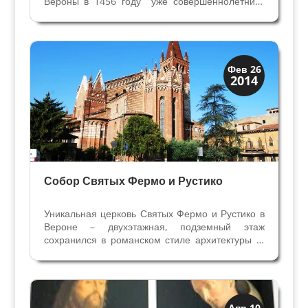
Вероны в 1456 году уже совершеннолетним,
проживающим вместе с отцом. Родился
Франческо предположительно в 1432 году, но
пока неизвестно в каком городе. Вместе с
братом Донато Франческо...
Верона
Фев 26
2014
Экскурсии
Собор Святых Фермо и Рустико
Уникальная церковь Святых Фермо и Рустико в
Вероне – двухэтажная, подземный этаж
сохранился в романском стиле архитектуры XI
века, а верхняя церковь перестроена монахами
францисканцами в XIII веке в готическом. Как и
во многих католических соборах, в Сан Фермо
мы...
Искусство
Апр 10