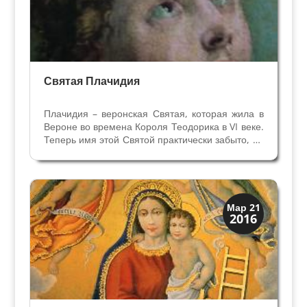
Святая Плачидия
Плачидия – веронская Святая, которая жила в
Вероне во времена Короля Теодорика в VI веке.
Теперь имя этой Святой практически забыто, но
в своё время она была особенно почитаема в
приходе церкви Св. Стефано. Ей был посвящён
алтарь в этой церкви, и в 1547 году художник...
Искусство
Мар 21
2016
Символы