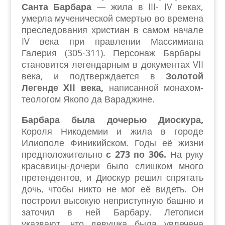
Санта Барбара
— жила в III- IV веках,
умерла мученической смертью во времена
преследования христиан в самом начале
IV века при правлении Массимиана
Галерия (305-311). Персонаж Барбары
становится легендарным в документах VII
века, и подтверждается в
Золотой
Легенде XII века,
написанной монахом-
теологом Якопо да Вараджине.
Барбара была дочерью Диоскура,
Короля Никодемии и жила в городе
Илиополе Финикийском. Годы её жизни
предположительно
с 273 по 306.
На руку
красавицы-дочери было слишком много
претендентов, и Диоскур решил спрятать
дочь, чтобы никто не мог её видеть. Он
построил высокую неприступную башню и
заточил в ней Барбару. Летописи
указвают, что девушка была увлечена