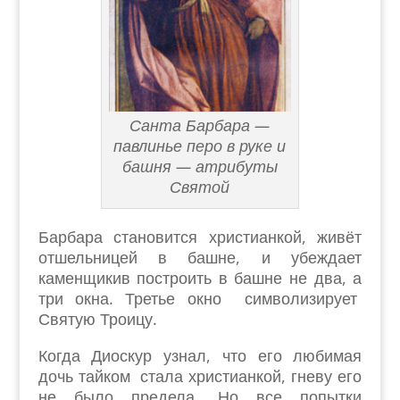
Санта Барбара —
павлинье перо в руке и
башня — атрибуты
Святой
Барбара становится христианкой, живёт
отшельницей в башне, и убеждает
каменщикив построить в башне не два, а
три окна. Третье окно символизирует
Святую Троицу.
Когда Диоскур узнал, что его любимая
дочь тайком стала христианкой, гневу его
не было предела. Но все попытки