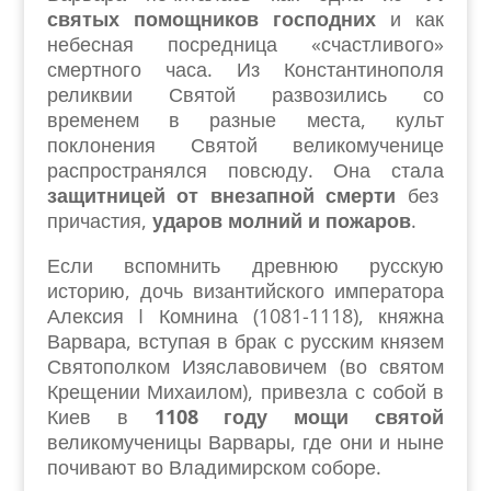
святых помощников господних
и как
небесная посредница «счастливого»
смертного часа. Из Константинополя
реликвии Святой развозились со
временем в разные места, культ
поклонения Святой великомученице
распространялся повсюду. Она стала
защитницей от внезапной смерти
без
причастия,
ударов молний и пожаров
.
Если вспомнить древнюю русскую
историю, дочь византийского императора
Алексия I Комнина (1081-1118), княжна
Варвара, вступая в брак с русским князем
Святополком Изяславовичем (во святом
Крещении Михаилом), привезла с собой в
Киев в
1108 году мощи святой
великомученицы Варвары, где они и ныне
почивают во Владимирском соборе.