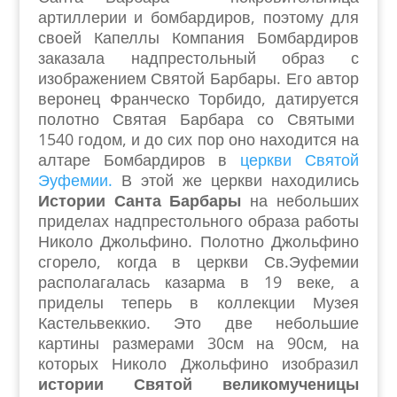
артиллерии и бомбардиров, поэтому для
своей Капеллы Компания Бомбардиров
заказала надпрестольный образ с
изображением Святой Барбары. Его автор
веронец Франческо Торбидо, датируется
полотно Святая Барбара со Святыми
1540 годом, и до сих пор оно находится на
алтаре Бомбардиров в
церкви Святой
Эуфемии.
В этой же церкви находились
Истории Санта Барбары
на небольших
приделах надпрестольного образа работы
Николо Джольфино. Полотно Джольфино
сгорело, когда в церкви Св.Эуфемии
располагалась казарма в 19 веке, а
приделы теперь в коллекции Музея
Кастельвеккио. Это две небольшие
картины размерами 30см на 90см, на
которых Николо Джольфино изобразил
истории Святой великомученицы