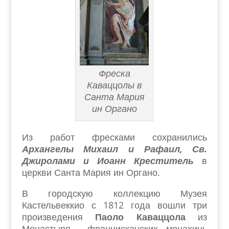
Фреска
Каваццолы в
Санта Мария
ин Органо
Из работ фресками сохранились
Архангелы Михаил и Рафаил, Св.
Джиролами и Иоанн Креститель
в
церкви Санта Мария ин Органо.
В городскую коллекцию Музея
Кастельвеккио с 1812 года вошли три
произведения
Паоло Каваццола
из
Монастыря францисканских монахинь