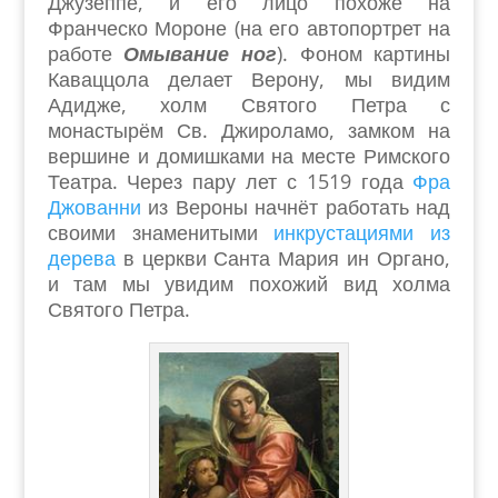
Джузеппе, и его лицо похоже на
Франческо Мороне (на его автопортрет на
работе
Омывание ног
). Фоном картины
Каваццола делает Верону, мы видим
Адидже, холм Святого Петра с
монастырём Св. Джироламо, замком на
вершине и домишками на месте Римского
Театра. Через пару лет с 1519 года
Фра
Джованни
из Вероны начнёт работать над
своими знаменитыми
инкрустациями из
дерева
в церкви Санта Мария ин Органо,
и там мы увидим похожий вид холма
Святого Петра.