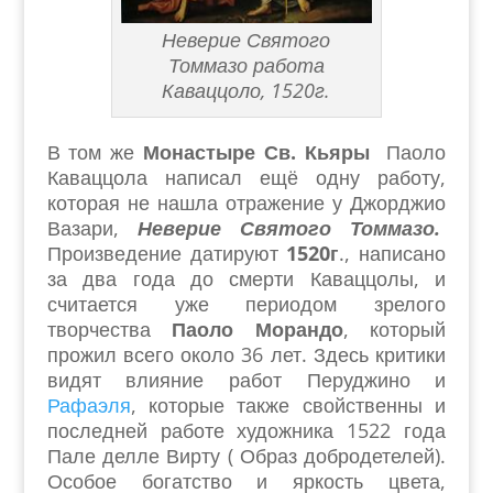
Неверие Святого
Томмазо работа
Каваццоло, 1520г.
В том же
Монастыре Св. Кьяры
Паоло
Каваццола написал ещё одну работу,
которая не нашла отражение у Джорджио
Вазари,
Неверие Святого Томмазо.
Произведение датируют
1520г
., написано
за два года до смерти Каваццолы, и
считается уже периодом зрелого
творчества
Паоло Морандо
, который
прожил всего около 36 лет. Здесь критики
видят влияние работ Перуджино и
Рафаэля
, которые также свойственны и
последней работе художника 1522 года
Пале делле Вирту ( Образ добродетелей).
Особое богатство и яркость цвета,