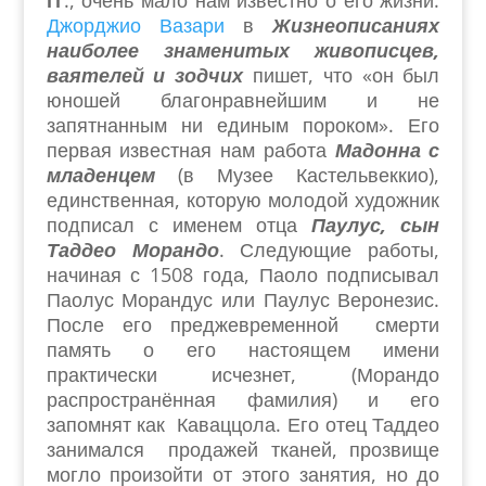
гг
., очень мало нам известно о его жизни.
Джорджио Вазари
в
Жизнеописаниях
наиболее знаменитых живописцев,
ваятелей и зодчих
пишет, что «он был
юношей благонравнейшим и не
запятнанным ни единым пороком». Его
первая известная нам работа
Мадонна с
младенцем
(в Музее Кастельвеккио),
единственная, которую молодой художник
подписал с именем отца
Паулус, сын
Таддео Морандо
. Следующие работы,
начиная с 1508 года, Паоло подписывал
Паолус Морандус или Паулус Веронезис.
После его преджевременной смерти
память о его настоящем имени
практически исчезнет, (Морандо
распространённая фамилия) и его
запомнят как Каваццола. Его отец Таддео
занимался продажей тканей, прозвище
могло произойти от этого занятия, но до