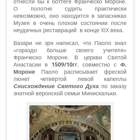
отнесли бы к боттеге Франческо Мороне.
О полотне судить практически
невозможно, оно находится в запасниках
Музея в очень плохом состоянии после
неудачных реставраций в конце XIX века.
Вазари не зря написал, что Паоло знал
«гораздо больше своего учителя»
Франческо Мороне. В церкви Святой
Анастасии в
1509/10гг
. совместно с
Ф.
Мороне
Паоло расписывает фреской
люнет четвёртой левой капеллы
Снисхождение Святого Духа
по заказу
знатной веронской семьи Минискальки.