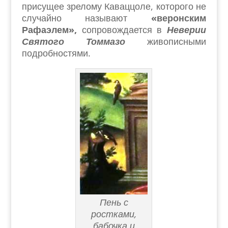
присущее зрелому Каваццоле, которого не
случайно называют
«веронским
Рафаэлем»,
сопровождается в
Неверии
Святого Томмазо
живописными
подробностями.
Пень с
ростками,
бабочка и