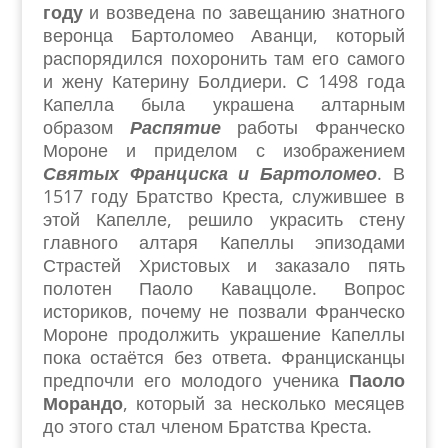
году
и возведена по завещанию знатного
веронца Бартоломео Аванци, который
распорядился похоронить там его самого
и жену Катерину Болдиери. С 1498 года
Капелла была украшена алтарным
образом
Распятие
работы Франческо
Мороне и приделом с изображением
Святых Франциска и Бартоломео
. В
1517 году Братство Креста, служившее в
этой Капелле, решило украсить стену
главного алтаря Капеллы эпизодами
Страстей Христовых и заказало пять
полотен Паоло Каваццоле. Вопрос
историков, почему не позвали Франческо
Мороне продолжить украшение Капеллы
пока остаётся без ответа. Францисканцы
предпочли его молодого ученика
Паоло
Морандо
, который за несколько месяцев
до этого стал членом Братства Креста.