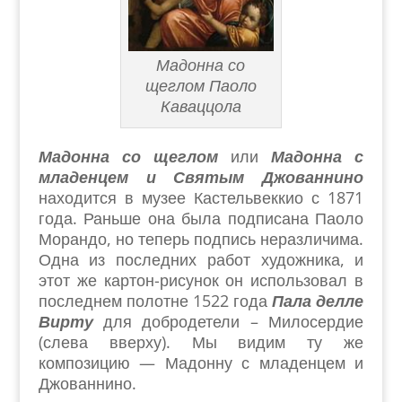
Мадонна со
щеглом Паоло
Каваццола
Мадонна со щеглом
или
Мадонна с
младенцем и Святым Джованнино
находится в музее Кастельвеккио с 1871
года. Раньше она была подписана Паоло
Морандо, но теперь подпись неразличима.
Одна из последних работ художника, и
этот же картон-рисунок он использовал в
последнем полотне 1522 года
Пала делле
Вирту
для добродетели – Милосердие
(слева вверху). Мы видим ту же
композицию — Мадонну с младенцем и
Джованнино.