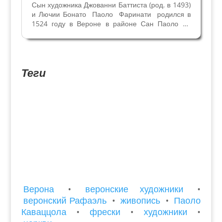
Сын художника Джованни Баттиста (род. в 1493)
и Лючии Бонато Паоло Фаринати родился в
1524 году в Вероне в районе Сан Паоло ин
Кампомарцо. Предположительно его домом
был небольшой дворец Фрегозо-Гаспари-Де
Росси на улице Сан Витале, № 11.
Центральный зал этого...
Теги
Верона
•
веронские художники
•
веронский Рафаэль
•
живопись
•
Паоло
Каваццола
•
фрески
•
художники
•