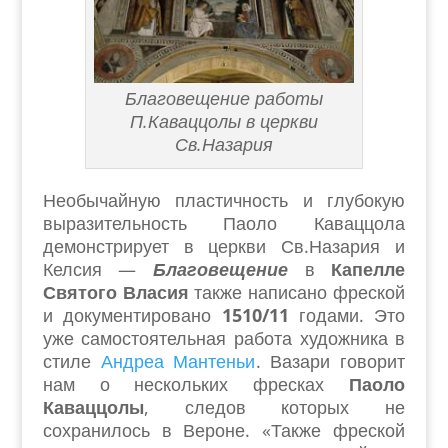
Благовещение работы
П.Каваццолы в церкви
Св.Назария
Необычайную пластичность и глубокую
выразительность Паоло Каваццола
демонстрирует в церкви Св.Назария и
Келсия —
Благовещение
в
Капелле
Святого Власия
также написано фреской
и документировано
1510/11
годами. Это
уже самостоятельная работа художника в
стиле
Андреа Мантеньи
. Вазари говорит
нам о нескольких фресках
Паоло
Каваццолы
, следов которых не
сохранилось в Вероне. «Также фреской