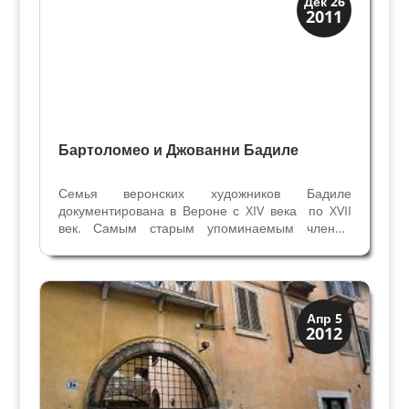
Дек 26
2011
Художники
Бартоломео и Джованни Бадиле
Семья веронских художников Бадиле
документирована в Вероне с XIV века по XVII
век. Самым старым упоминаемым членом
семьи был Николо, сын Джирольдо (документы
1354г., 1361г., умер до 27 октября 1362г.).
Известно, что у него был сын Бартоломео (1329
– 1389)....
Верона
Апр 5
2012
Веронцы