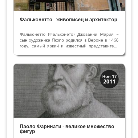
Фальконетто - живописец и архитектор
Фальконетто (Фальконето) Джованни Мария –
сын художника Якопо родился в Вероне в 1468
году, самый яркий и известный представитель
этой династии веронских живописцев. Вместе с
отцом он упоминается в архивных документах в
1472, 1481 и 1491 гг. В Вероне почти всегда...
Искусство
Ноя 17
2011
Художники
Паоло Фаринати - великое множество
фигур