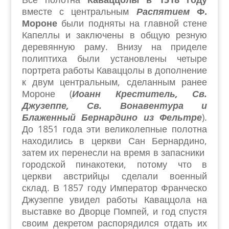
вместе с центральным
Распятием
Ф.
Мороне
были подняты на главной стене
Капеллы и заключены в общую резную
деревянную раму. Внизу на приделе
полиптиха были установлены четыре
портрета работы Каваццолы в дополнение
к двум центральным, сделанным ранее
Мороне (
Иоанн Креститель, Св.
Джузеппе, Св. Вонавентура и
Блаженный Бернардино из Фельтре
).
До 1851 года эти великолепные полотна
находились в церкви Сан Бернардино,
затем их перенесли на время в запасники
городской пинакотеки, потому что в
церкви австрийцы сделали военный
склад. В 1857 году Император Франческо
Джузеппе увидел работы Каваццола на
выставке во Дворце Помпей, и год спустя
своим декретом распорядился отдать их