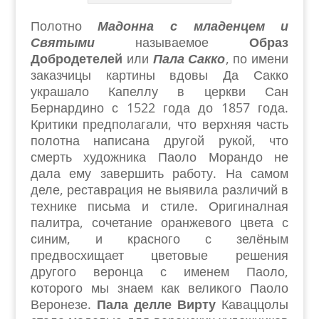
Полотно
Мадонна с младенцем и
Святыми
называемое
Образ
Добродетелей
или
Пала Сакко
,
по имени
заказчицы картины вдовы Да Сакко
украшало Капеллу в церкви Сан
Бернардино с 1522 года до 1857 года.
Критики предполагали, что верхняя часть
полотна написана другой рукой, что
смерть художника Паоло Морандо не
дала ему завершить работу. На самом
деле, реставрация не выявила различий в
технике письма и стиле. Оригиналная
палитра, сочетание оранжевого цвета с
синим, и красного с зелёным
предвосхищает цветовые решения
другого веронца с именем Паоло,
которого мы знаем как великого Паоло
Веронезе.
Пала делле Вирту
Каваццолы