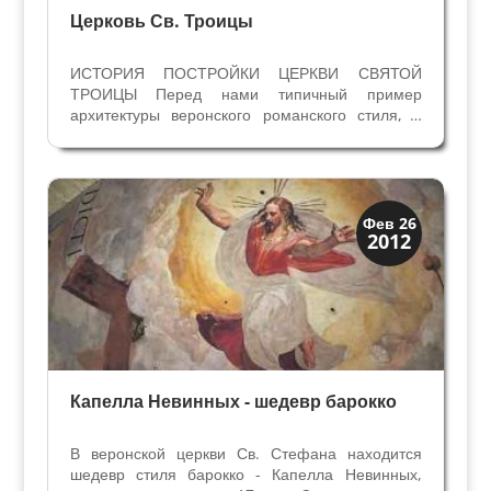
Церковь Св. Троицы
ИСТОРИЯ ПОСТРОЙКИ ЦЕРКВИ СВЯТОЙ
ТРОИЦЫ Перед нами типичный пример
архитектуры веронского романского стиля, с
характерными чередованием полос туфа и
кирпичной кладки на колокольне и в атрио
перед входом в церковь. От примитивной
церквушки на этом месте сохранились...
Скрытая Верона
Фев 26
2012
Церкви
Капелла Невинных - шедевр барокко
В веронской церкви Св. Стефана находится
шедевр стиля барокко - Капелла Невинных,