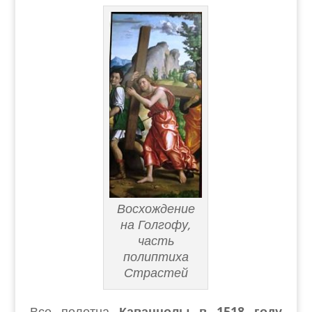
Восхождение
на Голгофу,
часть
полиптиха
Страстей
Все полотна
Каваццолы
в 1518 году