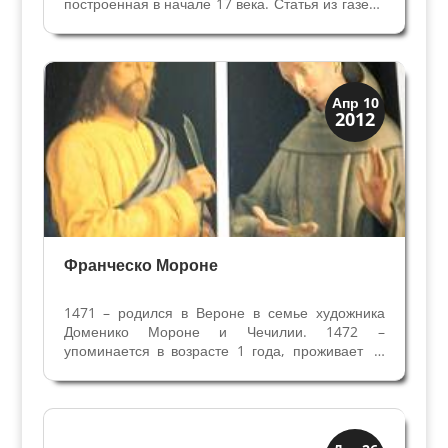
построенная в начале 17 века. Статья из газеты
"Арена", серия "Досье. Неизвестная Верона"
13/10/2008 Реставрация, законченная в 2007
году, вернула первоначальную красоту
Капелле...
Искусство
Апр 10
2012
Художники
Франческо Мороне
1471 – родился в Вероне в семье художника
Доменико Мороне и Чечилии. 1472 –
упоминается в возрасте 1 года, проживает в
районе Сан Витале вместе с родителями. 1491
- Франческо 18 лет, проживает с родителями и
братом Антонио. Их отец Доменико со своими
двумя сыновьями...
Искусство