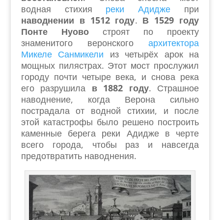
водная стихия
реки Адидже
при
наводнении в 1512 году
.
В 1529 году
Понте Нуово
строят по проекту
знаменитого веронского
архитектора
Микеле Санмикели
из четырёх арок на
мощных пилястрах. Этот мост прослужил
городу почти четыре века, и снова река
его разрушила
в 1882 году
. Страшное
наводнение, когда Верона сильно
пострадала от водной стихии, и после
этой катастрофы было решено построить
каменные берега реки Адидже в черте
всего города, чтобы раз и навсегда
предотвратить наводнения.