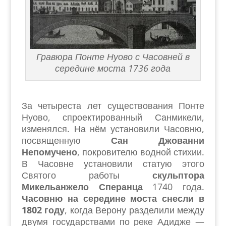
Гравюра Понте Нуово с Часовней в
середине моста 1736 года
За четыреста лет существования Понте
Нуово, спроектированный Санмикели,
изменялся. На нём установили Часовню,
посвященную
Сан Джованни
Непомучено
, покровителю водной стихии.
В Часовне установили статую этого
Святого работы
скульптора
Микельанжело Сперанца
1740 года.
Часовню на середине моста снесли в
1802 году
, когда Верону разделили между
двумя государствами по реке Адидже —