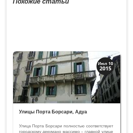
Похожие статьи
Скрытая Верона
Июл 10
2015
Улицы и площади
Улицы Порта Борсари, Адуа
Улица Порта Борсари полностью соответствует
городскому декумано массимо – главной улице