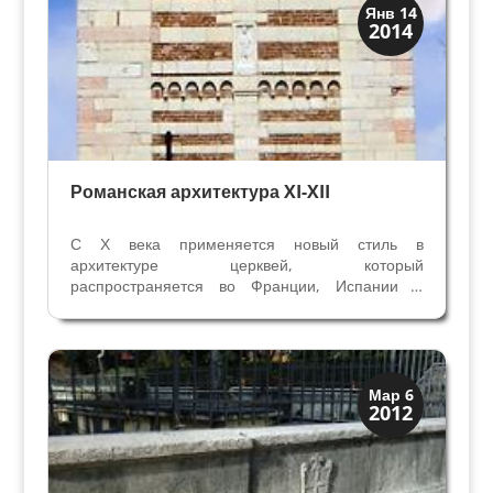
Архитектура
Янв 14
2014
Искусство
Романская архитектура XI-XII
С Х века применяется новый стиль в
архитектуре церквей, который
распространяется во Франции, Испании и
Италии к XII веку – романский стиль. Многие
религиозные здания Вероны и провинции
строили в те времена, и некоторые до сих пор
сохранили романскую архитектуру....
Скрытая Верона
Мар 6
2012
Улицы и площади