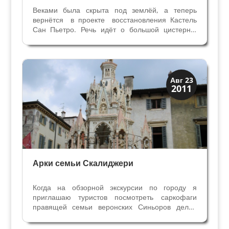
Веками была скрыта под землёй, а теперь
вернётся в проекте восстановления Кастель
Сан Пьетро. Речь идёт о большой цистерне,
названной висконтеа, расположенной на холме
под замком Сан Пьетро. Глубиной 20 метров и
такой же ширины, инженерное гидравлическое
сооружение...
Без рубрики
Авг 23
2011
Арки семьи Скалиджери
Когда на обзорной экскурсии по городу я
приглашаю туристов посмотреть саркофаги
правящей семьи веронских Синьоров делла
Скала, Арки Скалиджеров, не все интересуются
«могилами», но, увидев это великолепие