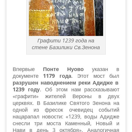
Графити 1239 года на
стене Базилики Св.Зенона
Впервые
Понте Нуово
указан в
документе
1179 года
. Этот мост был
разрушен наводнением реки Адидже в
1239 году
. Об этом нам рассказывают
«графити» жителей Вероны в двух
церквях. В Базилике Святого Зенона на
одной из фресок очевидец событий
нацарапал новости: «1239, воды Адидже
снесли три моста Каменный, Новый и
Нави в день 3 октября». Аналогичная