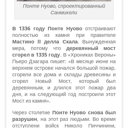
Понте Нуово, спроектированный
Санмикели
В 1336 году Понте Нуово
отстраивают
полностью из камня при правителе
Мастино II делла Скала
. Вынужденная
мера, потому что
деревянный мост
сгорел в 1335 году
. В «Хрониках Вероны»
Пьеро Дзагара пишет: «В месяце июне на
верхнем острове начался большой пожар,
сгорели все дома и склады древесины и
сгорел Новый Мост, который был
деревянным, и длился этот пожар два
дня, и на следующий год построили этот
Мост из камня».
Через столетие
Понте Нуово снова был
разрушен
, на этот раз людьми. Во время
отступлени войск Николо Пиччинини,