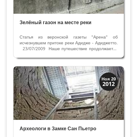
Зелёный газон на месте реки
Статья из веронской газеты "Арена" об
исчезнувшем притоке реки Адидже - Адиджетто.
23/07/2009 Наше путешествие продолжается
не по скрытым местам Вероны, а по
исчезнувшим со временем. В середине улицы
Даниеле Манин, между улицами Рома и
Маркони, сохранился...
Археология
Ноя 20
2012
История
Археологи в Замке Сан Пьетро