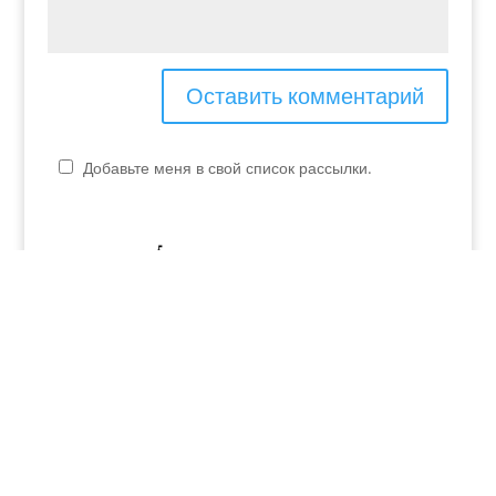
Добавьте меня в свой список рассылки.
P.IVA - 04048990230
elvira.verona@yahoo.it
+39 349 253 07 01