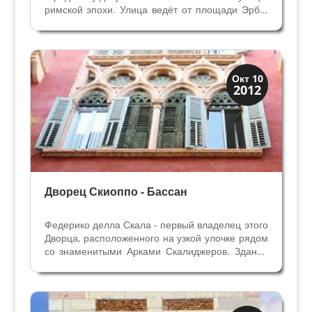
римской эпохи. Улица ведёт от площади Эрбе,
на которой когда-то был римский Форум, до
городских ворот в крепостной стене. Эти ворота
Порта Борсари дали в средние века название...
Виллы и дворцы
Окт 10
2012
Скрытая Верона
Дворец Скиоппо - Бассан
Федерико делла Скала - первый владелец этого
Дворца, расположенного на узкой улочке рядом
со знаменитыми Арками Скалиджеров. Здание
рядом с церквью Санта Мария ин Кьявика на
одноимённой улице принадлежало Федерико
делла Скала, племяннику основателя
династии...