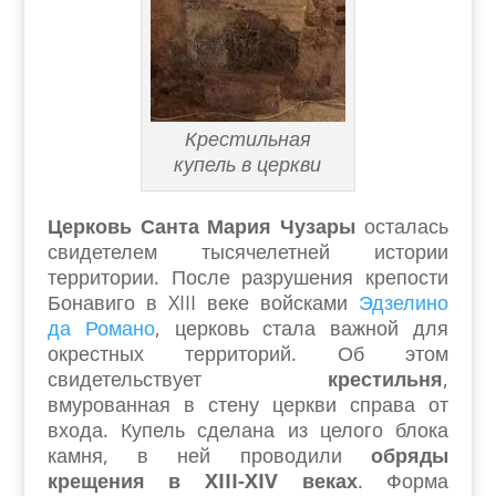
Крестильная
купель в церкви
Церковь Санта Мария Чузары
осталась
свидетелем тысячелетней истории
территории. После разрушения крепости
Бонавиго в XIII веке войсками
Эдзелино
да Романо
, церковь стала важной для
окрестных территорий. Об этом
свидетельствует
крестильня
,
вмурованная в стену церкви справа от
входа. Купель сделана из целого блока
камня, в ней проводили
обряды
крещения в XIII-XIV веках
. Форма