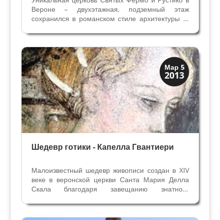
Вероне – двухэтажная, подземный этаж
сохранился в романском стиле архитектуры XI
века, а верхняя церковь перестроена монахами
францисканцами в XIII веке в готическом. Как и
во многих католических соборах, в Сан Фермо
мы...
Верона
Мар 5
2013
Средневековая
Шедевр готики - Капелла Гвантиери
Малоизвестный шедевр живописи создан в XIV
веке в веронской церкви Санта Мария Делла
Скала благодаря завещанию знатного
горожанина. Самая распространённая книга в
Европе после Библии - "Золотая Легенда"
вдохновила живописца из Вероны Джованни