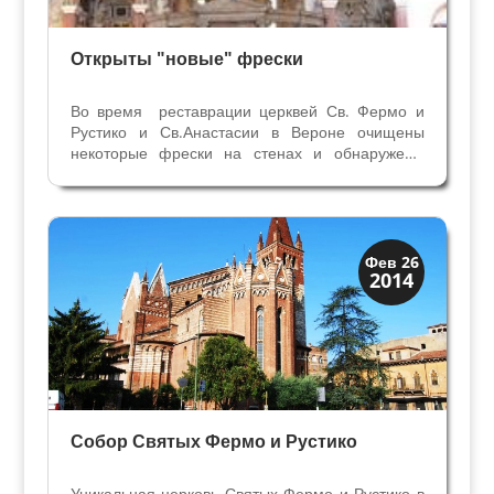
Открыты "новые" фрески
Во время реставрации церквей Св. Фермо и
Рустико и Св.Анастасии в Вероне очищены
некоторые фрески на стенах и обнаружены
новые фрагменты живописи начала
четырнадцатого века в Вероне. Их изучала
искусствовед Катерина Джемма Бренцони.
Результаты исследований...
Верона
Фев 26
2014
Экскурсии
Собор Святых Фермо и Рустико
Уникальная церковь Святых Фермо и Рустико в