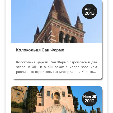
Бадиле на работу. В...
Колокольни
Апр 5
2013
Скрытая Верона
Колокольня Сан Фермо
Колокольня церкви Сан Фермо строилась в два
этапа: в XII и в XIII веках с использованием
различных строительных материалов. Колокола
на башне 1755 года. Прежде чем подняться на
старинную колокольню, необходимо обратить
внимание на легендарный колокол, который...
Верона
Июл 25
2012
Веронцы