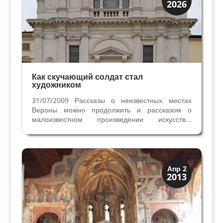
2026
История
Как скучающий солдат стал
художником
31/07/2009 Рассказы о неизвестных местах
Вероны можно продолжить и рассказом о
малоизвестном произведении искусства,
которое связано со знаменитой церквью Сан
Джорджио ин Брайда. Речь идёт об
изображении Христа, несущего крест,
написанного необычной растительной...
История
Апр 2
2013
Открытия