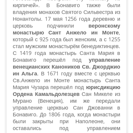
кирпичей». В Бонавиго также были
владения монахов Святого Сильвестра из
Нонантолы. 17 мая 1256 года деревню и
церковь подчинили
веронскому
монастырю Сант Анжело ин Монте
,
который с 925 года был женским, а с 1255
стал мужским монастырём бенедиктинцев.
С 1419 года монастырь Санта Мария в
Бонавиго перешёл под
управление
венецианских Каноников Св. Джорджио
ин Альга
. В 1671 году вместе с церквью
Св.Анжело ин Монте монастырь Санта
Мария Чузара перешёл под
юрисдикцию
Ордена Камальдолезцев
Сан Микеле из
Мурано (Венеция), им же передали
управление церквью Сан Джованни в
Бонавиго. До 1806 года, когда монастыри
были закрыты при Наполеоне, они
оставались под управлением