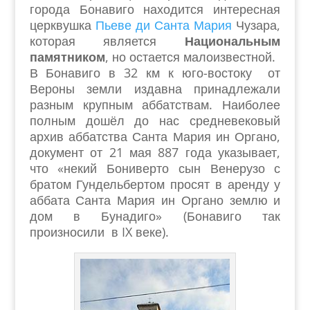
города Бонавиго находится интересная
церквушка
Пьеве ди Санта Мария
Чузара,
которая является
Национальным
памятником
, но остается малоизвестной.
В Бонавиго в 32 км к юго-востоку от
Вероны земли издавна принадлежали
разным крупным аббатствам. Наиболее
полным дошёл до нас средневековый
архив аббатства Санта Мария ин Органо,
документ от 21 мая 887 года указывает,
что «некий Бониверто сын Венерузо с
братом Гундельбертом просят в аренду у
аббата Санта Мария ин Органо землю и
дом в Бунадиго» (Бонавиго так
произносили в IX веке).