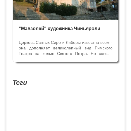
"Мавзолей" художника Чиньяроли
Церковь Святых Сиро и Либеры известна всем -
она дополняет великолепный вид Римского
Театра на холме Святого Петра. Но совсем
немногие входили внутрь. А здесь находятся
интересные произведения искусства и могила
одного из известнейших веронских художников
Джанбеттино...
Теги