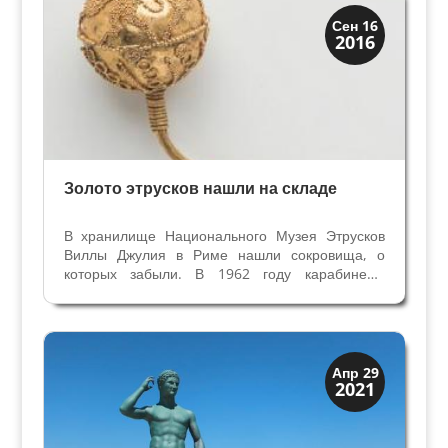
принцесс Савойского дома...
История
Сен 16
2016
Открытия
Золото этрусков нашли на складе
В хранилище Национального Музея Этрусков
Виллы Джулия в Риме нашли сокровища, о
которых забыли. В 1962 году карабинеры
конфисковали в Витербо награбленные
предметы у черных копателей из некрополя
Полледрара в Вульчи. Конфискованные
ценности поместили в хранилище Музея...
История
Апр 29
2021
Открытия