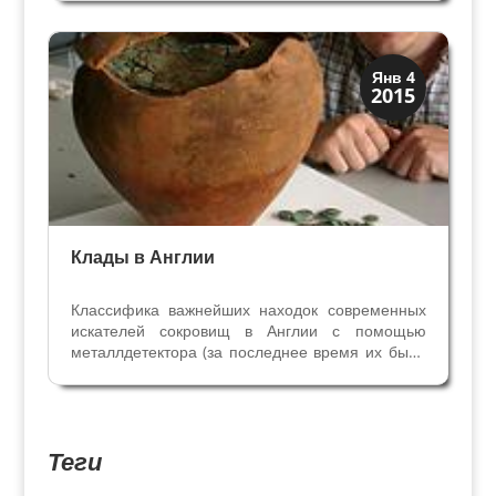
Италии (где в 15 веке были территории
Неаполитанского Королевства). Землетрясение
в Ирпинии...
История
Янв 4
2015
Клады и медали
Клады в Англии
Классифика важнейших находок современных
искателей сокровищ в Англии с помощью
металлдетектора (за последнее время их было
немало) . 10 ценных кладов в Англии 1.
Шрусберри, 2009 год Ник Дэвис впервые
пробовал поиск с металлдетекторам, и сразу
нашёл клад - амфору с 10...
Теги