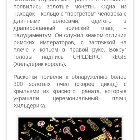
появились золотые монеты. Одна из
находок – кольцо с “портретом” человека с
длинными волосами, одетого в
драпированный воинский плащ –
палудаментум. Он служил знаком отличия
римских императоров, с застежкой на
плече и копьем в правой руке. Вокруг
головы надпись CHILDERICI REGIS
(Хильдерик король).
Раскопки привели к обнаружению более
300 золотых пчел (скорее цикад) с
крыльями из красного граната, которые
украшали церемониальный плащ
Хильдерика.