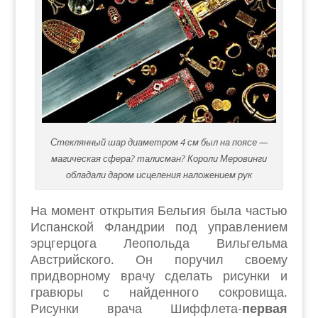
Стеклянный шар диаметром 4 см был на поясе —
магическая сфера? талисман? Короли Меровинги
обладали даром исцеления наложением рук
На момент открытия Бельгия была частью
Испанской Фландрии под управлением
эрцгерцога Леопольда Вильгельма
Австрийского. Он поручил своему
придворному врачу сделать рисунки и
гравюры с найденного сокровища.
Рисунки врача Шиффлета-
первая