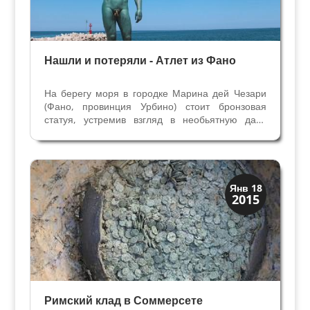
Нашли и потеряли - Атлет из Фано
На берегу моря в городке Марина дей Чезари
(Фано, провинция Урбино) стоит бронзовая
статуя, устремив взгляд в необьятную даль
веков. Статую называют Лизипп из Фано или
Атлет из Фано. Детектив длиной в столетия В 4
веке до н.э. началась история этой бронзовой...
История
Янв 18
2015
Клады и медали
Римский клад в Соммерсете