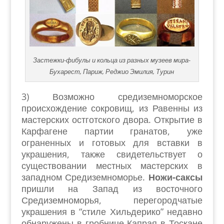
Застежки-фибулы и кольца из разных музеев мира-
Бухарест, Париж, Реджио Эмилия, Турин
3) Возможно средиземноморское
происхождение сокровищ, из Равенны из
мастерских остготского двора. Открытие в
Карфагене партии гранатов, уже
ограненных и готовых для вставки в
украшения, также свидетельствует о
существовании местных мастерских в
западном Средиземноморье.
Ножи-саксы
пришли на Запад из восточного
Средиземноморья, перегородчатые
украшения в “стиле Хильдерико” недавно
обнаружены в гробнице Капрая в Тоскане