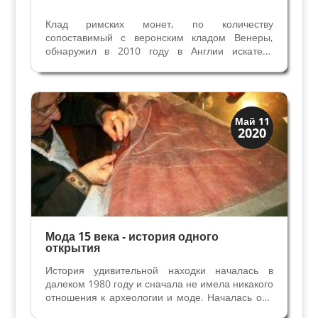
Клад римских монет, по количеству
сопоставимый с веронским кладом Венеры,
обнаружил в 2010 году в Англии искатель
сокровищ Дэвид Крисп. Все клады,
обнаруженные до XX века были случайными,
сделанными во время строительства или
работы на полях. Современные...
Мода и ремесла
Май 11
2020
Традиции
Мода 15 века - история одного
открытия
История удивительной находки началась в
далеком 1980 году и сначала не имела никакого
отношения к археологии и моде. Началась она
с природной катастрофы в южных областях