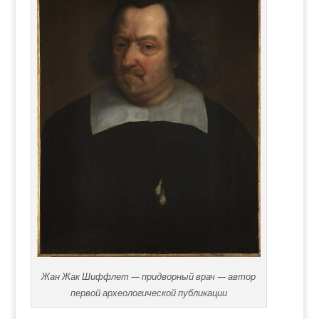
Жан Жак Шиффлет — придворный врач — автор
первой археологической публикации