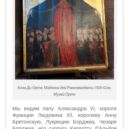
Кола Ди Орте, Мадонна дей Раккомандати,1500-02гг,
Музей Орте
Мы видим папу Александра VI, короля
Франции Людовика XII, королеву Анну
Бретонскую, Лукрецию Борджиа, Чезаре
Борджиа, его супругу Карлотту Д’Альбре