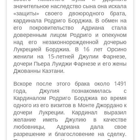
значительное наследство сына она искала
«защиты» своего двоюродного брата,
кардинала Родриго Борджиа. В обмен на
его покровительство Адриана стала
доверенным лицом Родриго и опекуном
над его незаконнорожденной дочерью
Лукрецией Борджиа. В 16 лет Орсино
женили на 15-летней Джулии Фарнезе,
дочери Пьера Луиджи Фарнезе и его жены
Джованны Каэтани.
Вскоре после этого брака около 1491
года, Джулия познакомилась с
Кардиналом Родриго Борджиа во время
одного из его визитов в Монте Джордано к
дочери Лукреции. Кардинал выразил
желание иметь Джулию в качестве
любовницы, Адриана дала свое
разрешение и благословение на сделку.