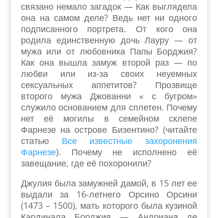
связано немало загадок — Как выглядела
она на самом деле? Ведь нет ни одного
подписанного портрета. От кого она
родила единственную дочь Лауру — от
мужа или от любовника Папы Борджия?
Как она вышла замуж второй раз — по
любви или из-за своих неуемных
сексуальных аппетитов? Прозвище
второго мужа Джованни « с бугром»
служило основанием для сплетен. Почему
нет её могилы в семейном склепе
Фарнезе на острове Бизентино? (читайте
статью
Все известные захоронения
Фарнезе
). Почему не исполнено её
завещание, где её похоронили?
Джулия была замужней дамой, в 15 лет ее
выдали за 16-летнего Орсино Орсини
(1473 – 1500), мать которого была кузиной
Кардинала Борджия — Андриана де