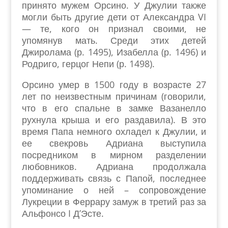
принято мужем Орсино. У Джулии также
могли быть другие дети от Александра VI
— те, кого он признал своими, не
упомянув мать. Среди этих детей
Джиролама (р. 1495), Изабелла (р. 1496) и
Родриго, герцог Непи (р. 1498).
Орсино умер в 1500 году в возрасте 27
лет по неизвестным причинам (говорили,
что в его спальне в замке Вазанелло
рухнула крыша и его раздавила). В это
время Папа немного охладел к Джулии, и
ее свекровь Адриана выступила
посредником в мирном разделении
любовников. Адриана продолжала
поддерживать связь с Папой, последнее
упоминание о ней – сопровождение
Лукреции в Феррару замуж в третий раз за
Альфонсо I Д’Эсте.