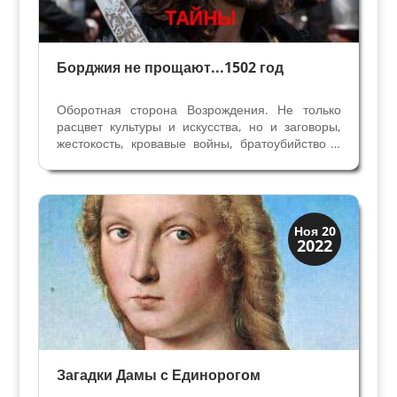
Борджия не прощают...1502 год
Оборотная сторона Возрождения. Не только
расцвет культуры и искусства, но и заговоры,
жестокость, кровавые войны, братоубийство и
предательство. Кондотьер Вителоццо Вителли
помог Джампаоло Бальони в Перудже стать
Синьором города во время заговора
Грифоннетто Бальони...
Искусство
Ноя 20
2022
Тайны картин
Загадки Дамы с Единорогом