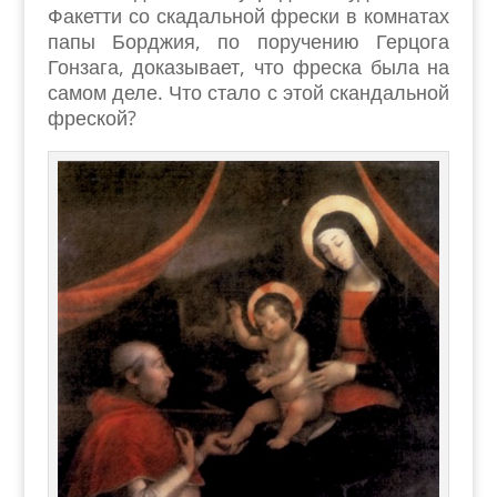
Факетти со скадальной фрески в комнатах
папы Борджия, по поручению Герцога
Гонзага, доказывает, что фреска была на
самом деле. Что стало с этой скандальной
фреской?