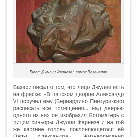
Бюст Джулии Фарнезе?, замок Вазанелло
Вазари писал о том, что лицо Джулии есть
на фреске: «В папском дворце Александр
VI поручил ему (Бернардино Пинтуриккио)
расписать все помещения… над дверью
одного из них он изобразил Богоматерь с
лицом синьоры Джулии Фарнезе и на той
же картине голову поклоняющегося ей
Папы Александра». Жизнеописания