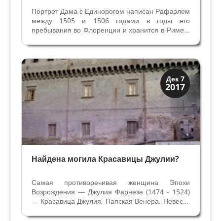
Портрет Дама с Единорогом написан Рафаэлем
между 1505 и 1506 годами в годы его
пребывания во Флоренции и хранится в Риме в
галерее Боргезе. Ореол тайны о личности
дамы, присутствие мифологического животного
и несколько этапов создания шедевра
вызывают желание...
Загадки прошлого
Дек 7
2017
История
Найдена могила Красавицы Джулии?
Самая противоречивая женщина Эпохи
Возрождения — Джулия Фарнезе (1474 - 1524)
— Красавица Джулия, Папская Венера, Невеста
Христа. Как только её не называли, долгие
столетия не утихают страсти вокруг жизни этой