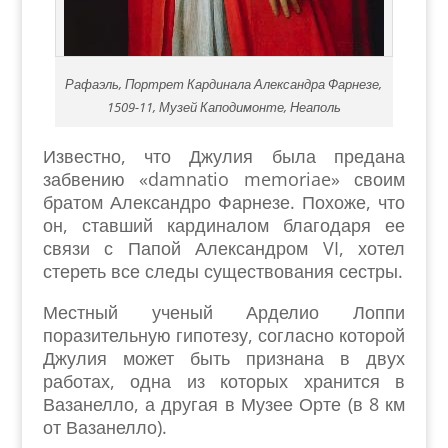
Рафаэль, Портрет Кардинала Александра Фарнезе,
1509-11, Музей Каподимонте, Неаполь
Известно, что Джулия была предана
забвению «damnatio memoriae» своим
братом Александро Фарнезе. Похоже, что
он, ставший кардиналом благодаря ее
связи с Папой Александром VI, хотел
стереть все следы существования сестры.
Местный ученый Арделио Лоппи
поразительную гипотезу, согласно которой
Джулия может быть признана в двух
работах, одна из которых хранится в
Вазанелло, а другая в Музее Орте (в 8 км
от Вазанелло).