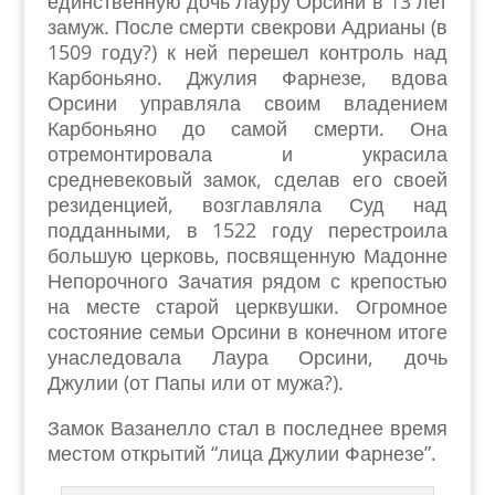
единственную дочь Лауру Орсини в 13 лет
замуж. После смерти свекрови Адрианы (в
1509 году?) к ней перешел контроль над
Карбоньяно. Джулия Фарнезе, вдова
Орсини управляла своим владением
Карбоньяно до самой смерти. Она
отремонтировала и украсила
средневековый замок, сделав его своей
резиденцией, возглавляла Суд над
подданными, в 1522 году перестроила
большую церковь, посвященную Мадонне
Непорочного Зачатия рядом с крепостью
на месте старой церквушки. Огромное
состояние семьи Орсини в конечном итоге
унаследовала Лаура Орсини, дочь
Джулии (от Папы или от мужа?).
Замок Вазанелло стал в последнее время
местом открытий “лица Джулии Фарнезе”.