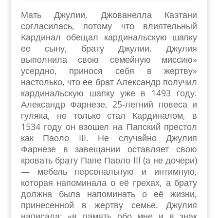
Мать Джулии, Джованелла Каэтани
согласилась, потому что влиятельный
Кардинал обещал кардинальскую шапку
ее сыну, брату Джулии. Джулия
выполнила свою семейную миссию»
усердно, принося себя в жертву»
настолько, что ее брат Александр получил
кардинальскую шапку уже в 1493 году.
Александр Фарнезе, 25-летний повеса и
гуляка, не только стал Кардиналом, в
1534 году он взошел на Папский престол
как Паоло III. Не случайно Джулия
Фарнезе в завещании оставляет свою
кровать брату Папе Паоло III (а не дочери)
— мебель персональную и интимную,
которая напоминала о её грехах, а брату
должна была напоминать о её жизни,
принесенной в жертву семье. Джулия
написала: «в память обо мне и в знак