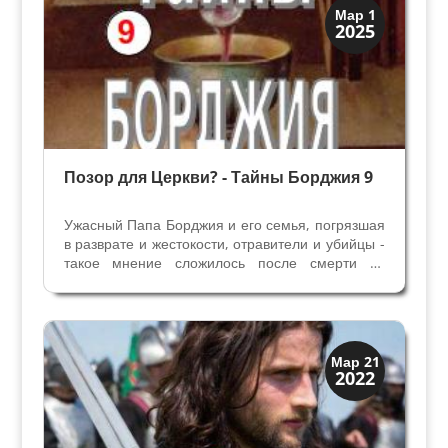
Загадки прошлого
Мар 1
2025
История
Позор для Церкви? - Тайны Борджия 9
Ужасный Папа Борджия и его семья, погрязшая
в разврате и жестокости, отравители и убийцы -
такое мнение сложилось после смерти во
многом благодаря его заклятому врагу
Кардиналу делла Ровере, ставшим Папой
Юлием 2. Иоанн 12, миниатюра, Кодекс
Palatinus Germanicus, ок...
Династии
Мар 21
2022
Заговоры и войны