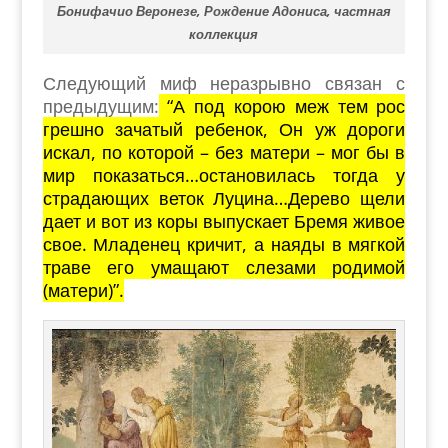
Бонифачио Веронезе, Рождение Адониса, частная
коллекция
Следующий миф неразрывно связан с
предыдущим:
“А под корою меж тем рос
грешно зачатый ребенок, Он уж дороги
искал, по которой – без матери – мог бы в
мир показаться…остановилась тогда у
страдающих веток Луцина…Дерево щели
дает и вот из коры выпускает Бремя живое
свое. Младенец кричит, а наяды в мягкой
траве его умащают слезами родимой
(матери)”.