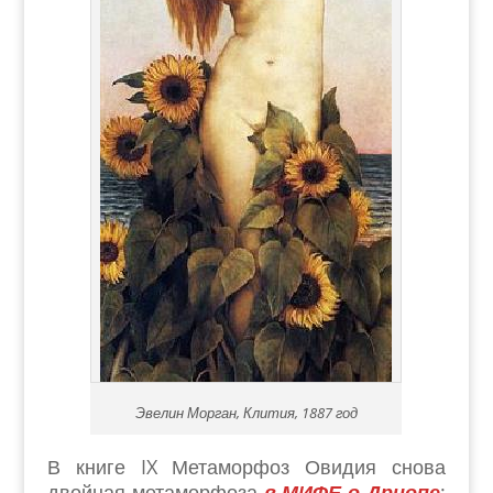
Эвелин Морган, Клития, 1887 год
В книге IX Метаморфоз Овидия снова
двойная метаморфоза
в МИФЕ о Дриопе
: