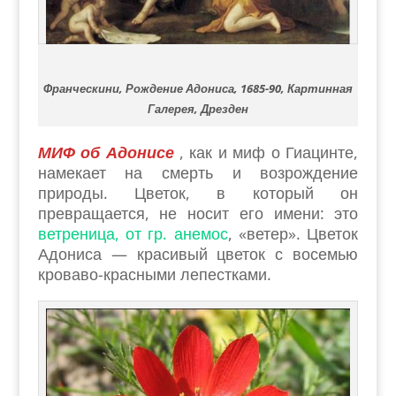
Франческини, Рождение Адониса, 1685-90, Картинная
Галерея, Дрезден
МИФ об Адонисе
, как и миф о Гиацинте,
намекает на смерть и возрождение
природы. Цветок, в который он
превращается, не носит его имени: это
ветреница, от гр. анемос
, «ветер». Цветок
Адониса — красивый цветок с восемью
кроваво-красными лепестками.