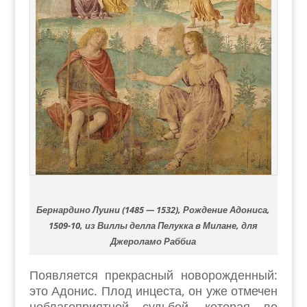
Бернардино Луини (1485 — 1532), Рождение Адониса,
1509-10, из Виллы делла Пелукка в Милане, для
Джероламо Раббиа
Появляется прекрасный новорожденный:
это Адонис. Плод инцеста, он уже отмечен
неблагоприятной судьбой, которая во