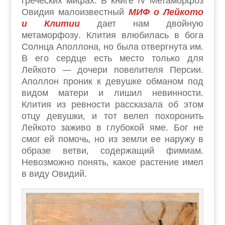
греческих мифах. В книге IV Метаморфоз
Овидия малоизвестный
МИФ о Лейкото
и Клитии
дает нам двойную
метаморфозу. Клития влюбилась в бога
Солнца Аполлона, но была отвергнута им.
В его сердце есть место только для
Лейкото — дочери повелителя Персии.
Аполлон
проник к девушке обманом под
видом матери и лишил невинности.
Клития из ревности рассказала об этом
отцу девушки, и тот велел похоронить
Лейкото заживо в глубокой яме. Бог не
смог ей помочь, но из земли ее наружу в
образе ветви, содержащий фимиам.
Невозможно понять, какое растение имел
в виду Овидий.