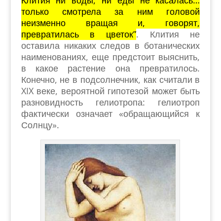
Клития ни воды, ни еды не касалась…
только смотрела за ним головой
неизменно вращая и, говорят,
превратилась в цветок”
. Клития не
оставила никаких следов в ботанических
наименованиях, еще предстоит выяснить,
в какое растение она превратилось.
Конечно, не в подсолнечник, как считали в
XIX веке, вероятной гипотезой может быть
разновидность гелиотропа: гелиотроп
фактически означает «обращающийся к
Солнцу».