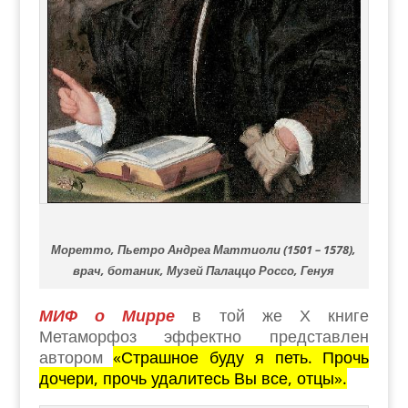
Моретто, Пьетро Андреа Маттиоли (1501 – 1578),
врач, ботаник, Музей Палаццо Россо, Генуя
МИФ о Мирре
в той же Х книге
Метаморфоз эффектно представлен
автором
«Страшное буду я петь. Прочь
дочери, прочь удалитесь Вы все, отцы».