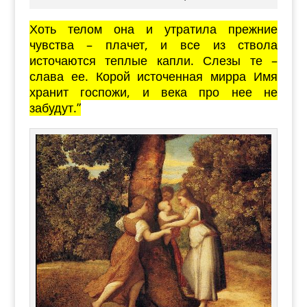
Хоть телом она и утратила прежние
чувства – плачет, и все из ствола
источаются теплые капли. Слезы те –
слава ее. Корой источенная мирра Имя
хранит госпожи, и века про нее не
забудут.”