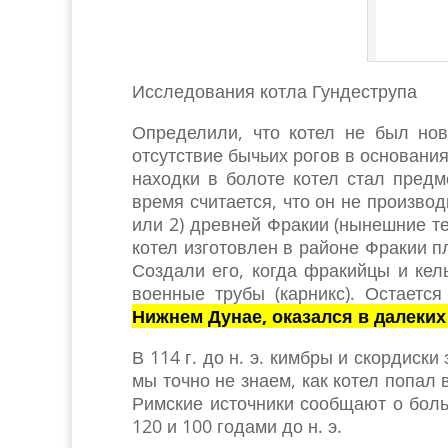
Исследования котла Гундеструпа
Определили, что котел не был нов
отсутствие бычьих рогов в основания
находки в болоте котел стал пред
время считается, что он не произво
или 2) древней Фракии (нынешние т
котел изготовлен в районе Фракии 
Создали его, когда фракийцы и кел
военные трубы (карникс). Остаетс
Нижнем Дунае, оказался в далеких
В 114 г. до н. э. кимбры и скордиск
мы точно не знаем, как котел попал 
Римские источники сообщают о боль
120 и 100 годами до н. э.