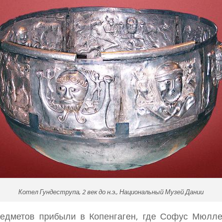
Котел Гундеструпа, 2 век до н.э., Национальный Музей Дании
едметов прибыли в Копенгаген, где Софус Мюллер