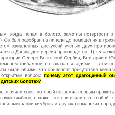
ым, когда попал в болото, заметны потертости и
). Он был разобран на панели до помещения в тряси
метом оживленных дискуссий ученых двух противо
дился в Дании, две версии производства: 1) кельтск
ерритории Северо-Восточной Сербии, Болгарии и Юж
племенем трибаллов, но заказан соседями — этничес
ьты были близки, что объясняет присутствие кельтс
я открытым вопрос:
почему этот драгоценный об
 датских болотах?
и заключили союз, который позволил первым прожить
в руки кимбров, похоже, что они взяли его с собой, к
шой эмиграции кимбров и других германских народ