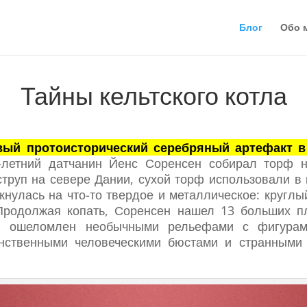
Блог
Обо 
Тайны кельтского котла
ый протоисторический серебряный артефакт в
2-летний датчанин Йенс Соренсен собирал торф н
струп на севере Дании, сухой торф использовали в 
кнулась на что-то твердое и металлическое: кругл
Продолжая копать, Соренсен нашел 13 больших пл
 ошеломлен необычными рельефами с фигурами
инственными человеческими бюстами и странным