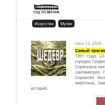
Искусство
Музеи
Окт 13, 2024
Самый красив
1891 года. 2
городка Гунде
Соренсена нат
сантиметров. 
Соренсен был
животных, та
историй.