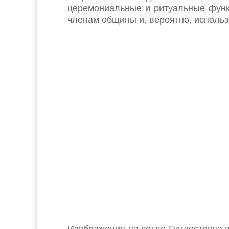
церемониальные и ритуальные функ
членам общины и, вероятно, использ
Изображения на котле Гундеструпа п