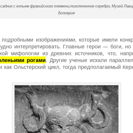
садник с копьем фракийского племени,позолоченное серебро, Музей Лавц
Болгария
 подробными изображениями, которые имели конк
трудно интерпретировать. Главные герои — боги, но
кой мифологии из древних источников, что, нап
оленьими рогами
. Другие ученые искали параллел
и как Ольстерский цикл, тогда предполагаемый Ке
.