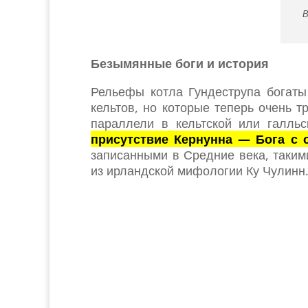
В
Безымянные боги и история
Рельефы котла Гундеструпа богаты
кельтов, но которые теперь очень 
параллели в кельтской или галльс
присутствие Кернунна — Бога с 
записанными в Средние века, таким
из ирландской мифологии Ку Чулинн