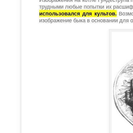
трудными любые попытки их расшифр
использовался для культов.
Возмо
изображение быка в основании для о