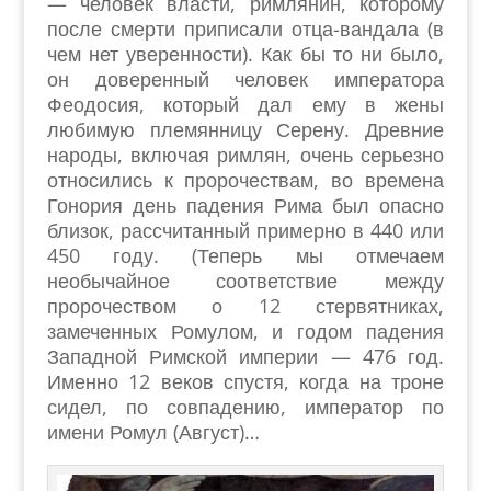
— человек власти, римлянин, которому
после смерти приписали отца-вандала (в
чем нет уверенности). Как бы то ни было,
он доверенный человек императора
Феодосия, который дал ему в жены
любимую племянницу Серену. Древние
народы, включая римлян, очень серьезно
относились к пророчествам, во времена
Гонория день падения Рима был опасно
близок, рассчитанный примерно в 440 или
450 году. (Теперь мы отмечаем
необычайное соответствие между
пророчеством о 12 стервятниках,
замеченных Ромулом, и годом падения
Западной Римской империи — 476 год.
Именно 12 веков спустя, когда на троне
сидел, по совпадению, император по
имени Ромул (Август)…