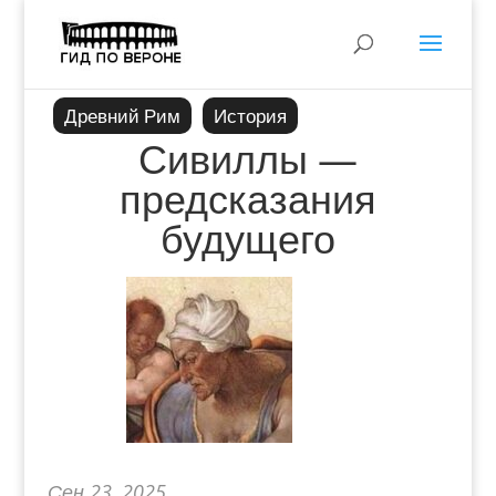
Древний Рим
История
Сивиллы —
предсказания
будущего
Сен 23, 2025