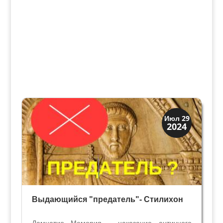
Древний Рим
Июл 29
2024
История
Выдающийся "предатель"- Стилихон
Дамнатио Мемория – наказание античного