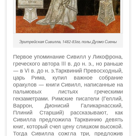
Эритрейская Сивилла, 1482-83гг, полы Дуомо Сиены
Первое упоминание Сивилл у Ликофрона,
греческого автора III в. до н. э., но раньше
— в VI в. до н. э.Тарквиний Превосходный,
царь Рима, купил важное собрание
оракулов — книги Сивилл, написанные на
пальмовых листьях греческими
гекзаметрами. Римские писатели (Геллий,
Варрон, Дионисий Галикарнасский,
Плиний Старший) рассказывают, как
Сивилла предложила Тарквинию девять
книг, который счел цену слишком высокой.
Тогда Сивилла сожгла три, предложив