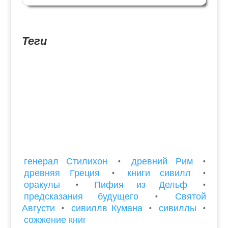
опубликовал докторскую диссертацию Франко
Лучани, касающуюся Рабов и освобождённых
муниципальных рабов в...
Теги
генерал Стилихон
•
древний Рим
•
древняя Греция
•
книги сивилл
•
оракулы
•
Пифия из Дельф
•
предсказания будущего
•
Святой
Августи
•
сивиллв Кумана
•
сивиллы
•
сожжение книг