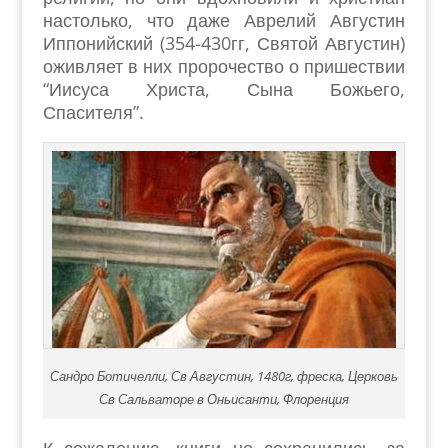
настолько, что даже Аврелий Августин
Иппонийский (354-430гг, Святой Августин)
оживляет в них пророчество о пришествии
“Иисуса Христа, Сына Божьего,
Спасителя”.
Сандро Ботичелли, Св Августин, 1480г, фреска, Церковь
Св Сальваторе в Оньисанти, Флоренция