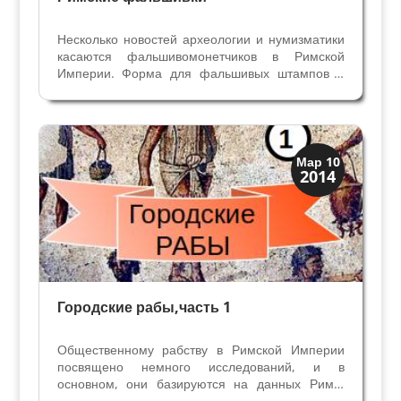
Несколько новостей археологии и нумизматики
касаются фальшивомонетчиков в Римской
Империи. Форма для фальшивых штампов 1
века Штамп для отливки фальшивого денария
Домициана использовался в 80-81 годы н.э. для
подделки монет Домициана, выпущенных в 69-
81гг., когда он...
Древний Рим
Мар 10
2014
История
Городские рабы,часть 1
Общественному рабству в Римской Империи
посвящено немного исследований, и в
основном, они базируются на данных Рима.
Недавно Университет Ка Фоскари Венеции