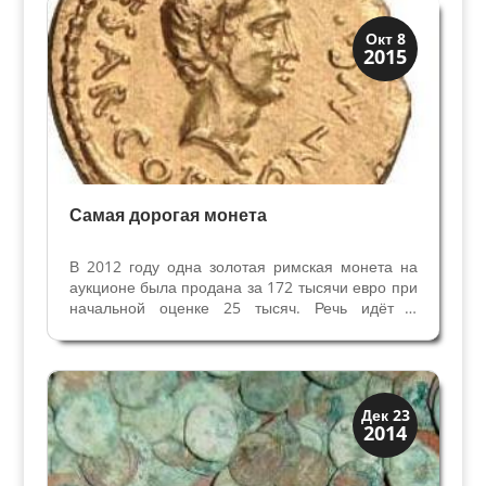
244), Трайано Дечио...
История
Окт 8
2015
Клады и медали
Самая дорогая монета
В 2012 году одна золотая римская монета на
аукционе была продана за 172 тысячи евро при
начальной оценке 25 тысяч. Речь идёт о
золотом аурелии Оттавиана, выпущенном в
Цизальпийской Галлии, он весит 7,85 г. На
лицевой стороне – изображение Оттавиана и
надпись C CAESAR...
История
Дек 23
2014
Клады и медали