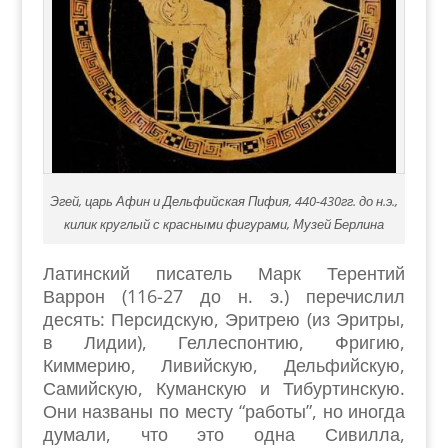
Эгей, царь Афин и Дельфийская Пифия, 440-430гг. до н.э.,
килик круглый с красными фигурами, Музей Берлина
Латинский писатель Марк Терентий
Варрон (116-27 до н. э.) перечислил
десять: Персидскую, Эритрею (из Эритры,
в Лидии), Геллеспонтию, Фригию,
Киммерию, Ливийскую, Дельфийскую,
Самийскую, Куманскую и Тибуртинскую.
Они названы по месту “работы”, но иногда
думали, что это одна Сивилла,