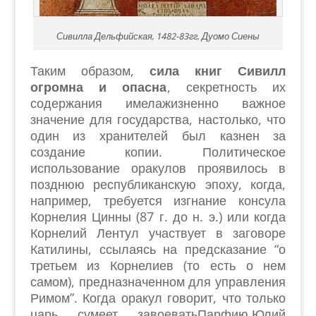
Сивилла Дельфийская, 1482-83гг, Дуомо Сиены
Таким образом,
сила книг Сивилл
огромна и опасна
, секретность их
содержания имелажизненно важное
значение для государства, настолько, что
один из хранителей был казнен за
создание копии. Политическое
использование оракулов проявилось в
позднюю республиканскую эпоху, когда,
например, требуется изгнание консула
Корнелия Цинны (87 г. до н. э.) или когда
Корнелий Лентул участвует в заговоре
Катилины, ссылаясь на предсказание “о
третьем из Корнелиев (то есть о нем
самом), предназначенном для управления
Римом”. Когда оракул говорит, что только
царь сумеет завоеватьПарфию,Юлий