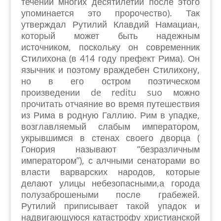
течении многих десятилетий после этого
упоминается это пророчество). Так
утверждал Рутилий Клавдий Намациан,
который может быть надежным
источником, поскольку он современник
Стилихона (в 414 году префект Рима). Он
язычник и поэтому враждебен Стилихону,
но в его остром поэтическом
произведении de reditu suo можно
прочитать отчаяние во время путешествия
из Рима в родную Галлию. Рим в упадке,
возглавляемый слабым императором,
укрывшимся в стенах своего дворца (
Гонория называют “безразличным
императором”), с алчными сенаторами во
власти варварских народов, которые
делают улицы небезопасными,а города
полузаброшеными после грабежей.
Рутилий приписывает такой упадок и
надвигающуюся катастрофу христианской