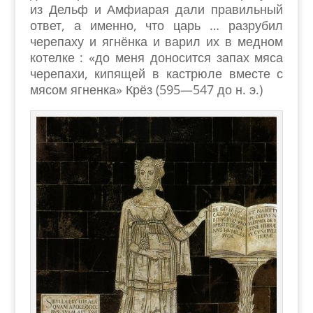
из Дельф и Амфиарая дали правильный
ответ, а именно, что царь … разрубил
черепаху и ягнёнка и варил их в медном
котелке : «до меня доносится запах мяса
черепахи, кипящей в кастрюле вместе с
мясом ягненка» Крёз (595—547 до н. э.)