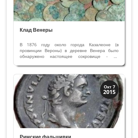
Клад Венеры
В 1876 году около города Казалеоне (в
провинции Вероны) в деревне Венера было
обнаружено настоящее сокровище - на
небольшом расстоянии друг от друга рабочие-
строители откопали два клада с римскими
монетами. Из-за названия деревни клад
называют Кладом Венеры. Звучит...
История
Окт 7
2015
Клады и медали
Римские фальшивки