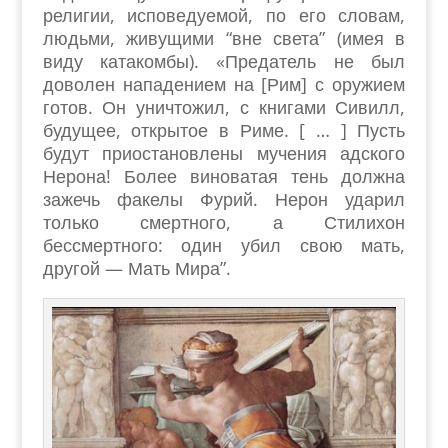
религии, исповедуемой, по его словам,
людьми, живущими “вне света” (имея в
виду катакомбы). «Предатель не был
доволен нападением на [Рим] с оружием
готов. Он уничтожил, с книгами Сивилл,
будущее, открытое в Риме. [ … ] Пусть
будут приостановлены мучения адского
Нерона! Более виноватая тень должна
зажечь факелы Фурий. Нерон ударил
только смертного, а Стилихон
бессмертного: один убил свою мать,
другой — Мать Мира”.