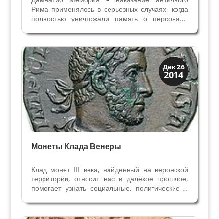
Рима применялось в серьезных случаях, когда
полностью уничтожали память о персонаже
(бюсты, надписи, статуи) повсюду на
территориях Римской Империи. Флавий
Стилихон – пример того, как стиралась память о
нем после казни. Несмотря...
История
Дек 26
2014
Клады и медали
Монеты Клада Венеры
Клад монет III века, найденный на веронской
территории, относит нас в далёкое прошлое,
помогает узнать социальные, политические и
экономические аспекты жизни Римской
Империи. Самые старые монеты из клада
Венеры принадлежат к эпохе Гордиано III(238-