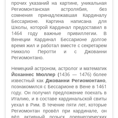
прочих указаний на картине, уникальная
Региомонтанская астролябия, без
сомнения принадлежавшая Кардиналу
Бессарионе. Картина написана для
Школы, которой Кардинал предоставил в
1464 году важные привиллегии. В
Венеции Кардинал Бессарионе долгое
время жил и работал вместе с секретарем
Никколо Перотти и с Джованни
Региомонтано.
Немецкий астроном, астролог и математик
Йоханнес Мюллер (
1436 — 1476) более
известный как
Джованни Региомонтано
,
познакомился с Бессарионе в Вене в 1461
году. Он получил предложение поехать в
Италию, и в составе кардинальской свиты
уехал в Рим. В течение пяти лет, которые
Региомонтан провёл при кардинале, он
вёл активный розыск древнегреческих