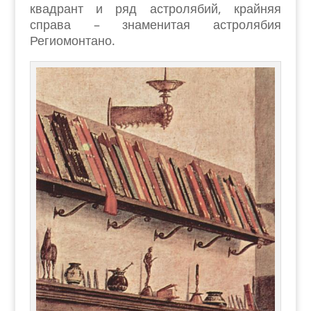
квадрант и ряд астролябий, крайняя
справа – знаменитая астролябия
Региомонтано.