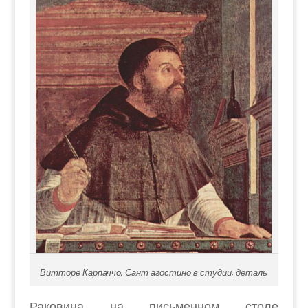
Витторе Карпаччо, Сант агостино в студии, деталь
Раковина на письменном столе