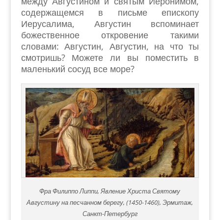
между Августином и святым Иеронимом,
содержащемся в письме епископу
Иерусалима, Августин вспоминает
божественное откровение такими
словами: Августин, Августин, на что ты
смотришь? Можете ли вы поместить в
маленький сосуд все море?
Фра Филиппо Липпи, Явление Христа Святому
Августину на песчанном берегу, (1450-1460), Эрмитаж,
Санкт-Петербург