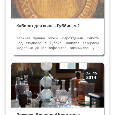
Кабинет для сына - Губбио, ч.1
Кабинет принца эпохи Возрождения. Работа
над студиоло в Губбио, начатая Герцогом
Федерико да Монтефельтро, закончилась уже
после его смерти (умер в 1482 году) под
регентством Оттавиано Убальдини делла
Гарда. Единственый сын Гвидобальдо (родился
после 8 дочерей) стал...
Мода и ремесла
Окт 15
2014
Традиции
Роскошь Венеции 4 Косметика