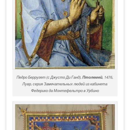
Педро Берругет (с Джусто Ди Ганд),
Птолемей
, 1476,
Лувр, серия Замечательных людей из кабинета
Федерико да Монтефельтро в Урбино