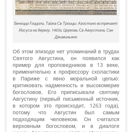
Беноццо Гоццоли, Тайна Св Троицы: Агостино встречает
Иисуса на берегу, 1465г, Церковь Св Августина, Сан
Джиминьяно
Об этом эпизоде нет упоминаний в трудах
Святого Августина, он появился как
пример для проповедников в 13 веке,
применительно к профессору схоластики
в Париже с явно моральной целью:
критиковать надменность и высокомерие
богословов. Его приписывали святому
Августину (первый письменный источник,
в котором это происходит, 1263 года),
потому что Августин был самым
подходящим человеком. Он считался
верховным богословом, и в диалоге