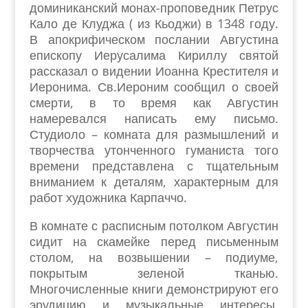
доминиканский монах-проповедник Петрус
Кало де Клуджа ( из Кьоджи) в 1348 году.
В апокрифическом послании Августина
епископу Иерусалима Кириллу святой
рассказал о видении Иоанна Крестителя и
Иеронима. Св.Иероним сообщил о своей
смерти, в то время как Августин
намеревался написать ему письмо.
Студиоло – комната для размышлений и
творчества утонченного гуманиста того
времени представлена с тщательным
вниманием к деталям, характерным для
работ художника Карпаччо.
В комнате с расписным потолком Августин
сидит на скамейке перед письменным
столом, на возвышении – подиуме,
покрытым зеленой тканью.
Многочисленные книги демонстрируют его
эрудицию и музыкальные интересы,