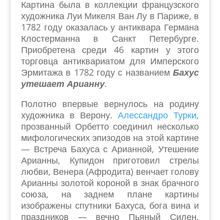
Картина была в коллекции французского
художника Луи Микеля Ван Лу в Париже, в
1782 году оказалась у антиквара Германа
Клостерманна в Санкт Петербурге.
Приобретена среди 46 картин у этого
торговца антиквариатом для Имперского
Эрмитажа в 1782 году с названием
Бахус
утешает Арианну
.
Полотно впервые вернулось на родину
художника в Верону.
Алессандро Турки
,
прозванный Орбетто соединил несколько
мифологических эпизодов на этой картине
— Встреча Бахуса с Арианной, Утешение
Арианны, Купидон приготовил стрелы
любви, Венера (Афродита) венчает голову
Арианны золотой короной в знак брачного
союза, на заднем плане картины
изображены спутники Бахуса, бога вина и
праздников — вечно Пьяный Силен,