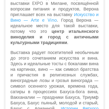
выставки
EXPO
в Милане, посвящённой
вопросам питания и продуктов, Верона
приглашает всех на выставку
Искусство и
Вино —
Arte e Vino
. Город Верона —
идеальное место для такой выставки,
потому что это
центр итальянского
виноделия и город с античными
культурными традициями
.
Выставка радует посетителей необычным
до этого сочетанием искусства и вина.
Здесь и идеальные тосты с бокалами вина
на картинах, вино — как символ братства
и причастия в религиозных службах,
виноградные лозы и грозья винограда —
символ осеннего урожая, времена года,
сатиры в процессиях Бахуса-бога вина,
Вакханалии — праздники Бахуса, Триумф
Бахуса, Бахус пьяный, молодой и старый,
Бахус с Арианной,
Истории Ветхого