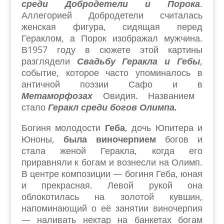
среди Добродетели и Порока
.
Аллегорией Добродетели считалась
женская фигура, сидящая перед
Гераклом, а Порок изображал мужчина.
В1957 году в сюжете этой картины
разглядели
Свадьбу Геракла и Гебы
,
событие, которое часто упоминалось в
античной поэзии Сафо и в
Метаморфозах
Овидия. Названием
стало
Геракл среди богов Олимпа.
Богиня молодости
Геба
, дочь Юпитера и
Юноны,
была виночерпием
богов и
стала женой Геракла, когда его
приравняли к богам и вознесли на Олимп.
В центре композиции — богиня Геба, юная
и прекрасная. Левой рукой она
облокотилась на золотой кувшин,
напоминающий о её занятии виночерпия
— наливать нектар на банкетах богам