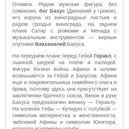
Олимпа. Рядом мужская фигура, без
сомнения,
бог Бахус
(Дионизий у греков),
его корона из виноградных листьев и
рядом гроздья винограда. На заднем
плане Сатир с рожками и Менада с
музыкальным инструментом — верные
спутники
Вакханалий
Бахуса.
На переднем плане перед Гебой
Геракл
, с
львиной шкурой на плече и палицей.
Фигура богини войны Афины в шлеме
возвышается за Гебой и Бахусом. Афина
ещё и покровительница семейного очага и
брака, поэтому здесь она присутствует на
заключении брачного союза. Венок в руке
Бахуса предназначен жениху — Гераклу.
На коленях Гебы — Купидон с голубкой —
символом материнства и женственности,
эмблемой Афины и символом Юпитера,
которого вскормили голуби.