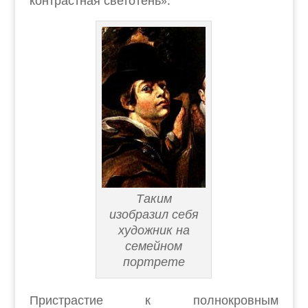
Таким
изобразил себя
художник на
семейном
портрете
П
ристрастие к полнокровным