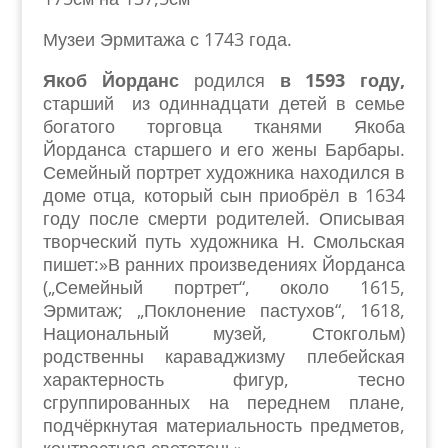
Музеи Эрмитажа с 1743 года.
Якоб Йорданс
родился
в 1593 году,
старший
из одиннадцати детей в семье
богатого торговца тканями Якоба
Йорданса старшего и его жены Барбары.
Семейный портрет художника находился в
доме отца, который сын приобрёл в 1634
году после смерти родителей.
Описывая
творческий путь художника Н. Смольская
пишет:»В ранних произведениях Йорданса
(„Семейный портрет“, около 1615,
Эрмитаж; „Поклонение пастухов“, 1618,
Национальный музей, Стокгольм)
родственны караваджизму плебейская
характерность фигур, тесно
сгруппированных на переднем плане,
подчёркнутая материальность предметов,
контрастная светотень».