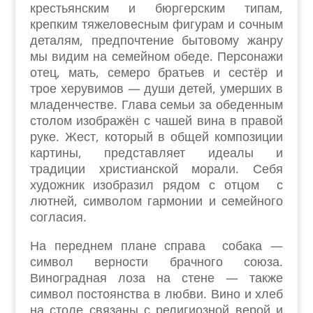
крестьянским и бюргерским типам,
крепким тяжеловесным фигурам и сочным
деталям, предпочтение бытовому жанру
мы видим на семейном обеде. Персонажи
отец, мать, семеро братьев и сестёр и
трое херувимов — души детей, умерших в
младенчестве. Глава семьи за обеденным
столом изображён с чашей вина в правой
руке. Жест, который в общей композиции
картины, представляет идеалы и
традиции христианской морали. Себя
художник изобразил рядом с отцом с
лютней, символом гармонии и семейного
согласия.
На переднем плане справа собака —
символ верности брачного союза.
Виноградная лоза на стене — также
символ постоянства в любви. Вино и хлеб
на столе связаны с религиозной верой и