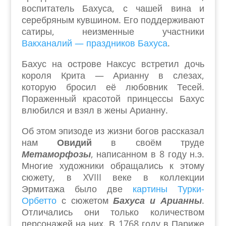
воспитатель Бахуса, с чашей вина и
серебряным кувшином. Его поддерживают
сатиры, неизменные участники
Вакханалий — праздников Бахуса
.
Бахус на острове Наксус встретил дочь
короля Крита — Арианну в слезах,
которую бросил её любовник Тесей.
Пораженный красотой принцессы Бахус
влюбился и взял в жены Арианну.
Об этом эпизоде из жизни богов рассказал
нам
Овидий
в своём труде
Метаморфозы
, написанном в 8 году н.э.
Многие художники обращались к этому
сюжету, в XVIII веке в коллекции
Эрмитажа было две
картины Турки-
Орбетто
с сюжетом
Бахуса и Арианны
.
Отличались они только количеством
персонажей на них. В 1768 году в Париже