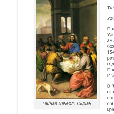
Та
Ур
По
Ур
эм
бо
15
ра
го
Па
Иск
В
ог
на
Тайная Вечеря, Тициан
со
кр