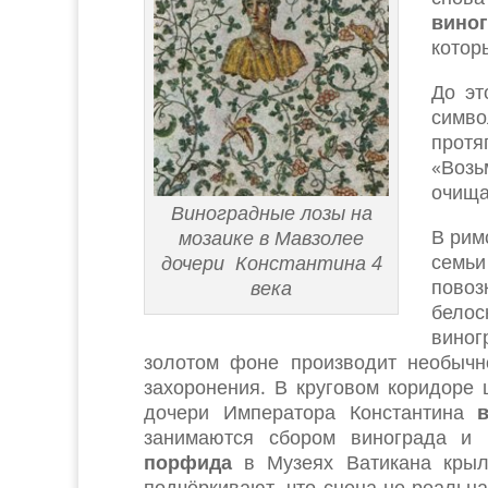
виног
котор
До эт
симво
протя
«Воз
очища
Виноградные лозы на
В рим
мозаике в Мавзолее
семьи
дочери Константина 4
пово
века
бело
виног
золотом фоне производит необычн
захоронения. В круговом коридоре
дочери Императора Константина
в
занимаются сбором винограда и 
порфида
в Музеях Ватикана крыл
подчёркивают, что сцена не реальн