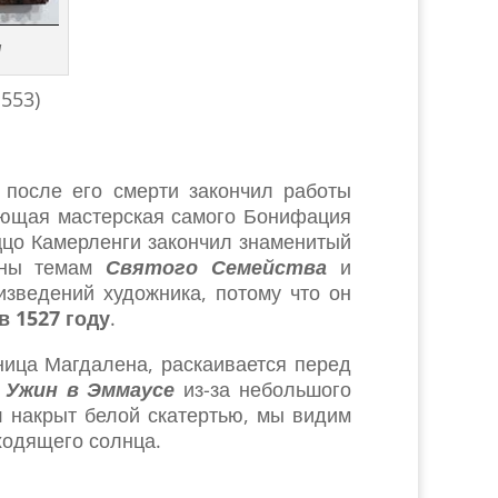
я
553)
 после его смерти закончил работы
ающая мастерская самого Бонифация
ццо Камерленги закончил знаменитый
ены темам
Святого Семейства
и
зведений художника, потому что он
в 1527 году
.
ица Магдалена, раскаивается перед
Ужин в Эммаусе
из-за небольшого
 накрыт белой скатертью, мы видим
ходящего солнца.