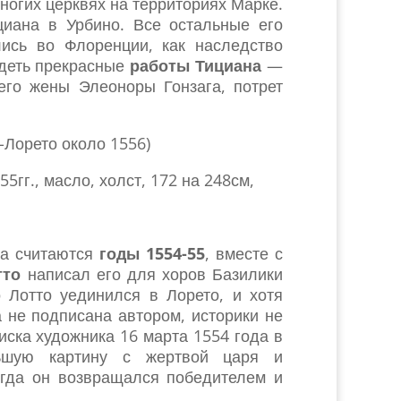
многих церквях на территориях Марке.
иана в Урбино. Все остальные его
лись во Флоренции, как наследство
идеть прекрасные
работы Тициана
—
его жены Элеоноры Гонзага, потрет
-Лорето около 1556)
-55гг., масло, холст, 172 на 248см,
на считаются
годы 1554-55
, вместе с
тто
написал его для хоров Базилики
 Лотто уединился в Лорето, и хотя
 не подписана автором, историки не
иска художника 16 марта 1554 года в
ьшую картину с жертвой царя и
огда он возвращался победителем и