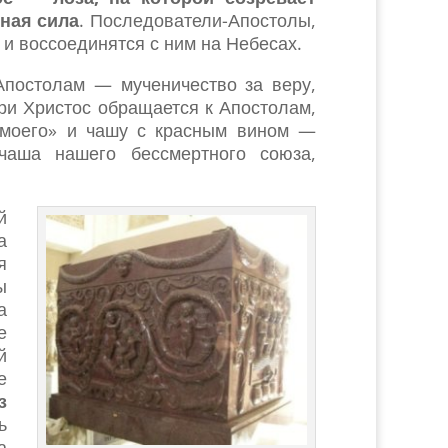
нная сила
. Последователи-Апостолы,
 и воссоединятся с ним на Небесах.
Апостолам — мученичество за веру,
ри Христос обращается к Апостолам,
а моего» и чашу с красным вином —
чаша нашего бессмертного союза,
й
а
я
ы
а
е
й
е
з
ь
а