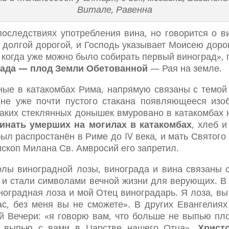
Витале, Равенна
последствиях употребления вина, но говорится о в
 долгой дорогой, и Господь указывает Моисею доро
 когда уже можно было собирать первый виноград»,
рада — плод Земли Обетованной
— Рая на земле.
ые в катакомбах Рима, напрямую связаны с темой 
 дне уже почти пустого стакана появляющееся изо
таких стеклянных донышек вмуровано в катакомбах 
инать умерших на могилах в катакомбах
, хлеб и
был распростанён в Риме до IV века, и мать Святого
ископ Милана Св. Амвросий его запретил.
лы виноградной лозы, винограда и вина связаны 
 и стали символами вечной жизни для верующих. В 
ноградная лоза и мой Отец виноградарь. Я лоза, вы
ас, без меня вы не сможете». В других Евангелия
й Вечери: «я говорю вам, что больше не выпью пло
а выпью с вами в Царстве нашего Отца».
Христ