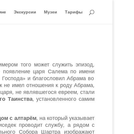
мне
Экскурсии
Музеи
Тарифы
мером того может служить эпизод,
е появление царя Салема по имени
о Господа» и благословил Абрама во
к не имел отношения к роду Абрама,
 царя, не являвшегося евреем, стали
го Таинства
, установленного самим
ом с алтарём
, на который указывает
иседек проводит службу, а рядом с
льного Собора Шартра изображают