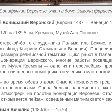
Бонифаччио Веронезе, Ужин в доме Симона фарисе
й
Бонифаций Веронский
(Верона 1487 — Венеция 1
, 120 на 189,5 см, Кремона, Музей Ала Понцоне
терской-боттеге художника Пальма иль Веккио, и
тво, Фонд Кверини Стампалья в Венеции). Процвеи
 размера религиозной тематики. Цикл работ в Пала
а Бонифация Веронского. Многие работы посвящ
о из Музея Кремоны — одно из интереснейших прои
 многочисленных помощников и учеников мастерской
— во время обеда в доме Симоне появляется грешн
его ног волосами. Сцена больше напоминает сюжет
 атмосферы на полотне Бонифация Веронезе. Стол
а открывается пейзаж, освещённый мягким светом за
циан Вечелио
(1480/85 — 1576)