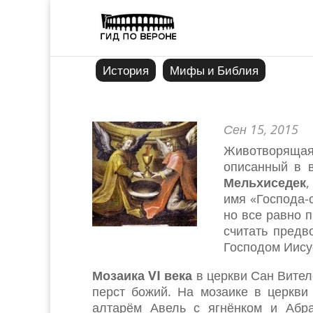
История
Мифы и Библия
Сен 15, 2015
Животворящая
описанный в 
Мельхиседек
,
имя «Господа-
но все равно 
считать пред
Господом Иису
Мозаика VI века
в церкви Сан Вител
перст божий. На мозаике в церкви
алтарём Авель с ягнёнком и Абр