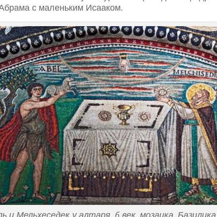
 Абрама с маленьким Исааком.
ль и Мельхеседек у алтаря, 6 век, мозаика, Базилика