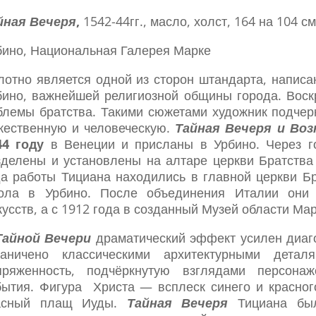
йная Вечеря
,
1542-44гг., масло, холст, 164 на 104 см
бино, Национальная Галерея Марке
лотно является одной из сторон штандарта, написа
бино, важнейшей религиозной общины города. Воск
блемы братства. Такими сюжетами художник подчер
жественную и человеческую.
Тайная Вечеря и Воз
44 году
в Венеции и присланы в Урбино. Через го
зделены и установлены на алтаре церкви Братства
да работы Тициана находились в главной церкви Б
ола в Урбино. После объединения Италии они
усств, а с 1912 года в созданный Музей области Мар
Тайной Вечери
драматический эффект усилен диаго
раничено классическими архитектурными детал
пряженность, подчёркнутую взглядами персонаж
бытия. Фигура Христа — всплеск синего и красного
асный плащ Иуды.
Тайная Вечеря
Тициана был