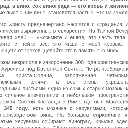
рад, а вино, сок винограда — его кровь и жизне
ые пьют с ним вино, становятся частью Его на земле
ого Христу предначертано Распятие и страдания, 
лически выраженные в евхарестии. На Тайной Вече
гивая хлеб — «Возьмите и ешьте, это часть тел
ьмите и пейте все, это чаша с моей кровью, 
ющего от грехов. Делайте это в память обо мне».
ском некрополе в захоронении 300 года христианско
 Аурелиев под Базиликой Святого Петра изображен
зка Христа-Солнца, запряженная четырьм
снежными конями, а все стены украшен
радными листьями. Одна из самых старых мозаик н
о сильное впечатление в небольшом пространств
 церкви Святой Костанцы в Риме, где был Мавзоле
 345 году
, есть мозаика с херувимами, которы
производством вина. На большом
саркофаге и
атые херувимы собирают виноград. Крылья здес
ая, а символическая. Обратимся к произведениям н