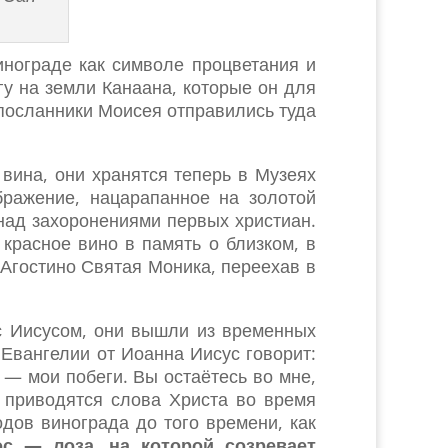
инограде как символе процветания и
гу на земли Канаана, которые он для
 посланники Моисея отправились туда
вина, они хранятся теперь в Музеях
бражение, нацарапанное на золотой
над захоронениями первых христиан.
 красное вино в память о близком, в
 Агостино Святая Моника, переехав в
с Иисусом, они вышли из временных
Евангелии от Иоанна Иисус говорит:
 — мои побеги. Вы остаётесь во мне,
х приводятся слова Христа во время
дов винограда до того времени, как
ос — лоза, на которой созревает