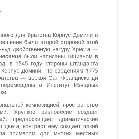
,
нного для братства Корпус Домини в
решение было второй стороной этой
кнуд двойственную натуру Христа —
несение
были написаны Тицианом
в
д, в 1545 году стороны штандарта
 Корпус Домини. По сведениям 1775
ратства — церкви Сан Франциско ди
 перемещены в Институт Изящных
ке.
нальной композицией, пространство
ями. Хрупкое равновесие создает
ей, предвосхищает драматические
 цвета, контраст ему создаёт яркий
а примером для многих местных