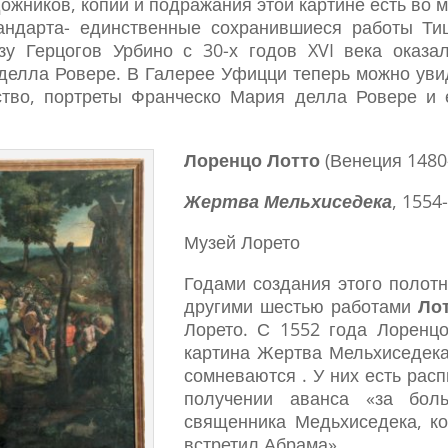
ожников, копии и подражания этой картине есть во 
андарта- единственные сохранившиеся работы Тиц
зу Герцогов Урбино с 30-х годов XVI века оказа
делла Ровере. В Галерее Уфицци теперь можно ув
ство, портреты Франческо Мария делла Ровере и 
Лоренцо Лотто
(Венеция 1480
Жертва Мельхиседека
, 1554
Музей Лорето
Годами создания этого полот
другими шестью работами
Ло
Лорето. С 1552 года Лоренцо
картина Жертва Мельхиседека
сомневаются . У них есть расп
получении аванса «за бол
священника Медьхиседека, к
встретил Абрама».