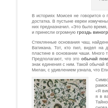
В историях Моисея не говорится о 
достатка. В пустыне евреи измучены
них предназначил. «Это было время,
и принесли огромную
гроздь виног
Стеклянные основания чаш, найденн
Ватикана. Тот, кто пил, видел на
пластине в основании чаши. Много 
Предполагают, что это
обычай пом
знак единения с ним. Такой обычай 
Милан, с удивлением узнала, что Еп
Симво
рамок
«Я ви
я в в
Тайно
снов