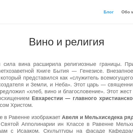
Блог
Обо 
Вино и религия
 сила вина расширила религиозные границы. При
ветхозаветной Книге Бытия — Генезисе. Внезапно
 который представился как «служитель всемогущег
создателя и Земли, и Неба». Этот царь — священни
предложил «хлеб, вино и благословение». Этот жест
восхищением
Евхарестии — главного христианско
сом Христом.
е в Равенне изображает
Авеля и Мельхиседека ряд
 Святой Апполинарии ин Классе в Равенне Мельх
аам с Исааком. Скульптуры на фасаде Кафедра