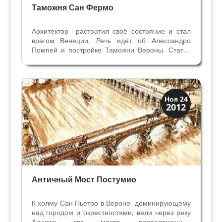
Таможня Сан Фермо
Архитектор растратил своё состояние и стал
врагом Венеции. Речь идёт об Алессандро
Помпей и постройке Таможни Вероны. Статья
из ежедневной веронской газеты "Арена"
Каждый, кто заходит в веронский квартал
Филиппини со стороны моста Нави, сразу
оказывается в...
Верона
Ноя 24
2012
Римская Верона
Античный Мост Постумио
К холму Сан Пьетро в Вероне, доминирующему
над городом и окрестностями, вели через реку
Адидже два моста, расположенных