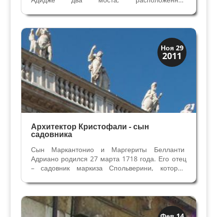
симметрично. Один из них Понте Пьетра дошёл
до наших дней, а вот второй, пересекавший
реку в продолжении древней Римской дороги
Постумии на выходе...
Верона
Ноя 29
2011
Веронцы
Архитектор Кристофали - сын
садовника
Сын Маркантонио и Маргериты Белланти
Адриано родился 27 марта 1718 года. Его отец
– садовник маркиза Спольверини, который
направил Адриано учиться в Рим математике и
архитектуре. Маркиз Спольверини вводит
Адриано в круг веронских эрудитов и
просветителей. В начале...
Архитектура
Фев 14