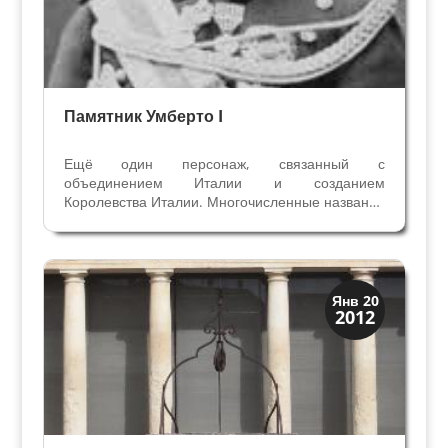
Памятник Умберто I
Ещё один персонаж, связанный с
объединением Италии и созданием
Королевства Италии. Многочисленные названия
в Вероне посвящены этому периоду истории и
личностям, участвовавшим в воссоединении
Италии: мост и улица Гарибальди, памятник
Кавуру и улица Кавур, улица Маццини...
Архитектура
Янв 20
2012
Искусство