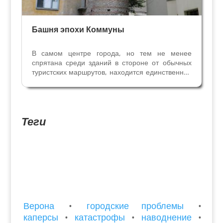
Башня эпохи Коммуны
В самом центре города, но тем не менее
спрятана среди зданий в стороне от обычных
туристских маршрутов, находится единственная
сохранившаяся из 46 башен и городских стен
XII века. В то время Коммуна Вероны
построила надёжную защитную систему
укреплённых стен, башен...
Теги
Верона
•
городские проблемы
•
каперсы
•
катастрофы
•
наводнение
•