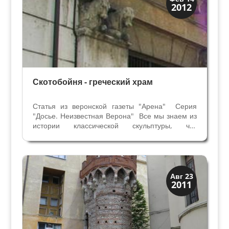
2012
Искусство
Скотобойня - греческий храм
Статья из веронской газеты "Арена" Серия
"Досье. Неизвестная Верона" Все мы знаем из
истории классической скульптуры, что
кариатиды – это женские фигуры,
поддерживающие крыши храмов и портики. В
Вероне, мы встречаем кариатиды как
архитектурное декоративное украшение...
Верона
Авг 23
2011
Средневековая