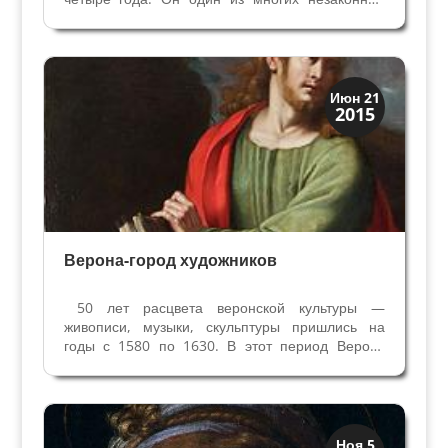
детей Маркиза Николо III Эсте. Их было так
много, что сложили поговорку "и на этом, и на
том берегах реки По – все дети Николо”. Отец...
Венецианская
Июн 21
2015
Верона
Верона-город художников
50 лет расцвета веронской культуры —
живописи, музыки, скульптуры пришлись на
годы с 1580 по 1630. В этот период Верону
называли городом художников. Начинаю серию
статей об этом периоде расцвета Вероны, где
вы познакомитесь со множеством художников и
их произведений,...
Иконография
Ноя 5