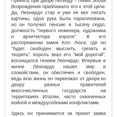
Принять при дворе легенду – гения Эпохи
Возрождения приближало его к этой цели.
Да, Леонардо стар и уже не мог писать
картины, одна рука была парализована,
но он получил пенсию в тысячу скудо,
должность “первого инженера, художника
и архитектора короля”. В его
распоряжении замок Кло- Люсе, где он
“будет свободен мыслить, грезить и
творить”. Король звал его “мой дорогой”,
восхищался гением Леонардо. Впервые в
жизни Леонардо нашел мир и
спокойствие, он обеспечен и свободен,
ведь всю жизнь он переезжал от двора ко
двору разных правителей
многочисленных государств на
территориях Италии, часто охваченных
войной и междуусобными конфликтами.
Здесь он принимается за проект замка