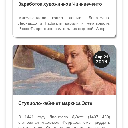
Заработок художников Чинквеченто
Микельанжело копил деньги, Донателло,
Леонардо и Рафаэль дарили и жертвовали,
Россо Фиорентино сам стал их жертвой, Андреа
дель Сарто транжирил. Фиорини, скуди и
дукаты: как относились к деньгам великие
художники Эпохи Возрождения? Сегодня их
произведения бесценны, а...
Династии
Апр 21
2019
Искусство
Студиоло-кабинет маркиза Эсте
В 1441 году Лионелло Д'Эсте (1407-1450)
становится маркизом Феррары, ему тридцать
четыре года. Он один из многих незаконных