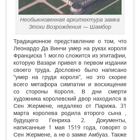
Необыкновенная архитектура замка
Эпохи Возрождения — Шамбор
Т
радиционное представление о том, что
Леонардо Да Винчи умер на руках короля
Франциска 1 могло сложится из эпитафии,
которую Вазари привел в первом издании
своего труда
. Дословно было написано
“умер на груди короля”, но это скорее
всего метафора симпатии и восхищение
со стороны Короля. В дни
с
мерти
художника королевский двор находился в
Сен Жермене, недалеко от Парижа. 31
марта королева родила второго сына ,
будущего Генриха 2. Документы,
написанные 1 мая 1519 года, говорят о
Сен Жермене, а не о замке Амбуаз. Также