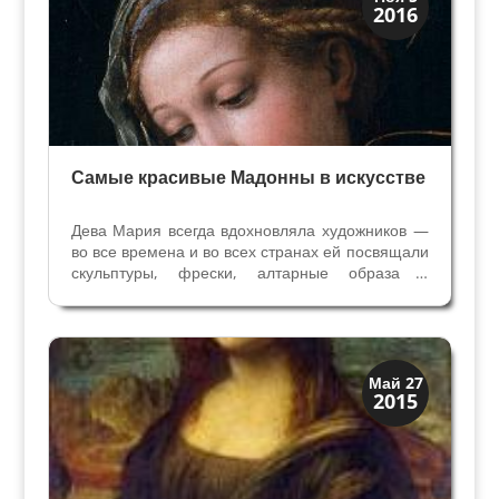
2016
Христос и Мадонна
Самые красивые Мадонны в искусстве
Дева Мария всегда вдохновляла художников —
во все времена и во всех странах ей посвящали
скульптуры, фрески, алтарные образа и
мозаики. Лик Марии одухотвореннный, нежный,
строгий, полный любви к своему сыну и ко всем
верующим. Со многими образами Девы Марии
связаны...
Искусство
Май 27
2015
Музеи