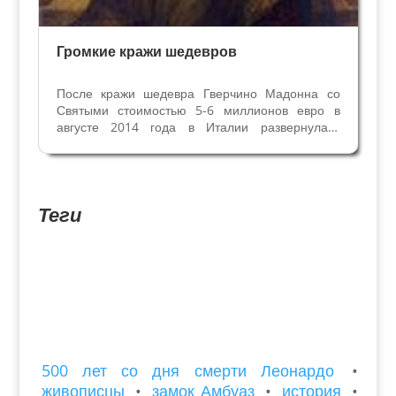
Громкие кражи шедевров
После кражи шедевра Гверчино Мадонна со
Святыми стоимостью 5-6 миллионов евро в
августе 2014 года в Италии развернулась
дискуссия о сохранности ценностей в церквях и
Музеях. Сразу вспомнили другие хищения
произведений искусств и счастливые находки
похищенного. Всё...
Теги
500 лет со дня смерти Леонардо
•
живописцы
•
замок Амбуаз
•
история
•