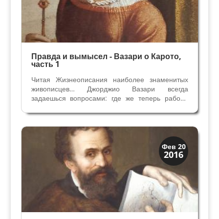
Правда и вымысел - Вазари о Карото,
часть 1
Читая Жизнеописания наиболее знаменитых
живописцев… Джорджио Вазари всегда
задаешься вопросами: где же теперь работы
художников, о которых он рассказывал в
середине 16 века? Что сохранилось до наших
дней? Всегда ли точны его сведения?
Попробуем прочитать статью Вазари...
Искусство
Фев 20
2016
Художники